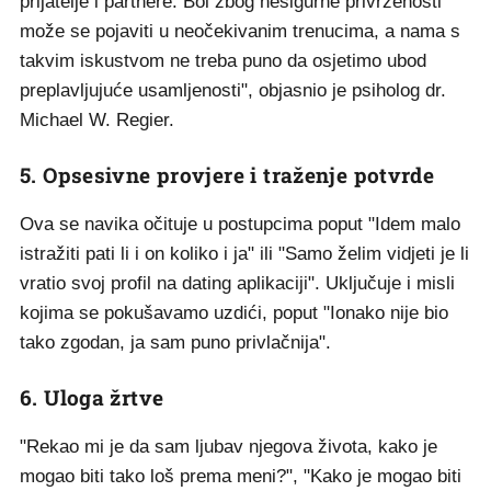
prijatelje i partnere. Bol zbog nesigurne privrženosti
može se pojaviti u neočekivanim trenucima, a nama s
takvim iskustvom ne treba puno da osjetimo ubod
preplavljujuće usamljenosti", objasnio je psiholog dr.
Michael W. Regier.
5. Opsesivne provjere i traženje potvrde
Ova se navika očituje u postupcima poput "Idem malo
istražiti pati li i on koliko i ja" ili "Samo želim vidjeti je li
vratio svoj profil na dating aplikaciji". Uključuje i misli
kojima se pokušavamo uzdići, poput "Ionako nije bio
tako zgodan, ja sam puno privlačnija".
6. Uloga žrtve
"Rekao mi je da sam ljubav njegova života, kako je
mogao biti tako loš prema meni?", "Kako je mogao biti