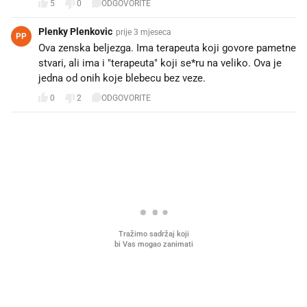
5
0
ODGOVORITE
Plenky Plenkovic
prije 3 mjeseca
PP
Ova zenska beljezga. Ima terapeuta koji govore pametne
stvari, ali ima i "terapeuta" koji se*ru na veliko. Ova je
jedna od onih koje blebecu bez veze.
0
2
ODGOVORITE
PROČITAJTE JOŠ
Što povezuje Lexus i
Mokri prsti, kruh i paštet
legendarnog Ponyja?
ritual koji nikad nismo p