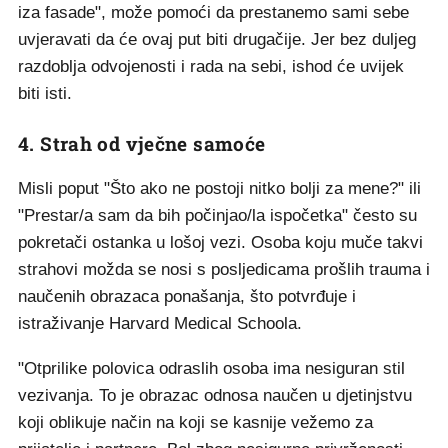
iza fasade", može pomoći da prestanemo sami sebe
uvjeravati da će ovaj put biti drugačije. Jer bez duljeg
razdoblja odvojenosti i rada na sebi, ishod će uvijek
biti isti.
4. Strah od vječne samoće
Misli poput "Što ako ne postoji nitko bolji za mene?" ili
"Prestar/a sam da bih počinjao/la ispočetka" često su
pokretači ostanka u lošoj vezi. Osoba koju muče takvi
strahovi možda se nosi s posljedicama prošlih trauma i
naučenih obrazaca ponašanja, što potvrđuje i
istraživanje Harvard Medical Schoola.
"Otprilike polovica odraslih osoba ima nesiguran stil
vezivanja. To je obrazac odnosa naučen u djetinjstvu
koji oblikuje način na koji se kasnije vežemo za