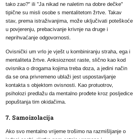
tako zao?" ili "Ja nikad ne naletim na dobre dečke"
tipične su misli osobe s mentalitetom žrtve. Takav
stav, prema istraživanjima, može uključivati poteškoće
u povjerenju, prebacivanje krivnje na druge i
neprihvaćanje odgovornosti.
Ovisnički um vrlo je vješt u kombiniranju straha, ega i
mentaliteta žrtve. Anksioznost raste, slično kao kod
ovisnika o drogama kojima treba doza, a jedini način
da se ona privremeno ublaži jest uspostavljanje
kontakta s objektom ovisnosti. Kao protuotrov,
psiholozi predlažu da mentalno prođete kroz posljedice
popuštanja tim okidačima.
7. Samoizolacija
Ako svo mentalno vrijeme trošimo na razmišljanje o