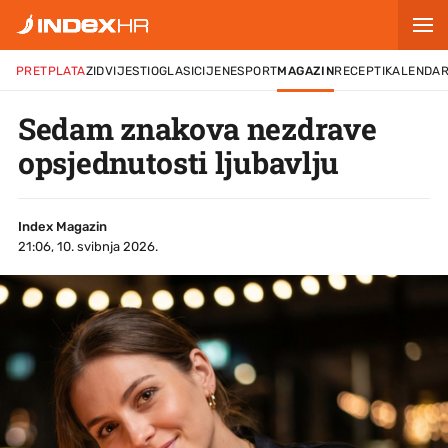
PRETPLATA
ZID
VIJESTI
OGLASI
CIJENE
SPORT
MAGAZIN
RECEPTI
KALENDA
Sedam znakova nezdrave
opsjednutosti ljubavlju
Index Magazin
21:06, 10. svibnja 2026.