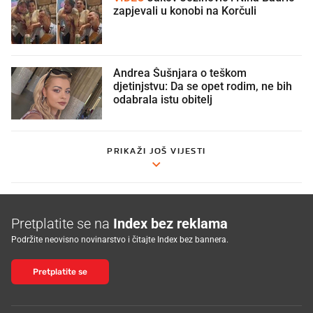
zapjevali u konobi na Korčuli
Andrea Šušnjara o teškom
djetinjstvu: Da se opet rodim, ne bih
odabrala istu obitelj
PRIKAŽI JOŠ VIJESTI
Pretplatite se na
Index bez reklama
Podržite neovisno novinarstvo i čitajte Index bez bannera.
Pretplatite se