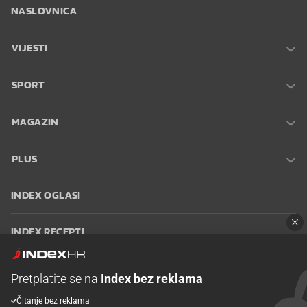
NASLOVNICA
VIJESTI
SPORT
MAGAZIN
PLUS
INDEX OGLASI
INDEX RECEPTI
INFO
Pretplatite se na
Index bez reklama
Čitanje bez reklama
Oglašavanje
Zaposli se na Indexu
Kontakt
Impressum
Uvjeti