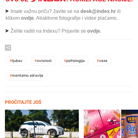
Imate važnu priču? Javite se na
desk@index.hr
ili
klikom
ovdje
. Atraktivne fotografije i videe plaćamo.
Želite raditi na Indexu? Prijavite se
ovdje
.
#
ljubav
#
ovisnost
#
psihologija
#
veze
#
mentalno zdravlje
PROČITAJTE JOŠ