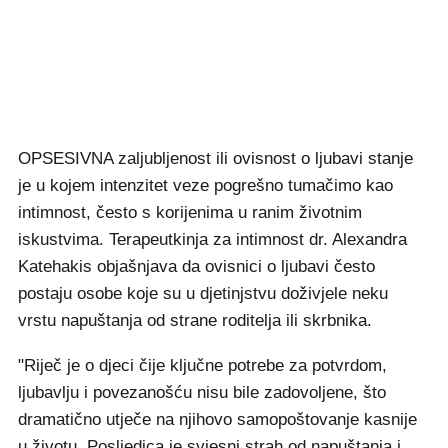
OPSESIVNA zaljubljenost ili ovisnost o ljubavi stanje
je u kojem intenzitet veze pogrešno tumačimo kao
intimnost, često s korijenima u ranim životnim
iskustvima. Terapeutkinja za intimnost dr. Alexandra
Katehakis objašnjava da ovisnici o ljubavi često
postaju osobe koje su u djetinjstvu doživjele neku
vrstu napuštanja od strane roditelja ili skrbnika.
"Riječ je o djeci čije ključne potrebe za potvrdom,
ljubavlju i povezanošću nisu bile zadovoljene, što
dramatično utječe na njihovo samopoštovanje kasnije
u životu. Posljedica je svjesni strah od napuštanja i