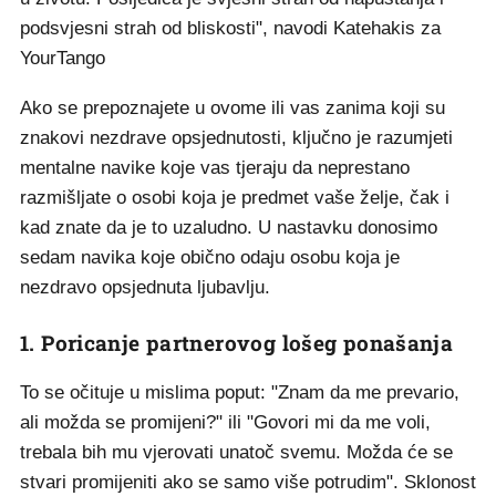
podsvjesni strah od bliskosti", navodi Katehakis za
YourTango
Ako se prepoznajete u ovome ili vas zanima koji su
znakovi nezdrave opsjednutosti, ključno je razumjeti
mentalne navike koje vas tjeraju da neprestano
razmišljate o osobi koja je predmet vaše želje, čak i
kad znate da je to uzaludno. U nastavku donosimo
sedam navika koje obično odaju osobu koja je
nezdravo opsjednuta ljubavlju.
1. Poricanje partnerovog lošeg ponašanja
To se očituje u mislima poput: "Znam da me prevario,
ali možda se promijeni?" ili "Govori mi da me voli,
trebala bih mu vjerovati unatoč svemu. Možda će se
stvari promijeniti ako se samo više potrudim". Sklonost