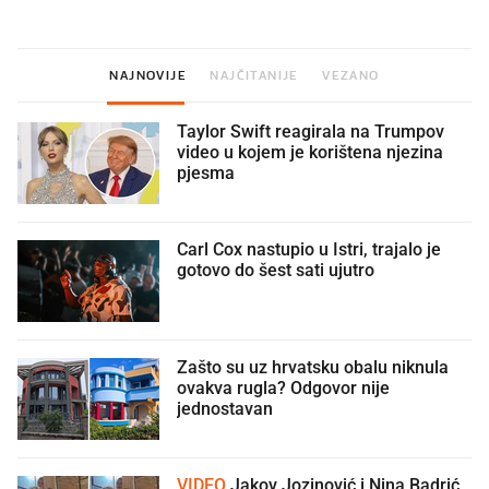
NAJNOVIJE
NAJČITANIJE
VEZANO
Taylor Swift reagirala na Trumpov
video u kojem je korištena njezina
pjesma
Carl Cox nastupio u Istri, trajalo je
gotovo do šest sati ujutro
Zašto su uz hrvatsku obalu niknula
ovakva rugla? Odgovor nije
jednostavan
VIDEO
Jakov Jozinović i Nina Badrić