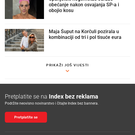
obećanje nakon osvajanja SP-a i
obojio kosu
Maja Šuput na Korčuli pozirala u
kombinaciji od tri i pol tisuće eura
PRIKAŽI JOŠ VIJESTI
Pretplatite se na
Index bez reklama
Podržite neovisno novinarstvo i čitajte Index bez bannera.
Pretplatite se