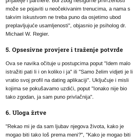
prijatelje i partnere. Bol zbog nesigurne privrženosti
može se pojaviti u neočekivanim trenucima, a nama s
takvim iskustvom ne treba puno da osjetimo ubod
preplavljujuće usamljenosti", objasnio je psiholog dr.
Michael W. Regier.
5. Opsesivne provjere i traženje potvrde
Ova se navika očituje u postupcima poput "Idem malo
istražiti pati li i on koliko i ja" ili "Samo želim vidjeti je li
vratio svoj profil na dating aplikaciji". Uključuje i misli
kojima se pokušavamo uzdići, poput "Ionako nije bio
tako zgodan, ja sam puno privlačnija".
6. Uloga žrtve
"Rekao mi je da sam ljubav njegova života, kako je
mogao biti tako loš prema meni?", "Kako je mogao biti