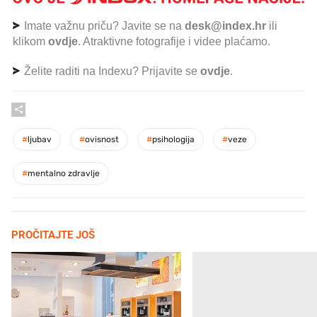
Imate važnu priču? Javite se na
desk@index.hr
ili
klikom
ovdje
. Atraktivne fotografije i videe plaćamo.
Želite raditi na Indexu? Prijavite se
ovdje
.
#
ljubav
#
ovisnost
#
psihologija
#
veze
#
mentalno zdravlje
PROČITAJTE JOŠ