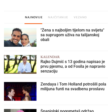
NAJNOVIJE
NAJČITANIJE
VEZANO
"Žena s najboljim tijelom na svijetu"
sa suprugom uživa na talijanskoj
obali
KALENDAR
Rajko Dujmić s 13 godina napisao je
prvu pjesmu, a od Fosila je napravio
senzaciju
Zendaya i Tom Holland potrošili pola
milijuna funti na svadbenu proslavu
Španjolski nogometaš održao