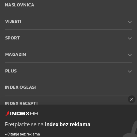
NASLOVNICA
VIJESTI
SPORT
MAGAZIN
PLUS
INDEX OGLASI
INDEX RECEPTI
INFO
Pretplatite se na
Index bez reklama
Čitanje bez reklama
Oglašavanje
Zaposli se na Indexu
Kontakt
Impressum
Uvjeti