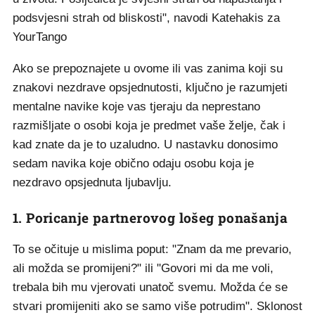
podsvjesni strah od bliskosti", navodi Katehakis za
YourTango
Ako se prepoznajete u ovome ili vas zanima koji su
znakovi nezdrave opsjednutosti, ključno je razumjeti
mentalne navike koje vas tjeraju da neprestano
razmišljate o osobi koja je predmet vaše želje, čak i
kad znate da je to uzaludno. U nastavku donosimo
sedam navika koje obično odaju osobu koja je
nezdravo opsjednuta ljubavlju.
1. Poricanje partnerovog lošeg ponašanja
To se očituje u mislima poput: "Znam da me prevario,
ali možda se promijeni?" ili "Govori mi da me voli,
trebala bih mu vjerovati unatoč svemu. Možda će se
stvari promijeniti ako se samo više potrudim". Sklonost