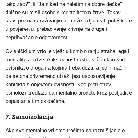
tako zao?" ili "Ja nikad ne naletim na dobre dečke"
tipične su misli osobe s mentalitetom žrtve. Takav
stav, prema istraživanjima, može uključivati poteškoće
u povjerenju, prebacivanje krivnje na druge i
neprihvaćanje odgovornosti.
Ovisnički um vrlo je vješt u kombiniranju straha, ega i
mentaliteta žrtve. Anksioznost raste, slično kao kod
ovisnika o drogama kojima treba doza, a jedini način
da se ona privremeno ublaži jest uspostavljanje
kontakta s objektom ovisnosti. Kao protuotrov,
psiholozi predlažu da mentalno prođete kroz posljedice
popuštanja tim okidačima.
7. Samoizolacija
Ako svo mentalno vrijeme trošimo na razmišljanje o