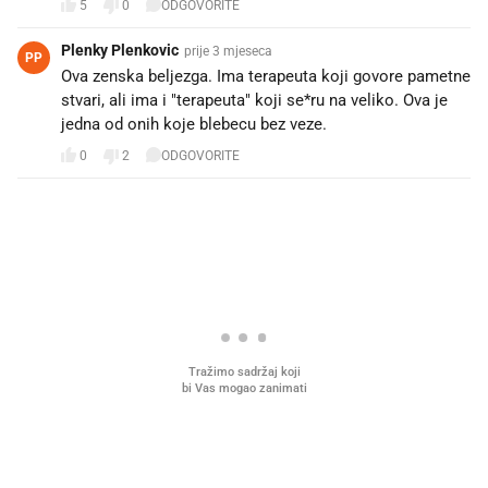
5
0
ODGOVORITE
Plenky Plenkovic
prije 3 mjeseca
PP
Ova zenska beljezga. Ima terapeuta koji govore pametne
stvari, ali ima i "terapeuta" koji se*ru na veliko. Ova je
jedna od onih koje blebecu bez veze.
0
2
ODGOVORITE
PROČITAJTE JOŠ
Mjesecima planiramo novu
Što povezuje Lexus i
kuhinju, a jednu važnu odluku
legendarnog Ponyja?
donesemo u samo deset minuta