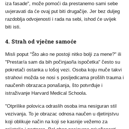
iza fasade", može pomoći da prestanemo sami sebe
uvjeravati da će ovaj put biti drugačije. Jer bez duljeg
razdoblja odvojenosti i rada na sebi, ishod će uvijek
biti isti.
4. Strah od vječne samoće
Misli poput "Što ako ne postoji nitko bolji za mene?" ili
"Prestar/a sam da bih počinjao/la ispočetka" često su
pokretači ostanka u lošoj vezi. Osoba koju muče takvi
strahovi možda se nosi s posljedicama prošlih trauma i
naučenih obrazaca ponašanja, što potvrđuje i
istraživanje Harvard Medical Schoola.
"Otprilike polovica odraslih osoba ima nesiguran stil
vezivanja. To je obrazac odnosa naučen u djetinjstvu
koji oblikuje način na koji se kasnije vežemo za