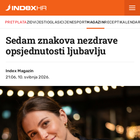
PRETPLATA
ZID
VIJESTI
OGLASI
CIJENE
SPORT
MAGAZIN
RECEPTI
KALENDA
Sedam znakova nezdrave
opsjednutosti ljubavlju
Index Magazin
21:06, 10. svibnja 2026.