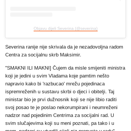
Objavu dijeli Severina (@severina)
Severina ranije nije skrivala da je nezadovoljna radom
Centra za socijalnu skrb Maksimir.
"SMAKNI ILI MAKNI] Čujem da misle smijeniti ministra
koji je jedini u svim Vladama koje pamtim nešto
napravio kako bi 'razbucao' mrežu pojedinaca
ispremreženih u sustavu skrbi o djeci i obitelji. Taj
ministar bio je prvi dužnosnik koji se nije libio raditi
svoj posao te je poslao nekorumpirani i neumreženi
nadzor nad pojedinim Centrima za socijalni rad. U
svim slučajevima koji su meni poznati, pa tako i u