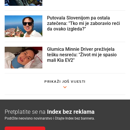
Putovala Slovenijom pa ostala
zatečena: "Tko mi je zaboravio reći
da ovako izgleda?"
Glumica Minnie Driver preživjela
tešku nesreću: "Život mi je spasio
mali Kia EV2"
PRIKAŽI JOŠ VIJESTI
Pretplatite se na
Index bez reklama
Podržite neovisno novinarstvo i čitajte Index bez bannera.