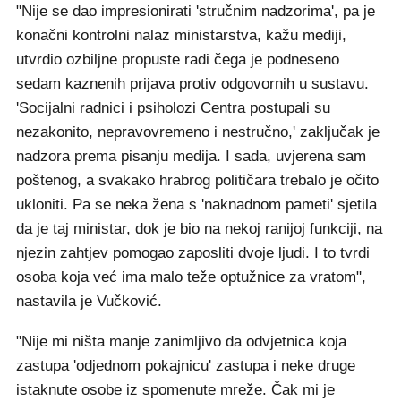
"Nije se dao impresionirati 'stručnim nadzorima', pa je
konačni kontrolni nalaz ministarstva, kažu mediji,
utvrdio ozbiljne propuste radi čega je podneseno
sedam kaznenih prijava protiv odgovornih u sustavu.
'Socijalni radnici i psiholozi Centra postupali su
nezakonito, nepravovremeno i nestručno,' zaključak je
nadzora prema pisanju medija. I sada, uvjerena sam
poštenog, a svakako hrabrog političara trebalo je očito
ukloniti. Pa se neka žena s 'naknadnom pameti' sjetila
da je taj ministar, dok je bio na nekoj ranijoj funkciji, na
njezin zahtjev pomogao zaposliti dvoje ljudi. I to tvrdi
osoba koja već ima malo teže optužnice za vratom",
nastavila je Vučković.
"Nije mi ništa manje zanimljivo da odvjetnica koja
zastupa 'odjednom pokajnicu' zastupa i neke druge
istaknute osobe iz spomenute mreže. Čak mi je