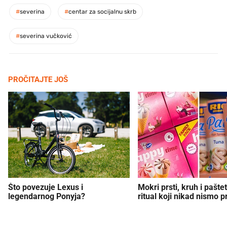
#
severina
#
centar za socijalnu skrb
#
severina vučković
PROČITAJTE JOŠ
Što povezuje Lexus i
Mokri prsti, kruh i paštet
legendarnog Ponyja?
ritual koji nikad nismo p