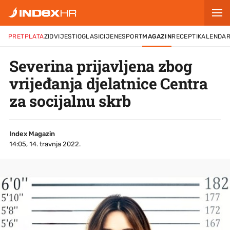
PRETPLATA
ZID
VIJESTI
OGLASI
CIJENE
SPORT
MAGAZIN
RECEPTI
KALENDA
Severina prijavljena zbog
vrijeđanja djelatnice Centra
za socijalnu skrb
Index Magazin
14:05, 14. travnja 2022.