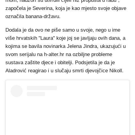
mom, nadzori su utvrdili cijeli niz propusta u radu",
započela je Severina, koja je kao mjesto svoje objave
označila banana-državu.
Dodala je da ovo ne piše samo u svoje, nego u ime
više hrvatskih "Laura" koje joj se javljaju ovih dana, a
kojima se bavila novinarka Jelena Jindra, ukazujući u
svom serijalu na h-alter.hr na ozbiljne probleme
sustava zaštite djece i obitelji. Podsjetila je da je
Aladrović reagirao i u slučaju smrti djevojčice Nikoll.