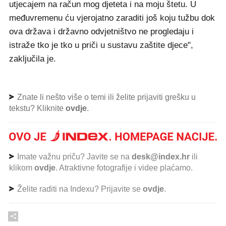
utjecajem na račun mog djeteta i na moju štetu. U
međuvremenu ću vjerojatno zaraditi još koju tužbu dok
ova država i državno odvjetništvo ne progledaju i
istraže tko je tko u priči u sustavu zaštite djece",
zaključila je.
Znate li nešto više o temi ili želite prijaviti grešku u
tekstu? Kliknite
ovdje
.
Imate važnu priču? Javite se na
desk@index.hr
ili
klikom
ovdje
. Atraktivne fotografije i videe plaćamo.
Želite raditi na Indexu? Prijavite se
ovdje
.