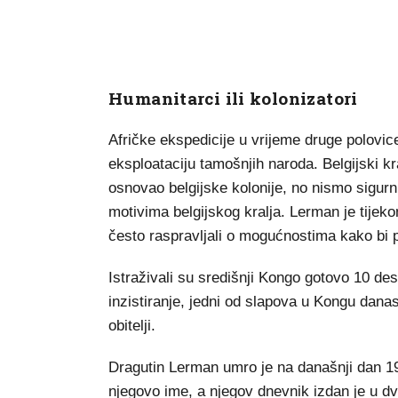
Humanitarci ili kolonizatori
Afričke ekspedicije u vrijeme druge polovice
eksploataciju tamošnjih naroda. Belgijski kra
osnovao belgijske kolonije, no nismo sigurni
motivima belgijskog kralja. Lerman je tijek
često raspravljali o mogućnostima kako bi
Istraživali su središnji Kongo gotovo 10 de
inzistiranje, jedni od slapova u Kongu dana
obitelji.
Dragutin Lerman umro je na današnji dan 1
njegovo ime, a njegov dnevnik izdan je u dva