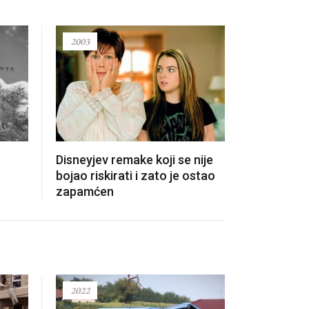
2003
1911
Disneyjev remake koji se nije
Lucille Bal
bojao riskirati i zato je ostao
američke t
zapamćen
industrije
2022
2021