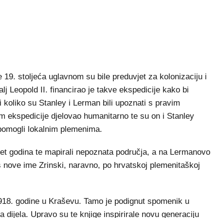
 19. stoljeća uglavnom su bile preduvjet za kolonizaciju i
lj Leopold II. financirao je takve ekspedicije kako bi
 koliko su Stanley i Lerman bili upoznati s pravim
om ekspedicije djelovao humanitarno te su on i Stanley
 pomogli lokalnim plemenima.
set godina te mapirali nepoznata područja, a na Lermanovo
s nove ime Zrinski, naravno, po hrvatskoj plemenitaškoj
918. godine u Kraševu. Tamo je podignut spomenik u
 dijela. Upravo su te knjige inspirirale novu generaciju