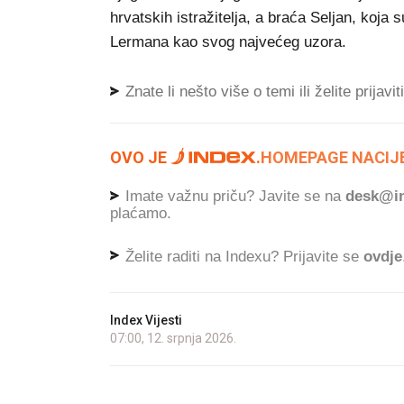
hrvatskih istražitelja, a braća Seljan, koja 
Lermana kao svog najvećeg uzora.
Znate li nešto više o temi ili želite prijavi
OVO JE
.
HOMEPAGE NACIJE
Imate važnu priču? Javite se na
desk@in
plaćamo.
Želite raditi na Indexu? Prijavite se
ovdje
Index Vijesti
07:00, 12. srpnja 2026.