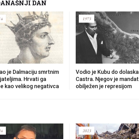
DANAŠNJI DAN
14
1973
ao je Dalmaciju smrtnim
Vodio je Kubu do dolaska
jateljima. Hrvati ga
Castra. Njegov je mandat
e kao velikog negativca
obilježen je represijom
24
2023