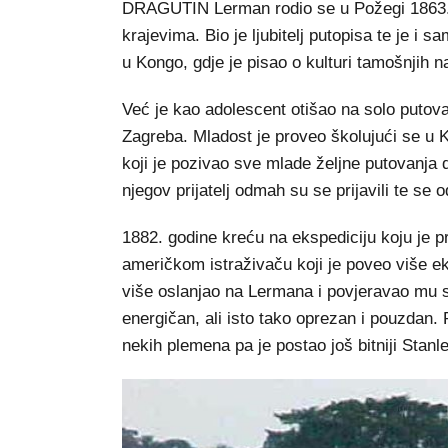
DRAGUTIN Lerman rodio se u Požegi 1863., a
krajevima. Bio je ljubitelj putopisa te je i s
u Kongo, gdje je pisao o kulturi tamošnjih n
Već je kao adolescent otišao na solo putov
Zagreba. Mladost je proveo školujući se u 
koji je pozivao sve mlade željne putovanja 
njegov prijatelj odmah su se prijavili te se o
1882. godine kreću na ekspediciju koju je 
američkom istraživaču koji je poveo više ek
više oslanjao na Lermana i povjeravao mu s
energičan, ali isto tako oprezan i pouzdan.
nekih plemena pa je postao još bitniji Stanl