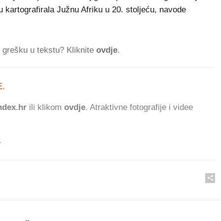
su kartografirala Južnu Afriku u 20. stoljeću, navode
ti grešku u tekstu? Kliknite
ovdje
.
.
276.64
dex.hr
ili klikom
ovdje
. Atraktivne fotografije i videe
.