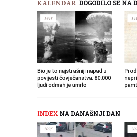
DOGODILO SE NA 
KALENDAR
1945
14
Bio je to najstrašniji napad u
Prod
povijesti čovječanstva. 80.000
nepri
ljudi odmah je umrlo
pamt
INDEX
NA DANAŠNJI DAN
2025
20