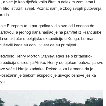
 već je kao dječak volio čitati o dalekim zemljama i
am htio istražiti svijet. Poznat nam je zbog svojih putovanja
aroda.
anje Europom te u par godina vidio sve od Londona do
Karlovcu, a jednog dana naišao je na pamflet iz Francuske
da se uključe u belgijsku ekspediciju u Kongo. Lerman i
duševili kada su dobili vijest da su primljeni.
predvodio Henry Morton Stanley. Radi se o britansko-
spedicija u srednju Afriku. Henry se tijekom putovanja sve
ve veće i bitnije zadatke. Rekao je za Lermana da je
 Požežanin je tijekom ekspedicije usvojio osnove jezika
eyu.