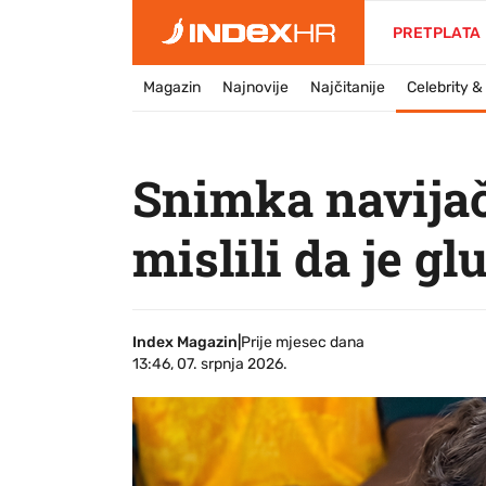
PRETPLATA
Magazin
Najnovije
Najčitanije
Celebrity 
Snimka navijači
mislili da je g
Index Magazin
|
Prije mjesec dana
13:46, 07. srpnja 2026.