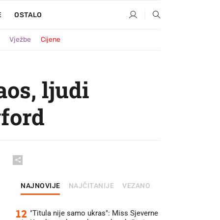
E
OSTALO
Vježbe
Cijene
os, ljudi
gford
NAJNOVIJE
NAJČITANIJE
VEZANO
12
"Titula nije samo ukras": Miss Sjeverne