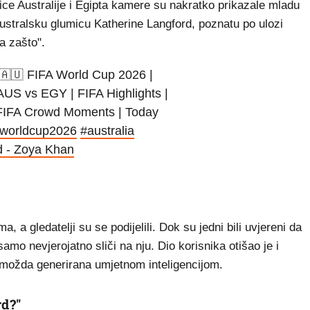
ice Australije i Egipta kamere su nakratko prikazale mladu
australsku glumicu Katherine Langford, poznatu po ulozi
a zašto".
❤️🇦🇺 FIFA World Cup 2026 |
 AUS vs EGY | FIFA Highlights |
 | FIFA Crowd Moments | Today
aworldcup2026
#australia
d - Zoya Khan
 a gledatelji su se podijelili. Dok su jedni bili uvjereni da
 samo nevjerojatno sliči na nju. Dio korisnika otišao je i
 možda generirana umjetnom inteligencijom.
rd?"