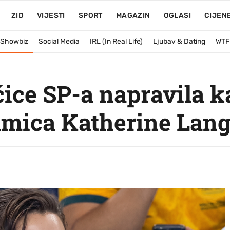
ZID
VIJESTI
SPORT
MAGAZIN
OGLASI
CIJEN
& Showbiz
Social Media
IRL (In Real Life)
Ljubav & Dating
WTF
ce SP-a napravila ka
lumica Katherine Lan