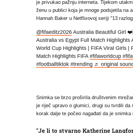
je privukao pažnju interneta. Tijekom utakm
ženu u publici koja je mnoge podsjetila na 
Hannah Baker u Netflixovoj seriji "13 razlog
@fifaeditz2026
Australia Beautiful Girl 
Australia vs Egypt Full Match Highlights
World Cup Highlights | FIFA Viral Girls
Match Highlights FIFA
#fifaworldcup
#fif
#footballtiktok
#trending
♬ original soun
Snimka se brzo proširila društvenim mrežama,
je riječ upravo o glumici, drugi su tvrdili da
korak dalje te počeo nagađati da je snimka
"Je li to stvarno Katherine Langfo