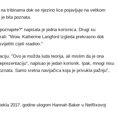
na tribinama dok se njezino lice pojavljuje na velikom
je bila poznata.
poznajete?" napisala je jedna korisnica. Drugi su
girali: "Wow, Katherine Langford izgleda prekrasno dok
jetliti cijeli stadion."
tuaciju. "Ovo je možda luda teorija, ali mislim da je ona
eprezentaciju", napisao je jedan korisnik. Ipak, mnogi nisu
 poznata. Samo sretna navijačica koja je privukla pažnju",
tekla 2017. godine ulogom Hannah Baker u Netflixovoj