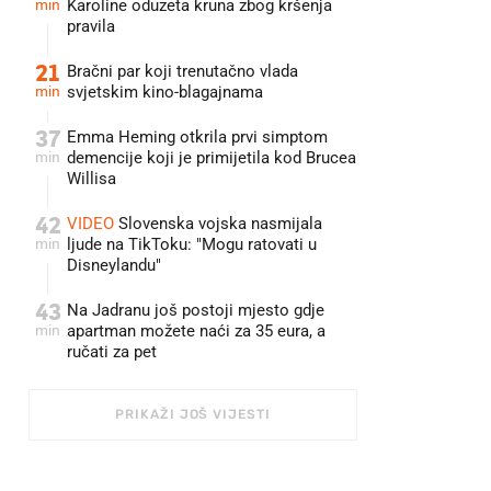
min
Karoline oduzeta kruna zbog kršenja
pravila
21
Bračni par koji trenutačno vlada
min
svjetskim kino-blagajnama
37
Emma Heming otkrila prvi simptom
min
demencije koji je primijetila kod Brucea
Willisa
42
VIDEO
Slovenska vojska nasmijala
min
ljude na TikToku: "Mogu ratovati u
Disneylandu"
43
Na Jadranu još postoji mjesto gdje
min
apartman možete naći za 35 eura, a
ručati za pet
PRIKAŽI JOŠ VIJESTI