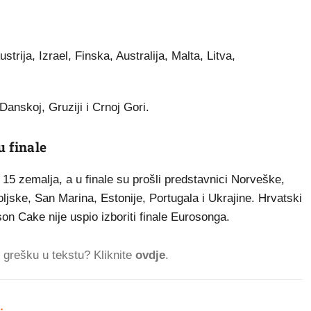
strija, Izrael, Finska, Australija, Malta, Litva,
 Danskoj, Gruziji i Crnoj Gori.
u finale
 15 zemalja, a u finale su prošli predstavnici Norveške,
jske, San Marina, Estonije, Portugala i Ukrajine. Hrvatski
 Cake nije uspio izboriti finale Eurosonga.
ti grešku u tekstu? Kliknite
ovdje
.
.
463.762