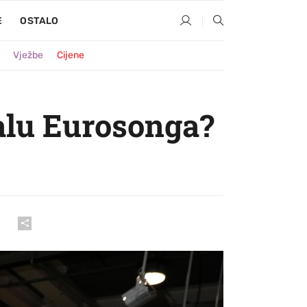
E
OSTALO
Vježbe
Cijene
nalu Eurosonga?