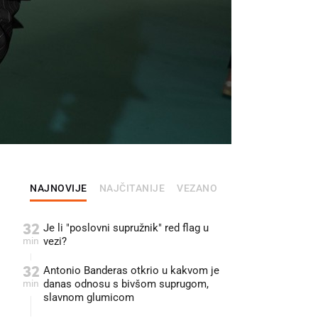
NAJNOVIJE
NAJČITANIJE
VEZANO
32
Je li "poslovni supružnik" red flag u
min
vezi?
32
Antonio Banderas otkrio u kakvom je
min
danas odnosu s bivšom suprugom,
slavnom glumicom