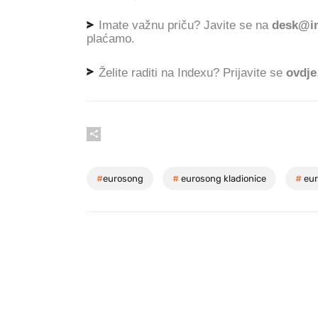
Imate važnu priču? Javite se na
desk@in
plaćamo.
Želite raditi na Indexu? Prijavite se
ovdje
#
eurosong
#
eurosong kladionice
#
eur