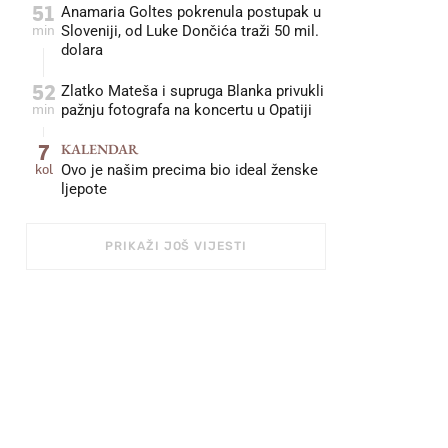
51
Anamaria Goltes pokrenula postupak u
min
Sloveniji, od Luke Dončića traži 50 mil.
dolara
52
Zlatko Mateša i supruga Blanka privukli
min
pažnju fotografa na koncertu u Opatiji
7
KALENDAR
kol
Ovo je našim precima bio ideal ženske
ljepote
PRIKAŽI JOŠ VIJESTI