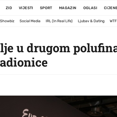
ZID
VIJESTI
SPORT
MAGAZIN
OGLASI
CIJEN
& Showbiz
Social Media
IRL (In Real Life)
Ljubav & Dating
WTF
alje u drugom polufi
ladionice