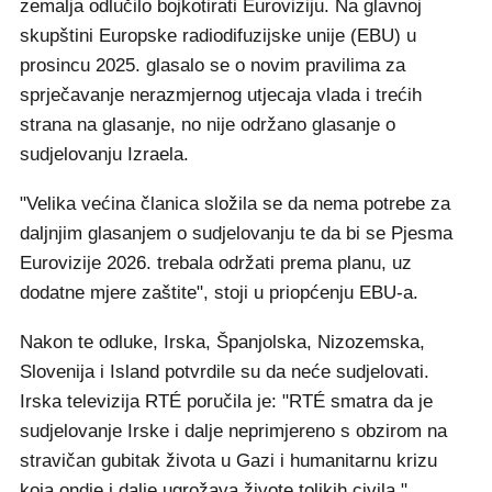
zemalja odlučilo bojkotirati Euroviziju. Na glavnoj
skupštini Europske radiodifuzijske unije (EBU) u
prosincu 2025. glasalo se o novim pravilima za
sprječavanje nerazmjernog utjecaja vlada i trećih
strana na glasanje, no nije održano glasanje o
sudjelovanju Izraela.
"Velika većina članica složila se da nema potrebe za
daljnjim glasanjem o sudjelovanju te da bi se Pjesma
Eurovizije 2026. trebala održati prema planu, uz
dodatne mjere zaštite", stoji u priopćenju EBU-a.
Nakon te odluke, Irska, Španjolska, Nizozemska,
Slovenija i Island potvrdile su da neće sudjelovati.
Irska televizija RTÉ poručila je: "RTÉ smatra da je
sudjelovanje Irske i dalje neprimjereno s obzirom na
stravičan gubitak života u Gazi i humanitarnu krizu
koja ondje i dalje ugrožava živote tolikih civila."