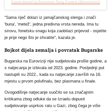
A post shared by Eurovision Song Contest (@eurovision)
"Sama riječ dolazi iz jamajčanskog slenga i znači
'buna', 'metež', jedna predivna vrsta nereda. Ima tu
sirovu, fonetsku snagu koja zaobilazi prijevod - osjetite
je prije nego što je shvatite", kazala je.
Bojkot dijela zemalja i povratak Bugarske
Bugarska na Euroviziji nije sudjelovala prošle godine, a
s natjecanja je izbivala od 2023. godine. Posljednji put
nastupili su 2022., kada su natjecanje završili na 16.
mjestu u prvom polufinalu, bez plasmana u finale.
Ovogodišnje natjecanje suočilo se sa značajnim
kritikama zbog odluke da se Izraelu dopusti
sudjelovanje usprkos ratu u Gazi, zbog čega je više