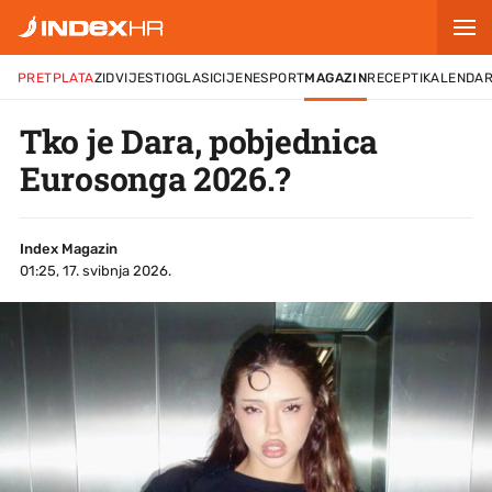
PRETPLATA
ZID
VIJESTI
OGLASI
CIJENE
SPORT
MAGAZIN
RECEPTI
KALENDA
Tko je Dara, pobjednica
Eurosonga 2026.?
Index Magazin
01:25, 17. svibnja 2026.