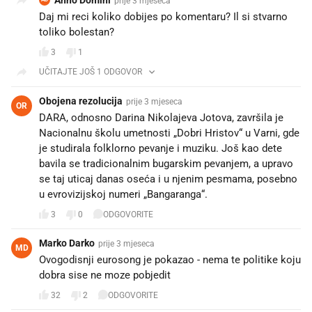
prije 3 mjeseca
Daj mi reci koliko dobijes po komentaru? Il si stvarno
toliko bolestan?
3
1
UČITAJTE JOŠ 1 ODGOVOR
Obojena rezolucija
prije 3 mjeseca
OR
DARA, odnosno Darina Nikolajeva Jotova, završila je
Nacionalnu školu umetnosti „Dobri Hristov“ u Varni, gde
je studirala folklorno pevanje i muziku. Još kao dete
bavila se tradicionalnim bugarskim pevanjem, a upravo
se taj uticaj danas oseća i u njenim pesmama, posebno
u evrovizijskoj numeri „Bangaranga“.
3
0
ODGOVORITE
Marko Darko
prije 3 mjeseca
MD
Ovogodisnji eurosong je pokazao - nema te politike koju
dobra sise ne moze pobjedit 🍻
32
2
ODGOVORITE