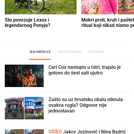
Što povezuje Lexus i
Mokri prsti, kruh i paštet
legendarnog Ponyja?
ritual koji nikad nismo p
NAJNOVIJE
NAJČITANIJE
VEZANO
Carl Cox nastupio u Istri, trajalo je
gotovo do šest sati ujutro
Zašto su uz hrvatsku obalu niknula
ovakva rugla? Odgovor nije
jednostavan
VIDEO
Jakov Jozinović i Nina Badrić