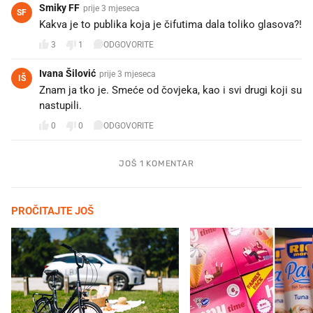
Smiky FF
prije 3 mjeseca
SF
Kakva je to publika koja je čifutima dala toliko glasova?!
3
1
ODGOVORITE
Ivana Šilović
prije 3 mjeseca
IŠ
Znam ja tko je. Smeće od čovjeka, kao i svi drugi koji su
nastupili.
0
0
ODGOVORITE
JOŠ 1 KOMENTAR
PROČITAJTE JOŠ