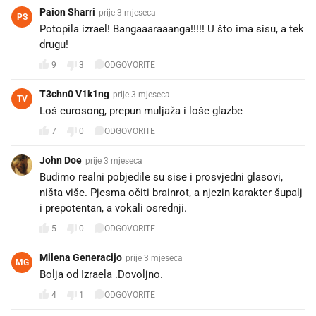
Paion Sharri
prije 3 mjeseca
PS
Potopila izrael! Bangaaaraaanga!!!!! U što ima sisu, a tek
drugu!
9
3
ODGOVORITE
T3chn0 V1k1ng
prije 3 mjeseca
TV
Loš eurosong, prepun muljaža i loše glazbe
7
0
ODGOVORITE
John Doe
prije 3 mjeseca
Budimo realni pobjedile su sise i prosvjedni glasovi,
ništa više. Pjesma očiti brainrot, a njezin karakter šupalj
i prepotentan, a vokali osrednji.
5
0
ODGOVORITE
Milena Generacijo
prije 3 mjeseca
MG
Bolja od Izraela .Dovoljno.
4
1
ODGOVORITE