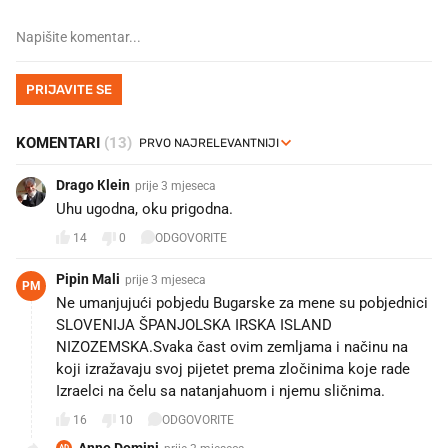
PRIJAVITE SE
KOMENTARI
(13)
Drago Кlein
prije 3 mjeseca
Uhu ugodna, oku prigodna.
14
0
ODGOVORITE
Pipin Mali
prije 3 mjeseca
PM
Ne umanjujući pobjedu Bugarske za mene su pobjednici
SLOVENIJA ŠPANJOLSKA IRSKA ISLAND
NIZOZEMSKA.Svaka čast ovim zemljama i načinu na
koji izražavaju svoj pijetet prema zločinima koje rade
Izraelci na čelu sa natanjahuom i njemu sličnima.
16
10
ODGOVORITE
Anno Domini
AD