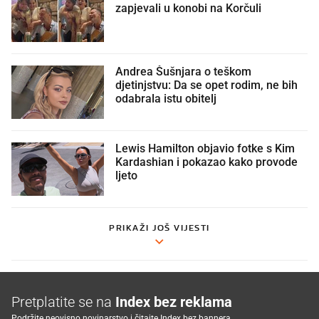
zapjevali u konobi na Korčuli
Andrea Šušnjara o teškom
djetinjstvu: Da se opet rodim, ne bih
odabrala istu obitelj
Lewis Hamilton objavio fotke s Kim
Kardashian i pokazao kako provode
ljeto
PRIKAŽI JOŠ VIJESTI
Pretplatite se na
Index bez reklama
Podržite neovisno novinarstvo i čitajte Index bez bannera.