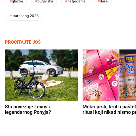
#
glazba
#
bugarska
#
natjecanje
#
dara
#
eurosong 2026
PROČITAJTE JOŠ
Što povezuje Lexus i
Mokri prsti, kruh i paštet
legendarnog Ponyja?
ritual koji nikad nismo p