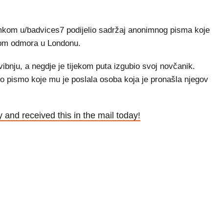
om u/badvices7 podijelio sadržaj anonimnog pisma koje
ekom odmora u Londonu.
ibnju, a negdje je tijekom puta izgubio svoj novčanik.
ivo pismo koje mu je poslala osoba koja je pronašla njegov
 and received this in the mail today!