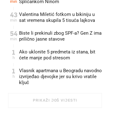
min
Splićankom Ninom
43
Valentina Miletić fotkom u bikiniju u
min
sat vremena skupila 5 tisuća lajkova
54
Biste li prekinuli zbog SPF-a? Gen Z ima
min
prilično jasne stavove
1
Ako uklonite 5 predmeta iz stana, bit
h
ćete manje pod stresom
1
Vlasnik apartmana u Beogradu navodno
h
izvrijeđao djevojke jer su krivo vratile
ključ
PRIKAŽI JOŠ VIJESTI