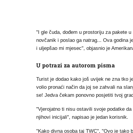
"I gle čuda, dođem u prostoriju za pakete u 
novčanik i poslao ga natrag... Ova godina je
i uljepšao mi mjesec", objasnio je Amerikan
U potrazi za autorom pisma
Turist je dodao kako još uvijek ne zna tko je
volio pronaći način da joj se zahvali na slanj
se! Jedva čekam ponovno posjetiti tvoj grad,
"Vjerojatno ti nisu ostavili svoje podatke d
njihovi inicijali", napisao je jedan korisnik.
"Kako divna osoba taj TWC", "Ovo je tako br