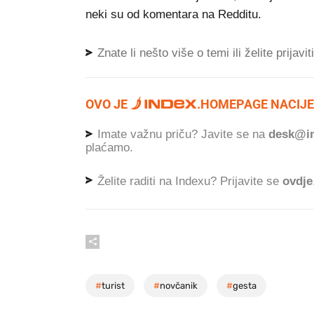
neki su od komentara na Redditu.
Znate li nešto više o temi ili želite prijavi
OVO JE
.
HOMEPAGE NACIJE
Imate važnu priču? Javite se na
desk@in
plaćamo.
Želite raditi na Indexu? Prijavite se
ovdje
#
turist
#
novčanik
#
gesta