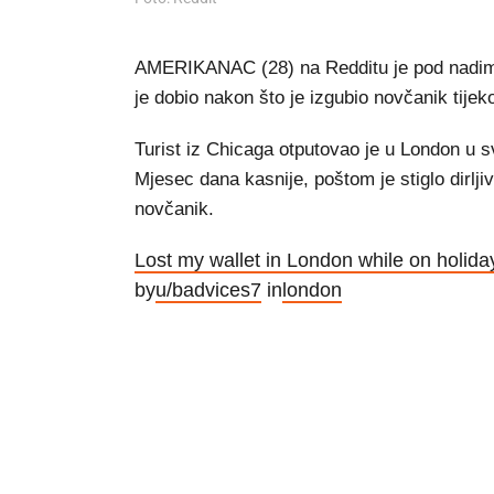
AMERIKANAC (28) na Redditu je pod nadimk
je dobio nakon što je izgubio novčanik tij
Turist iz Chicaga otputovao je u London u sv
Mjesec dana kasnije, poštom je stiglo dirlj
novčanik.
Lost my wallet in London while on holiday
by
u/badvices7
in
london