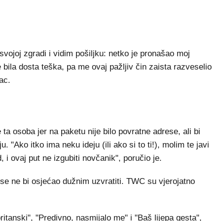
svojoj zgradi i vidim pošiljku: netko je pronašao moj
 bila dosta teška, pa me ovaj pažljiv čin zaista razveselio
ac.
 ta osoba jer na paketu nije bilo povratne adrese, ali bi
u. "Ako itko ima neku ideju (ili ako si to ti!), molim te javi
 i ovaj put ne izgubiti novčanik", poručio je.
a se ne bi osjećao dužnim uzvratiti. TWC su vjerojatno
itanski", "Predivno, nasmijalo me" i "Baš lijepa gesta",