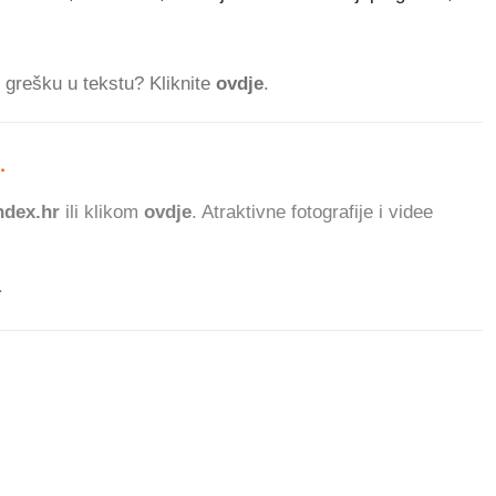
ti grešku u tekstu? Kliknite
ovdje
.
.
888.750 ČITATE
dex.hr
ili klikom
ovdje
. Atraktivne fotografije i videe
.