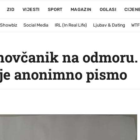
ZID
VIJESTI
SPORT
MAGAZIN
OGLASI
CIJEN
& Showbiz
Social Media
IRL (In Real Life)
Ljubav & Dating
WTF
 novčanik na odmoru
 je anonimno pismo