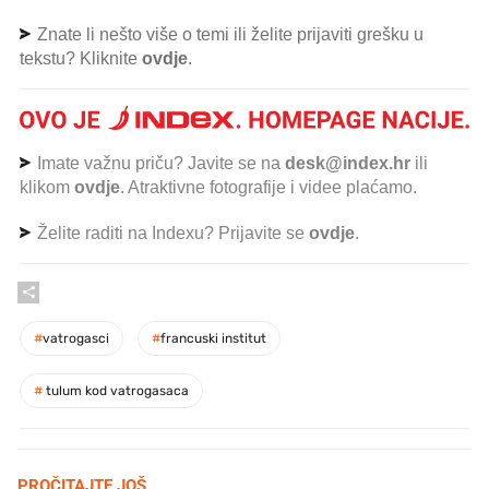
Znate li nešto više o temi ili želite prijaviti grešku u
tekstu? Kliknite
ovdje
.
Imate važnu priču? Javite se na
desk@index.hr
ili
klikom
ovdje
. Atraktivne fotografije i videe plaćamo.
Želite raditi na Indexu? Prijavite se
ovdje
.
#
vatrogasci
#
francuski institut
#
tulum kod vatrogasaca
PROČITAJTE JOŠ