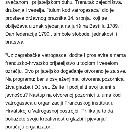
svečanom i prijateljskom duhu. Trenutak zajedništva,
druženja i veselja, "tulum kod vatrogasaca" dio je
proslave državnog praznika 14. srpnja, koji se
obilježava u znak sjećanja na juriš na Bastillu 1789. i
Dan federacije 1790., simbole slobode, jednakosti i
bratstva.
"Uz zagrebačke vatrogasce, dođite i proslavite s nama
francusko-hrvatsko prijateljstvo u toplom i veselom
ozračju. Ovo prijateljsko događanje otvoreno je za sve.
Na programu: bar s osvježenjima, otvorena pozornica,
živa glazba i DJ set. Želite li podijeliti svoj talent s
javnošću? Nastup na otvorenoj pozornici tuluma kod
vatrogasaca u organizaciji Francuskog instituta u
Hrvatskoj u Vatrogasnoj postrojbi. Prilika je to da
pokažete svoju kreativnost u glazbi i pjevanju",
poručuju organizatori.