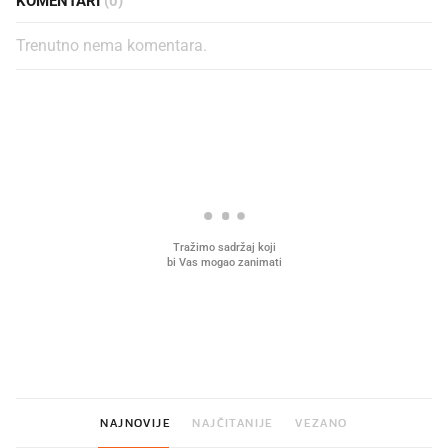
KOMENTARI
(0)
Trenutno nema komentara.
PROČITAJTE JOŠ
Što povezuje Lexus i
Mokri prsti, kruh i paštet
legendarnog Ponyja?
ritual koji nikad nismo p
NAJNOVIJE
NAJČITANIJE
VEZANO