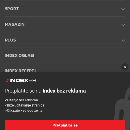
SPORT
MAGAZIN
PLUS
INDEX OGLASI
INDEX RECEPTI
INFO
Pretplatite se na
Index bez reklama
Čitanje bez reklama
Oglašavanje
Zaposli se na Indexu
Kontakt
Impressum
Uvjeti
Brže učitavanje stranica
korištenja
Postavke kolačića
Otkažite kad god želite
Pretplatite se