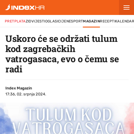
PRETPLATA
ZID
VIJESTI
OGLASI
CIJENE
SPORT
MAGAZIN
RECEPTI
KALENDA
Uskoro će se održati tulum
kod zagrebačkih
vatrogasaca, evo o čemu se
radi
Index Magazin
17:36, 02. srpnja 2024.