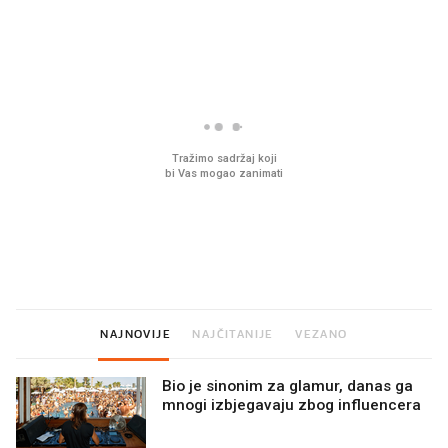
PROČITAJTE JOŠ
Mjesecima planiramo novu
Što povezuje Lexus i
kuhinju, a jednu važnu odluku
legendarnog Ponyja?
donesemo u samo deset
minuta
NAJNOVIJE
NAJČITANIJE
VEZANO
Bio je sinonim za glamur, danas ga
mnogi izbjegavaju zbog influencera