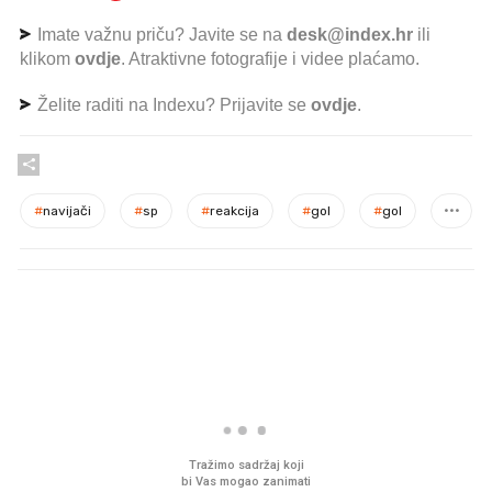
Imate važnu priču? Javite se na
desk@index.hr
ili
klikom
ovdje
. Atraktivne fotografije i videe plaćamo.
Želite raditi na Indexu? Prijavite se
ovdje
.
#
navijači
#
sp
#
reakcija
#
gol
#
gol
PROČITAJTE JOŠ