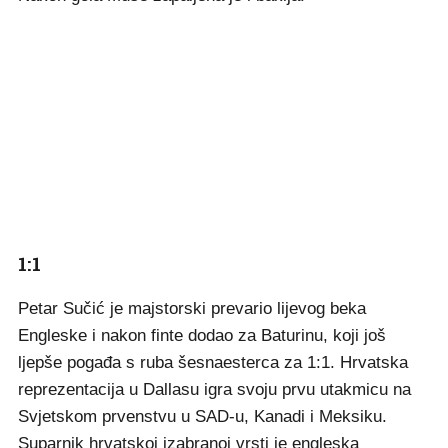
1:1
Petar Sučić je majstorski prevario lijevog beka
Engleske i nakon finte dodao za Baturinu, koji još
ljepše pogađa s ruba šesnaesterca za 1:1. Hrvatska
reprezentacija u Dallasu igra svoju prvu utakmicu na
Svjetskom prvenstvu u SAD-u, Kanadi i Meksiku.
Suparnik hrvatskoj izabranoj vrsti je engleska