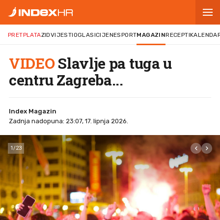
PRETPLATA
ZID
VIJESTI
OGLASI
CIJENE
SPORT
MAGAZIN
RECEPTI
KALENDA
VIDEO
Slavlje pa tuga u
centru Zagreba...
Index Magazin
Zadnja nadopuna: 23:07, 17. lipnja 2026.
1
/
23