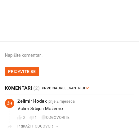
Mjesecima planiramo novu
Što povezuje Lexus i
kuhinju, a jednu važnu odluku
legendarnog Ponyja?
donesemo u samo deset
minuta
PRIJAVITE SE
KOMENTARI
(2)
Želimir Hodak
prije 2 mjeseca
ŽH
Volim Srbiju i Možemo
0
1
ODGOVORITE
PRIKAŽI 1 ODGOVOR