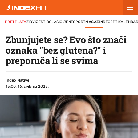
PRETPLATA
ZID
VIJESTI
OGLASI
CIJENE
SPORT
MAGAZIN
RECEPTI
KALENDA
Zbunjujete se? Evo što znači
oznaka "bez glutena?" i
preporuča li se svima
Index Native
15:00, 16. svibnja 2025.