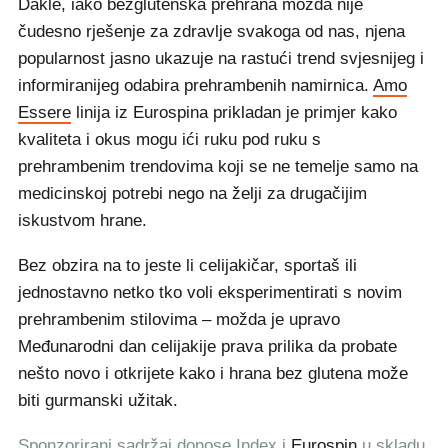
Dakle, iako bezglutenska prehrana možda nije
čudesno rješenje za zdravlje svakoga od nas, njena
popularnost jasno ukazuje na rastući trend svjesnijeg i
informiranijeg odabira prehrambenih namirnica.
Amo
Essere
linija iz Eurospina prikladan je primjer kako
kvaliteta i okus mogu ići ruku pod ruku s
prehrambenim trendovima koji se ne temelje samo na
medicinskoj potrebi nego na želji za drugačijim
iskustvom hrane.
Bez obzira na to jeste li celijakičar, sportaš ili
jednostavno netko tko voli eksperimentirati s novim
prehrambenim stilovima – možda je upravo
Međunarodni dan celijakije prava prilika da probate
nešto novo i otkrijete kako i hrana bez glutena može
biti gurmanski užitak.
Sponzorirani sadržaj donose Index i
Eurospin
u skladu