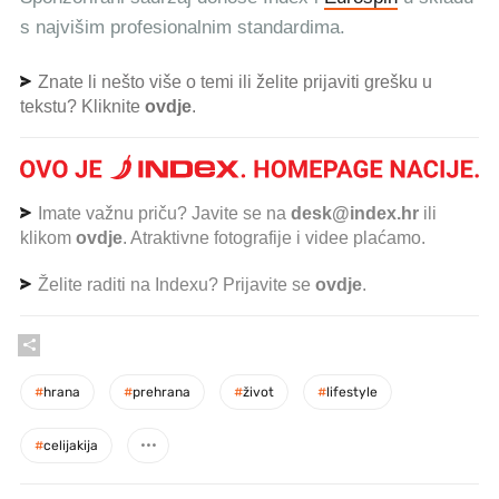
s najvišim profesionalnim standardima.
Znate li nešto više o temi ili želite prijaviti grešku u
tekstu? Kliknite
ovdje
.
Imate važnu priču? Javite se na
desk@index.hr
ili
klikom
ovdje
. Atraktivne fotografije i videe plaćamo.
Želite raditi na Indexu? Prijavite se
ovdje
.
#
hrana
#
prehrana
#
život
#
lifestyle
#
celijakija