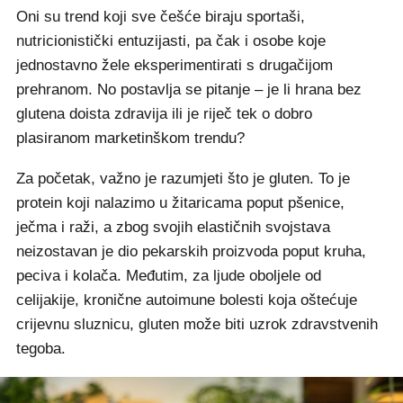
Oni su trend koji sve češće biraju sportaši,
nutricionistički entuzijasti, pa čak i osobe koje
jednostavno žele eksperimentirati s drugačijom
prehranom. No postavlja se pitanje – je li hrana bez
glutena doista zdravija ili je riječ tek o dobro
plasiranom marketinškom trendu?
Za početak, važno je razumjeti što je gluten. To je
protein koji nalazimo u žitaricama poput pšenice,
ječma i raži, a zbog svojih elastičnih svojstava
neizostavan je dio pekarskih proizvoda poput kruha,
peciva i kolača. Međutim, za ljude oboljele od
celijakije, kronične autoimune bolesti koja oštećuje
crijevnu sluznicu, gluten može biti uzrok zdravstvenih
tegoba.