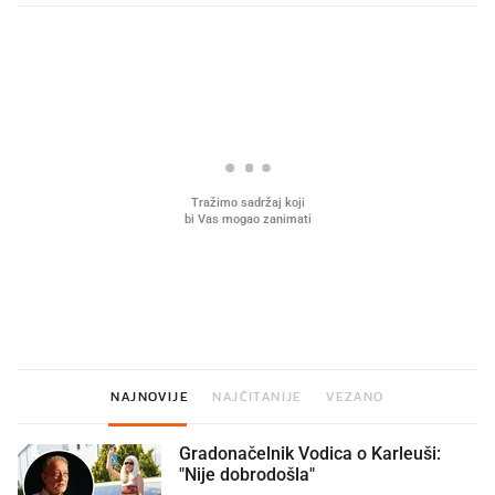
PROČITAJTE JOŠ
Što povezuje Lexus i
Mokri prsti, kruh i paštet
legendarnog Ponyja?
ritual koji nikad nismo p
NAJNOVIJE
NAJČITANIJE
VEZANO
Gradonačelnik Vodica o Karleuši:
"Nije dobrodošla"