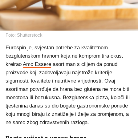
Foto: Shutterstock
Eurospin je, svjestan potrebe za kvalitetnom
bezglutenskom hranom koja ne kompromitira okus,
kreirao
Amo Essere
asortiman s ciljem da ponudi
proizvode koji zadovoljavaju najstrože kriterije
sigurnosti, kvalitete i nutritivne vrijednosti. Ovaj
asortiman potvrđuje da hrana bez glutena ne mora biti
monotona ili bezukusna. Bezglutenska pizza, kolači ili
tjestenina danas su dio bogate gastronomske ponude
koju mnogi biraju iz znatiželje i želje za promjenom, a
ne samo zbog zdravstvenih razloga.
Raste svijest o unosu hrane