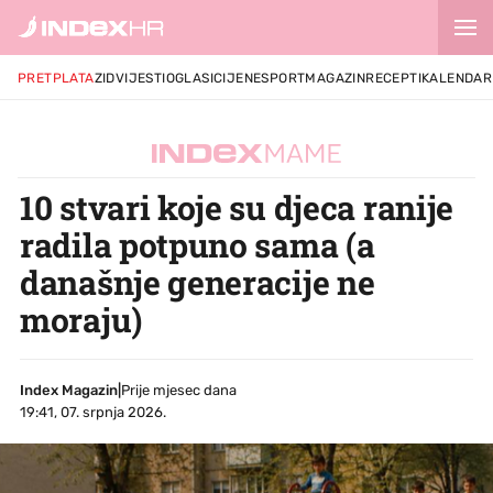
PRETPLATA
ZID
VIJESTI
OGLASI
CIJENE
SPORT
MAGAZIN
RECEPTI
KALENDAR
10 stvari koje su djeca ranije
radila potpuno sama (a
današnje generacije ne
moraju)
Index Magazin
|
Prije mjesec dana
19:41, 07. srpnja 2026.