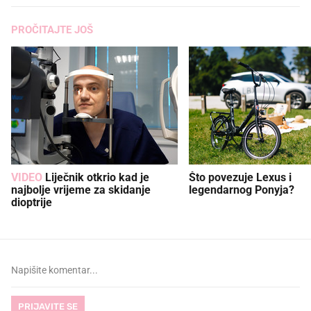
PROČITAJTE JOŠ
VIDEO
Liječnik otkrio kad je
Što povezuje Lexus i
najbolje vrijeme za skidanje
legendarnog Ponyja?
dioptrije
PRIJAVITE SE