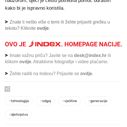
nadzorom, djeci je često potrebna pomoć odraslih
kako bi je ispravno koristila.
Znate li nešto više o temi ili želite prijaviti grešku u
tekstu? Kliknite
ovdje
.
Imate važnu priču? Javite se na
desk@index.hr
ili
klikom
ovdje
. Atraktivne fotografije i videe plaćamo.
Želite raditi na Indexu? Prijavite se
ovdje
.
#
tehnologija
#
odgoj
#
vještine
#
generacije
#
djetinjstvo