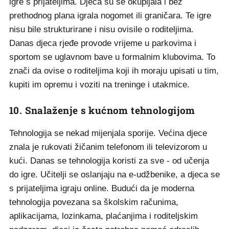
igre s prijateljima. Djeca su se okupljala i bez
prethodnog plana igrala nogomet ili graničara. Te igre
nisu bile strukturirane i nisu ovisile o roditeljima.
Danas djeca rjeđe provode vrijeme u parkovima i
sportom se uglavnom bave u formalnim klubovima. To
znači da ovise o roditeljima koji ih moraju upisati u tim,
kupiti im opremu i voziti na treninge i utakmice.
10. Snalaženje s kućnom tehnologijom
Tehnologija se nekad mijenjala sporije. Većina djece
znala je rukovati žičanim telefonom ili televizorom u
kući. Danas se tehnologija koristi za sve - od učenja
do igre. Učitelji se oslanjaju na e-udžbenike, a djeca se
s prijateljima igraju online. Budući da je moderna
tehnologija povezana sa školskim računima,
aplikacijama, lozinkama, plaćanjima i roditeljskim