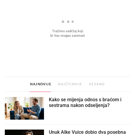
VIDEO
Liječnik otkrio kad je
Što povezuje Lexus i
najbolje vrijeme za skidanje
legendarnog Ponyja?
dioptrije
NAJNOVIJE
NAJČITANIJE
VEZANO
Kako se mijenja odnos s braćom i
sestrama nakon odseljenja?
Unuk Alke Vuice dobio dva posebna