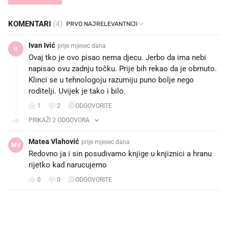
KOMENTARI
(4)
Ivan Ivić
prije mjesec dana
II
Ovaj tko je ovo pisao nema djecu. Jerbo da ima nebi
napisao ovu zadnju točku. Prije bih rekao da je obrnuto.
Klinci se u tehnologoju razumiju puno bolje nego
roditelji. Uvijek je tako i bilo.
1
2
ODGOVORITE
PRIKAŽI 2 ODGOVORA
Matea Vlahović
prije mjesec dana
MV
Redovno ja i sin posudivamo knjige u knjiznici a hranu
rijetko kad narucujemo
0
0
ODGOVORITE
PROČITAJTE JOŠ