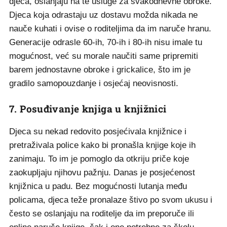
djeca, oslanjaju na te usluge za svakodnevne obroke.
Djeca koja odrastaju uz dostavu možda nikada ne
nauče kuhati i ovise o roditeljima da im naruče hranu.
Generacije odrasle 60-ih, 70-ih i 80-ih nisu imale tu
mogućnost, već su morale naučiti same pripremiti
barem jednostavne obroke i grickalice, što im je
gradilo samopouzdanje i osjećaj neovisnosti.
7. Posuđivanje knjiga u knjižnici
Djeca su nekad redovito posjećivala knjižnice i
pretraživala police kako bi pronašla knjige koje ih
zanimaju. To im je pomoglo da otkriju priče koje
zaokupljaju njihovu pažnju. Danas je posjećenost
knjižnica u padu. Bez mogućnosti lutanja među
policama, djeca teže pronalaze štivo po svom ukusu i
često se oslanjaju na roditelje da im preporuče ili