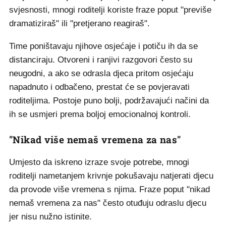
svjesnosti, mnogi roditelji koriste fraze poput "previše
dramatiziraš" ili "pretjerano reagiraš".
Time poništavaju njihove osjećaje i potiču ih da se
distanciraju. Otvoreni i ranjivi razgovori često su
neugodni, a ako se odrasla djeca pritom osjećaju
napadnuto i odbačeno, prestat će se povjeravati
roditeljima. Postoje puno bolji, podržavajući načini da
ih se usmjeri prema boljoj emocionalnoj kontroli.
"Nikad više nemaš vremena za nas"
Umjesto da iskreno izraze svoje potrebe, mnogi
roditelji nametanjem krivnje pokušavaju natjerati djecu
da provode više vremena s njima. Fraze poput "nikad
nemaš vremena za nas" često otuđuju odraslu djecu
jer nisu nužno istinite.