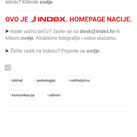
tekstu? Kliknite
ovdje
.
Imate važnu priču? Javite se na
desk@index.hr
ili
klikom
ovdje
. Atraktivne fotografije i videe plaćamo.
Želite raditi na Indexu? Prijavite se
ovdje
.
#
obitelj
#
psihologija
#
roditeljstvo
#
komunikacija
#
odnosi
PROČITAJTE JOŠ