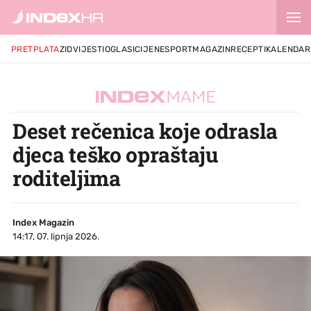
PRETPLATA
ZID
VIJESTI
OGLASI
CIJENE
SPORT
MAGAZIN
RECEPTI
KALENDAR
Deset rečenica koje odrasla
djeca teško opraštaju
roditeljima
Index Magazin
14:17, 07. lipnja 2026.