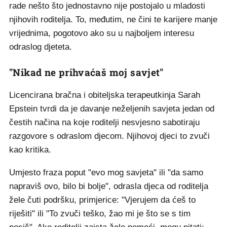
rade nešto što jednostavno nije postojalo u mladosti
njihovih roditelja. To, međutim, ne čini te karijere manje
vrijednima, pogotovo ako su u najboljem interesu
odraslog djeteta.
"Nikad ne prihvaćaš moj savjet"
Licencirana bračna i obiteljska terapeutkinja Sarah
Epstein tvrdi da je davanje neželjenih savjeta jedan od
čestih načina na koje roditelji nesvjesno sabotiraju
razgovore s odraslom djecom. Njihovoj djeci to zvuči
kao kritika.
Umjesto fraza poput "evo mog savjeta" ili "da samo
napraviš ovo, bilo bi bolje", odrasla djeca od roditelja
žele čuti podršku, primjerice: "Vjerujem da ćeš to
riješiti" ili "To zvuči teško, žao mi je što se s tim