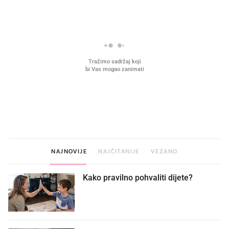
VIDEO
Liječnik otkrio kad je
Što povezuje Lexus i
najbolje vrijeme za skidanje
legendarnog Ponyja?
dioptrije
NAJNOVIJE
NAJČITANIJE
VEZANO
Kako pravilno pohvaliti dijete?