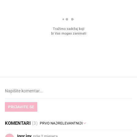
VIDEO
Liječnik otkrio kad je
Što povezuje Lexus i
najbolje vrijeme za skidanje
legendarnog Ponyja?
dioptrije
PRIJAVITE SE
KOMENTARI
(3)
Igor igy
prije 2 mjeseca