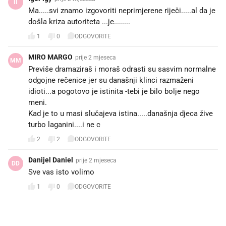
II
Ma.....svi znamo izgovoriti neprimjerene riječi.....al da je
došla kriza autoriteta ...je........
1
0
ODGOVORITE
MIRO MARGO
prije 2 mjeseca
MM
Previše dramaziraš i moraš odrasti su sasvim normalne
odgojne rečenice jer su današnji klinci razmaženi
idioti...a pogotovo je istinita -tebi je bilo bolje nego
meni.
Kad je to u masi slučajeva istina.....današnja djeca žive
turbo laganini....i ne c
2
2
ODGOVORITE
Danijel Daniel
prije 2 mjeseca
DD
Sve vas isto volimo
1
0
ODGOVORITE
PROČITAJTE JOŠ