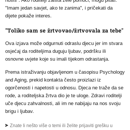
nosiš". Ako roditelji zaista žele pomoći, mogu pitati:
"Imam jedan savjet, ako te zanima", i pričekati da
dijete pokaže interes.
"Toliko sam se žrtvovao/žrtvovala za tebe"
Ova izjava može odgurnuti odraslu djecu jer im stvara
osjećaj da roditeljima duguju ljubav, podršku ili
osnovne uvjete koje su imali tijekom odrastanja.
Prema istraživanju objavljenom u časopisu Psychology
and Aging, prekid kontakta često proizlazi iz
ogorčenosti i napetosti u odnosu. Djeca ne traže da se
rode, a roditeljska žrtva dio je te uloge. Zdravi roditelji
uče djecu zahvalnosti, ali im ne nabijaju na nos svoju
brigu i ljubav.
Znate li nešto više o temi ili želite prijaviti grešku u