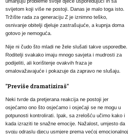
umanjuju probleme svoje djece uspoređujući ih sa
svijetom koji više ne postoji. Danas je malo toga isto.
Tržište rada za generaciju Z je iznimno teško,
osnivanje obitelji djeluje zastrašujuće, a kupnja doma
gotovo je nemoguća.
Nije ni čudo što mladi ne žele slušati takve usporedbe.
Roditelji svakako imaju mnogo savjeta i mudrosti za
podijeliti, ali korištenje ovakvih fraza je
omalovažavajuće i pokazuje da zapravo ne slušaju.
"Previše dramatiziraš"
Neki tvrde da pretjerana reakcija ne postoji jer
osjećamo ono što osjećamo i osjećaji se ne mogu u
potpunosti kontrolirati. Ipak, sa zrelošću učimo kako i
kada izraziti te snažne emocije. Nažalost, umjesto da
svoju odraslu djecu usmjere prema većoj emocionalnoj