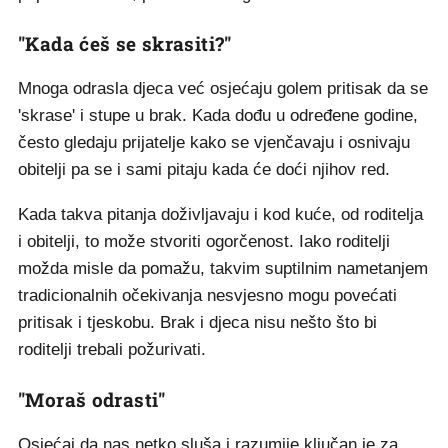
"Kada ćeš se skrasiti?"
Mnoga odrasla djeca već osjećaju golem pritisak da se
'skrase' i stupe u brak. Kada dođu u određene godine,
često gledaju prijatelje kako se vjenčavaju i osnivaju
obitelji pa se i sami pitaju kada će doći njihov red.
Kada takva pitanja doživljavaju i kod kuće, od roditelja
i obitelji, to može stvoriti ogorčenost. Iako roditelji
možda misle da pomažu, takvim suptilnim nametanjem
tradicionalnih očekivanja nesvjesno mogu povećati
pritisak i tjeskobu. Brak i djeca nisu nešto što bi
roditelji trebali požurivati.
"Moraš odrasti"
Osjećaj da nas netko sluša i razumije ključan je za