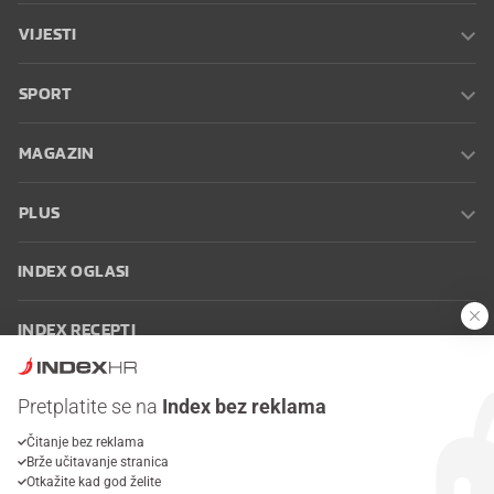
VIJESTI
SPORT
MAGAZIN
PLUS
INDEX OGLASI
INDEX RECEPTI
INFO
Pretplatite se na
Index bez reklama
Čitanje bez reklama
Oglašavanje
Zaposli se na Indexu
Kontakt
Impressum
Uvjeti
Brže učitavanje stranica
korištenja
Postavke kolačića
Otkažite kad god želite