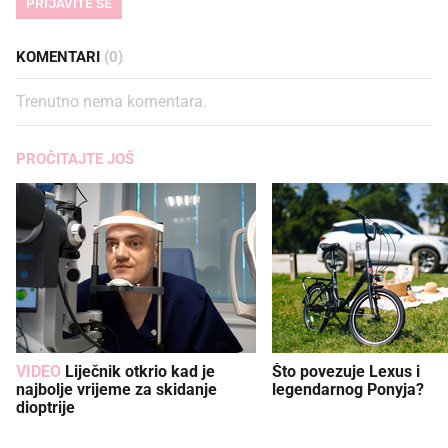
PRIJAVITE SE
KOMENTARI
(0)
Trenutno nema komentara.
PROČITAJTE JOŠ
VIDEO
Liječnik otkrio kad je
Što povezuje Lexus i
najbolje vrijeme za skidanje
legendarnog Ponyja?
dioptrije