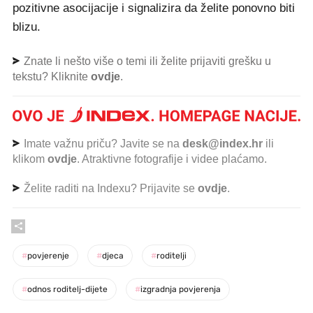
pozitivne asocijacije i signalizira da želite ponovno biti
blizu.
Znate li nešto više o temi ili želite prijaviti grešku u
tekstu? Kliknite
ovdje
.
Imate važnu priču? Javite se na
desk@index.hr
ili
klikom
ovdje
. Atraktivne fotografije i videe plaćamo.
Želite raditi na Indexu? Prijavite se
ovdje
.
#
povjerenje
#
djeca
#
roditelji
#
odnos roditelj-dijete
#
izgradnja povjerenja