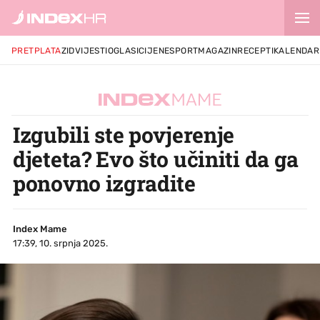
PRETPLATA
ZID
VIJESTI
OGLASI
CIJENE
SPORT
MAGAZIN
RECEPTI
KALENDAR
Izgubili ste povjerenje
djeteta? Evo što učiniti da ga
ponovno izgradite
Index Mame
17:39, 10. srpnja 2025.