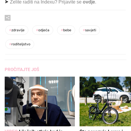
Želite raditi na Indexu? Prijavite se
ovdje
.
#
zdravlje
#
odjeća
#
bebe
#
savjeti
#
roditeljstvo
PROČITAJTE JOŠ