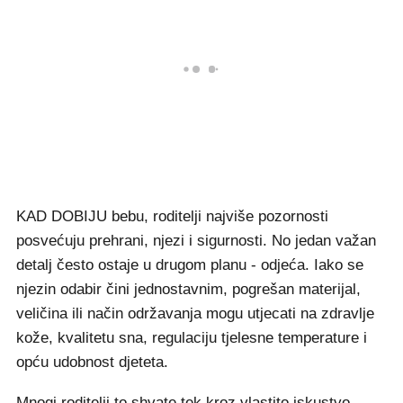
KAD DOBIJU bebu, roditelji najviše pozornosti
posvećuju prehrani, njezi i sigurnosti. No jedan važan
detalj često ostaje u drugom planu - odjeća. Iako se
njezin odabir čini jednostavnim, pogrešan materijal,
veličina ili način održavanja mogu utjecati na zdravlje
kože, kvalitetu sna, regulaciju tjelesne temperature i
opću udobnost djeteta.
Mnogi roditelji to shvate tek kroz vlastito iskustvo.