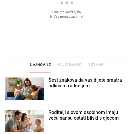
VIDEO
Liječnik otkrio kad je
Što povezuje Lexus i
najbolje vrijeme za skidanje
legendarnog Ponyja?
dioptrije
NAJNOVIJE
NAJČITANIJE
VEZANO
Šest znakova da vas dijete smatra
odličnim roditeljem
Roditelji s ovom osobinom imaju
veću šansu ostati bliski s djecom