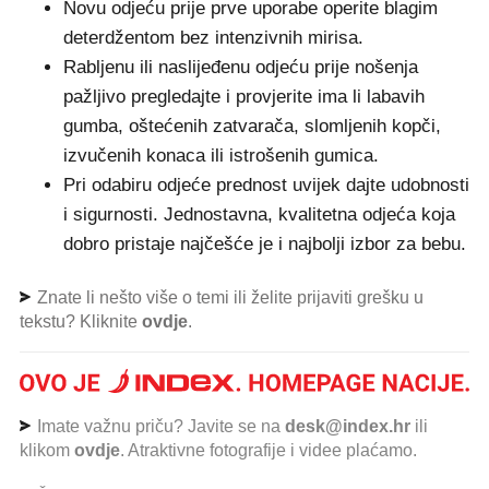
Novu odjeću prije prve uporabe operite blagim
deterdžentom bez intenzivnih mirisa.
Rabljenu ili naslijeđenu odjeću prije nošenja
pažljivo pregledajte i provjerite ima li labavih
gumba, oštećenih zatvarača, slomljenih kopči,
izvučenih konaca ili istrošenih gumica.
Pri odabiru odjeće prednost uvijek dajte udobnosti
i sigurnosti. Jednostavna, kvalitetna odjeća koja
dobro pristaje najčešće je i najbolji izbor za bebu.
Znate li nešto više o temi ili želite prijaviti grešku u
tekstu? Kliknite
ovdje
.
Imate važnu priču? Javite se na
desk@index.hr
ili
klikom
ovdje
. Atraktivne fotografije i videe plaćamo.