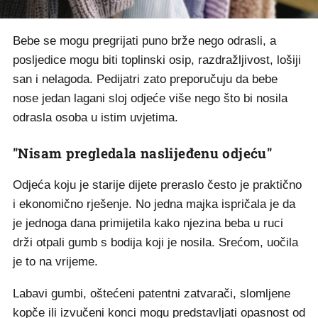
Bebe se mogu pregrijati puno brže nego odrasli, a
posljedice mogu biti toplinski osip, razdražljivost, lošiji
san i nelagoda. Pedijatri zato preporučuju da bebe
nose jedan lagani sloj odjeće više nego što bi nosila
odrasla osoba u istim uvjetima.
"Nisam pregledala naslijeđenu odjeću"
Odjeća koju je starije dijete preraslo često je praktično
i ekonomično rješenje. No jedna majka ispričala je da
je jednoga dana primijetila kako njezina beba u ruci
drži otpali gumb s bodija koji je nosila. Srećom, uočila
je to na vrijeme.
Labavi gumbi, oštećeni patentni zatvarači, slomljene
kopče ili izvučeni konci mogu predstavljati opasnost od