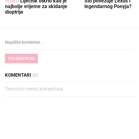
VIDEO
Liječnik otkrio kad je
Što povezuje Lexus i
najbolje vrijeme za skidanje
legendarnog Ponyja?
dioptrije
PRIJAVITE SE
KOMENTARI
(0)
Trenutno nema komentara.
PROČITAJTE JOŠ