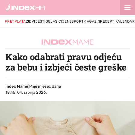
PRETPLATA
ZID
VIJESTI
OGLASI
CIJENE
SPORT
MAGAZIN
RECEPTI
KALENDAR
Kako odabrati pravu odjeću
za bebu i izbjeći česte greške
Index Mame
|
Prije mjesec dana
18:45, 04. srpnja 2026.