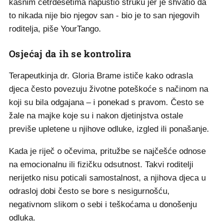
kasnim četrdesetima napustio struku jer je shvatio da
to nikada nije bio njegov san - bio je to san njegovih
roditelja, piše YourTango.
Osjećaj da ih se kontrolira
Terapeutkinja dr. Gloria Brame ističe kako odrasla
djeca često povezuju životne poteškoće s načinom na
koji su bila odgajana – i ponekad s pravom. Često se
žale na majke koje su i nakon djetinjstva ostale
previše upletene u njihove odluke, izgled ili ponašanje.
Kada je riječ o očevima, pritužbe se najčešće odnose
na emocionalnu ili fizičku odsutnost. Takvi roditelji
nerijetko nisu poticali samostalnost, a njihova djeca u
odrasloj dobi često se bore s nesigurnošću,
negativnom slikom o sebi i teškoćama u donošenju
odluka.