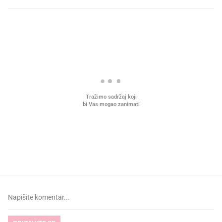
PROČITAJTE JOŠ
VIDEO
Liječnik otkrio kad je
Što povezuje Lexus i
najbolje vrijeme za skidanje
legendarnog Ponyja?
dioptrije