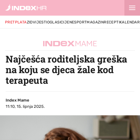
PRETPLATA
ZID
VIJESTI
OGLASI
CIJENE
SPORT
MAGAZIN
RECEPTI
KALENDAR
Najčešća roditeljska greška
na koju se djeca žale kod
terapeuta
Index Mame
11:10, 15. lipnja 2025.