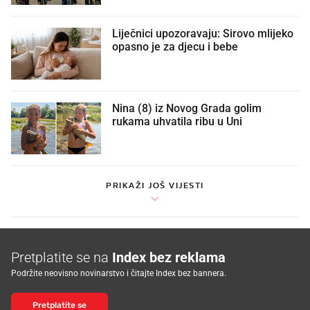
Liječnici upozoravaju: Sirovo mlijeko
opasno je za djecu i bebe
Nina (8) iz Novog Grada golim
rukama uhvatila ribu u Uni
PRIKAŽI JOŠ VIJESTI
Pretplatite se na
Index bez reklama
Podržite neovisno novinarstvo i čitajte Index bez bannera.
Pretplatite se