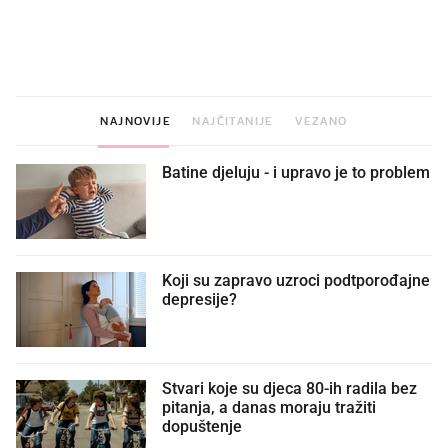
VIDEO
Liječnik otkrio kad je
Što povezuje Lexus i
najbolje vrijeme za skidanje
legendarnog Ponyja?
dioptrije
NAJNOVIJE
NAJČITANIJE
VEZANO
Batine djeluju - i upravo je to problem
Koji su zapravo uzroci podtporođajne
depresije?
Stvari koje su djeca 80-ih radila bez
pitanja, a danas moraju tražiti
dopuštenje