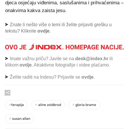
djeca osjećaju viđenima, saslušanima i prihvaćenima –
onakvima kakva zaista jesu.
Znate li nešto više o temi ili želite prijaviti grešku u
tekstu? Kliknite
ovdje
.
Imate važnu priču? Javite se na
desk@index.hr
ili
klikom
ovdje
. Atraktivne fotografije i videe plaćamo.
Želite raditi na Indexu? Prijavite se
ovdje
.
#
terapija
#
aline zoldbrod
#
gloria brame
#
susan allan