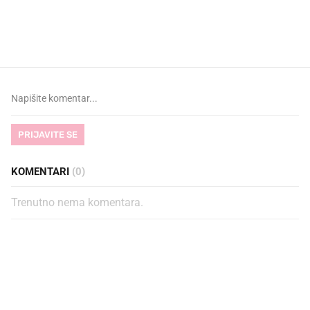
VIDEO
Liječnik otkrio kad je
Što povezuje Lexus i
najbolje vrijeme za skidanje
legendarnog Ponyja?
dioptrije
PRIJAVITE SE
KOMENTARI
(0)
Trenutno nema komentara.
PROČITAJTE JOŠ