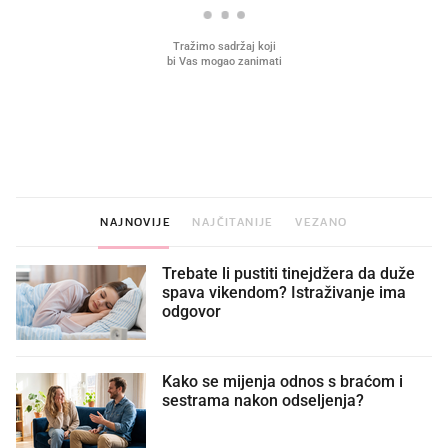
VIDEO
Liječnik otkrio kad je
Što povezuje Lexus i
najbolje vrijeme za skidanje
legendarnog Ponyja?
dioptrije
NAJNOVIJE
NAJČITANIJE
VEZANO
Trebate li pustiti tinejdžera da duže
spava vikendom? Istraživanje ima
odgovor
Kako se mijenja odnos s braćom i
sestrama nakon odseljenja?