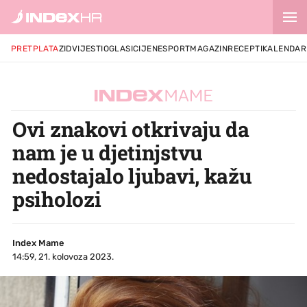
PRETPLATA
ZID
VIJESTI
OGLASI
CIJENE
SPORT
MAGAZIN
RECEPTI
KALENDAR
Ovi znakovi otkrivaju da
nam je u djetinjstvu
nedostajalo ljubavi, kažu
psiholozi
Index Mame
14:59, 21. kolovoza 2023.