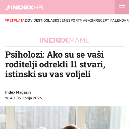
PRETPLATA
ZID
VIJESTI
OGLASI
CIJENE
SPORT
MAGAZIN
RECEPTI
KALENDAR
Psiholozi: Ako su se vaši
roditelji odrekli 11 stvari,
istinski su vas voljeli
Index Magazin
16:40, 05. lipnja 2026.