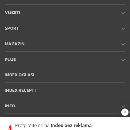
VIJESTI
SPORT
MAGAZIN
PLUS
INDEX OGLASI
INDEX RECEPTI
INFO
Oglašavanje
Zaposli se na Indexu
Kontakt
Impressum
Uvjeti
Pretplatite se na
Index bez reklama
korištenja
Postavke kolačića