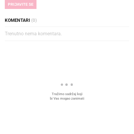
PRIJAVITE SE
KOMENTARI
(0)
Trenutno nema komentara.
PROČITAJTE JOŠ
Što povezuje Lexus i
Hrana bez koje ne idem
legendarnog Ponyja?
plažu sada je na akciji u
Kauflandu