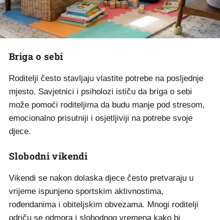
Briga o sebi
Roditelji često stavljaju vlastite potrebe na posljednje
mjesto. Savjetnici i psiholozi ističu da briga o sebi
može pomoći roditeljima da budu manje pod stresom,
emocionalno prisutniji i osjetljiviji na potrebe svoje
djece.
Slobodni vikendi
Vikendi se nakon dolaska djece često pretvaraju u
vrijeme ispunjeno sportskim aktivnostima,
rođendanima i obiteljskim obvezama. Mnogi roditelji
odriču se odmora i slobodnog vremena kako bi