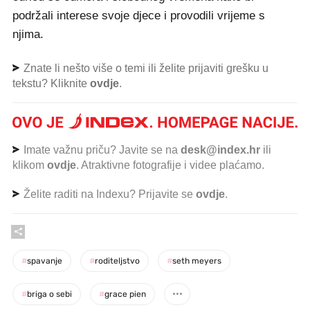
podržali interese svoje djece i provodili vrijeme s
njima.
Znate li nešto više o temi ili želite prijaviti grešku u
tekstu? Kliknite
ovdje
.
Imate važnu priču? Javite se na
desk@index.hr
ili
klikom
ovdje
. Atraktivne fotografije i videe plaćamo.
Želite raditi na Indexu? Prijavite se
ovdje
.
#
spavanje
#
roditeljstvo
#
seth meyers
#
briga o sebi
#
grace pien