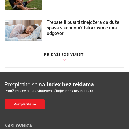
Trebate li pustiti tinejdžera da duže
spava vikendom? Istraživanje ima
odgovor
PRIKAŽI JOŠ VIJESTI
Pretplatite se na
Index bez reklama
Podržite neovisno novinarstvo i čitajte Index bez bannera.
Pretplatite se
NASLOVNICA