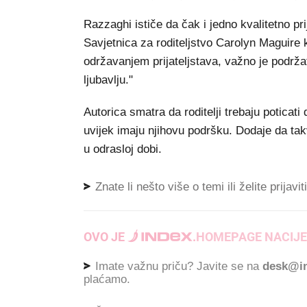
Razzaghi ističe da čak i jedno kvalitetno pri
Savjetnica za roditeljstvo Carolyn Maguire 
održavanjem prijateljstava, važno je podrž
ljubavlju."
Autorica smatra da roditelji trebaju poticat
uvijek imaju njihovu podršku. Dodaje da tak
u odrasloj dobi.
Znate li nešto više o temi ili želite prijavi
OVO JE
.
HOMEPAGE NACIJE
Imate važnu priču? Javite se na
desk@in
plaćamo.