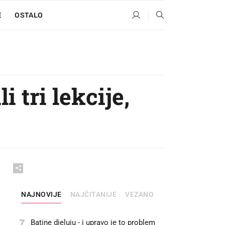
E
OSTALO
i tri lekcije,
NAJNOVIJE
NAJČITANIJE
VEZANO
7
Batine djeluju - i upravo je to problem