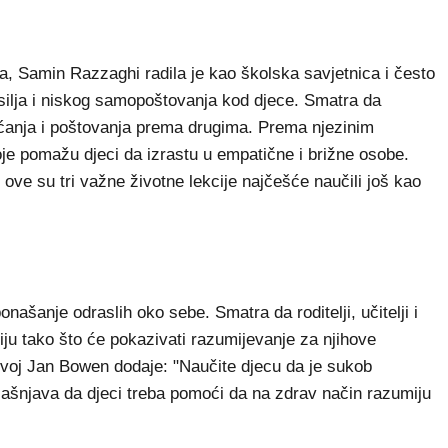
a, Samin Razzaghi radila je kao školska savjetnica i često
silja i niskog samopoštovanja kod djece. Smatra da
jećanja i poštovanja prema drugima. Prema njezinim
koje pomažu djeci da izrastu u empatične i brižne osobe.
je ove su tri važne životne lekcije najčešće naučili još kao
"
našanje odraslih oko sebe. Smatra da roditelji, učitelji i
iju tako što će pokazivati razumijevanje za njihove
azvoj Jan Bowen dodaje: "Naučite djecu da je sukob
jašnjava da djeci treba pomoći da na zdrav način razumiju