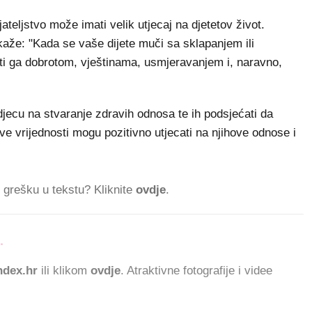
jateljstvo može imati velik utjecaj na djetetov život.
kaže: "Kada se vaše dijete muči sa sklapanjem ili
ati ga dobrotom, vještinama, usmjeravanjem i, naravno,
i djecu na stvaranje zdravih odnosa te ih podsjećati da
ve vrijednosti mogu pozitivno utjecati na njihove odnose i
ti grešku u tekstu? Kliknite
ovdje
.
.
21.167 ČI
dex.hr
ili klikom
ovdje
. Atraktivne fotografije i videe