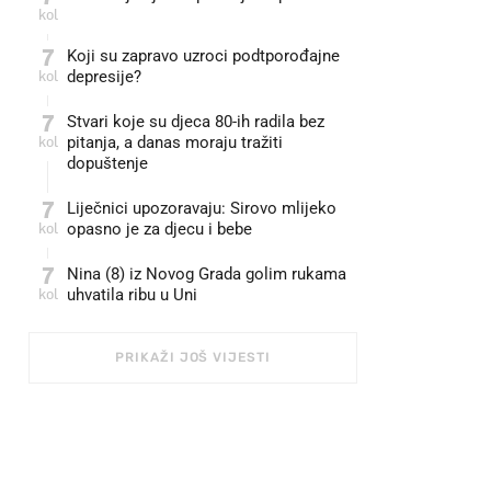
kol
7
Koji su zapravo uzroci podtporođajne
kol
depresije?
7
Stvari koje su djeca 80-ih radila bez
kol
pitanja, a danas moraju tražiti
dopuštenje
7
Liječnici upozoravaju: Sirovo mlijeko
kol
opasno je za djecu i bebe
7
Nina (8) iz Novog Grada golim rukama
kol
uhvatila ribu u Uni
PRIKAŽI JOŠ VIJESTI