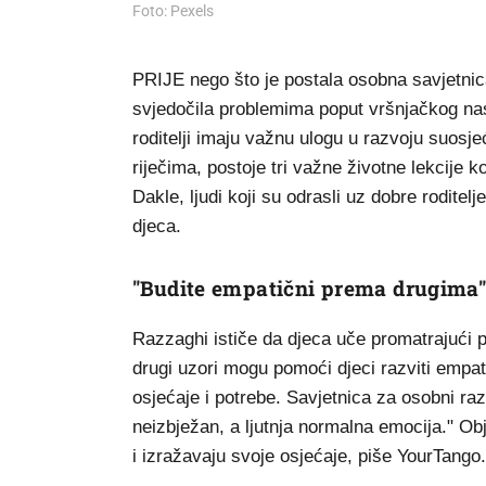
Foto: Pexels
PRIJE nego što je postala osobna savjetnic
svjedočila problemima poput vršnjačkog na
roditelji imaju važnu ulogu u razvoju suos
riječima, postoje tri važne životne lekcije 
Dakle, ljudi koji su odrasli uz dobre roditel
djeca.
"Budite empatični prema drugima
Razzaghi ističe da djeca uče promatrajući po
drugi uzori mogu pomoći djeci razviti empat
osjećaje i potrebe. Savjetnica za osobni r
neizbježan, a ljutnja normalna emocija." Ob
i izražavaju svoje osjećaje, piše YourTango.