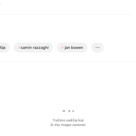
.
ija
#
samin razzaghi
#
jan bowen
Tražimo sadržaj koji
bi Vas mogao zanimati