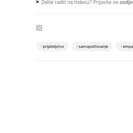
Želite raditi na Indexu? Prijavite se
ovdje
#
prijateljstvo
#
samopoštovanje
#
empat