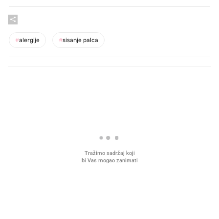
#
alergije
#
sisanje palca
PROČITAJTE JOŠ
VIDEO
Liječnik otkrio kad je
Što povezuje Lexus i
najbolje vrijeme za skidanje
legendarnog Ponyja?
dioptrije