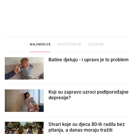
VIDEO
Liječnik otkrio kad je
Što povezuje Lexus i
najbolje vrijeme za skidanje
legendarnog Ponyja?
dioptrije
NAJNOVIJE
NAJČITANIJE
VEZANO
Batine djeluju - i upravo je to problem
Koji su zapravo uzroci podtporođajne
depresije?
Stvari koje su djeca 80-ih radila bez
pitanja, a danas moraju tražiti