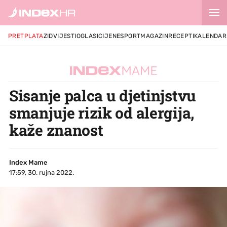
PRETPLATA
ZID
VIJESTI
OGLASI
CIJENE
SPORT
MAGAZIN
RECEPTI
KALENDAR
Sisanje palca u djetinjstvu
smanjuje rizik od alergija,
kaže znanost
Index Mame
17:59, 30. rujna 2022.