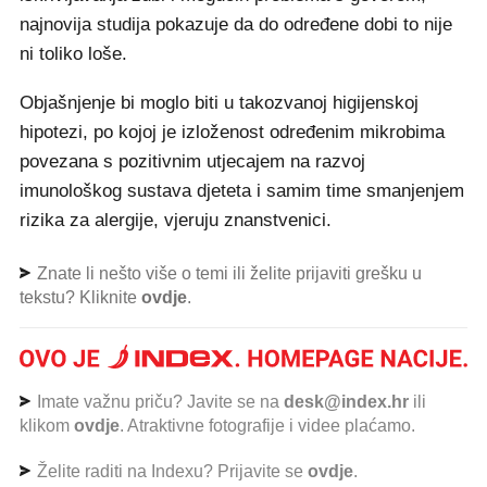
najnovija studija pokazuje da do određene dobi to nije
ni toliko loše.
Objašnjenje bi moglo biti u takozvanoj higijenskoj
hipotezi, po kojoj je izloženost određenim mikrobima
povezana s pozitivnim utjecajem na razvoj
imunološkog sustava djeteta i samim time smanjenjem
rizika za alergije, vjeruju znanstvenici.
Znate li nešto više o temi ili želite prijaviti grešku u
tekstu? Kliknite
ovdje
.
Imate važnu priču? Javite se na
desk@index.hr
ili
klikom
ovdje
. Atraktivne fotografije i videe plaćamo.
Želite raditi na Indexu? Prijavite se
ovdje
.