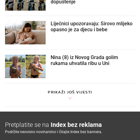
dopuštenje
Liječnici upozoravaju: Sirovo mlijeko
opasno je za djecu i bebe
Nina (8) iz Novog Grada golim
rukama uhvatila ribu u Uni
PRIKAŽI JOŠ VIJESTI
Pretplatite se na
Index bez reklama
Podržite neovisno novinarstvo i čitajte Index bez bannera.