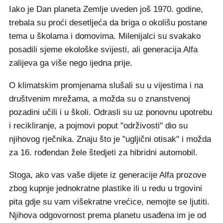
Iako je Dan planeta Zemlje uveden još 1970. godine,
trebala su proći desetljeća da briga o okolišu postane
tema u školama i domovima. Milenijalci su svakako
posadili sjeme ekološke svijesti, ali generacija Alfa
zalijeva ga više nego ijedna prije.
O klimatskim promjenama slušali su u vijestima i na
društvenim mrežama, a možda su o znanstvenoj
pozadini učili i u školi. Odrasli su uz ponovnu upotrebu
i recikliranje, a pojmovi poput "održivosti" dio su
njihovog rječnika. Znaju što je "ugljični otisak" i možda
za 16. rođendan žele štedjeti za hibridni automobil.
Stoga, ako vas vaše dijete iz generacije Alfa prozove
zbog kupnje jednokratne plastike ili u redu u trgovini
pita gdje su vam višekratne vrećice, nemojte se ljutiti.
Njihova odgovornost prema planetu usađena im je od