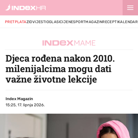
PRETPLATA
ZID
VIJESTI
OGLASI
CIJENE
SPORT
MAGAZIN
RECEPTI
KALENDAR
Djeca rođena nakon 2010.
milenijalcima mogu dati
važne životne lekcije
Index Magazin
15:25, 17. lipnja 2026.