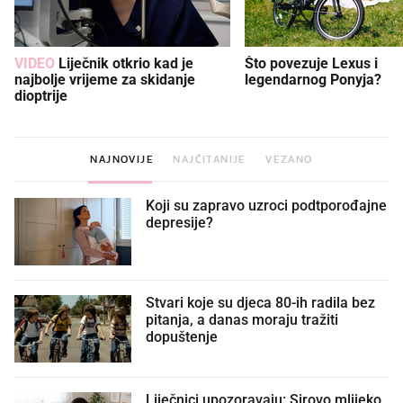
VIDEO
Liječnik otkrio kad je
Što povezuje Lexus i
najbolje vrijeme za skidanje
legendarnog Ponyja?
dioptrije
NAJNOVIJE
NAJČITANIJE
VEZANO
Koji su zapravo uzroci podtporođajne
depresije?
Stvari koje su djeca 80-ih radila bez
pitanja, a danas moraju tražiti
dopuštenje
Liječnici upozoravaju: Sirovo mlijeko