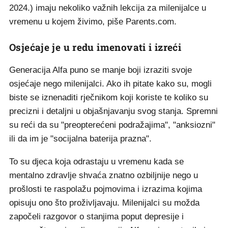
2024.) imaju nekoliko važnih lekcija za milenijalce u
vremenu u kojem živimo, piše Parents.com.
Osjećaje je u redu imenovati i izreći
Generacija Alfa puno se manje boji izraziti svoje
osjećaje nego milenijalci. Ako ih pitate kako su, mogli
biste se iznenaditi rječnikom koji koriste te koliko su
precizni i detaljni u objašnjavanju svog stanja. Spremni
su reći da su "preopterećeni podražajima", "anksiozni"
ili da im je "socijalna baterija prazna".
To su djeca koja odrastaju u vremenu kada se
mentalno zdravlje shvaća znatno ozbiljnije nego u
prošlosti te raspolažu pojmovima i izrazima kojima
opisuju ono što proživljavaju. Milenijalci su možda
započeli razgovor o stanjima poput depresije i