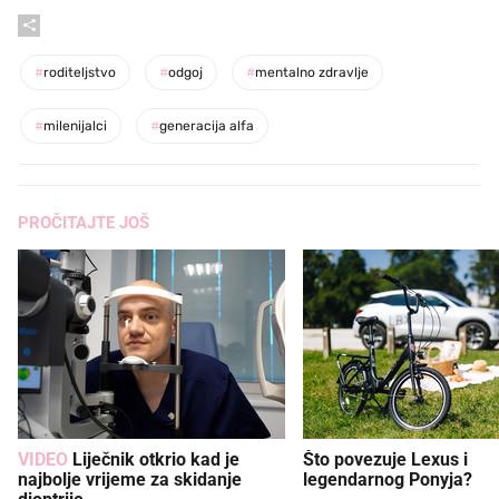
#
roditeljstvo
#
odgoj
#
mentalno zdravlje
#
milenijalci
#
generacija alfa
PROČITAJTE JOŠ
VIDEO
Liječnik otkrio kad je
Što povezuje Lexus i
najbolje vrijeme za skidanje
legendarnog Ponyja?