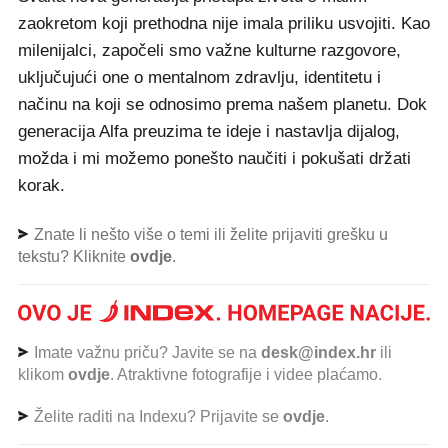
zaokretom koji prethodna nije imala priliku usvojiti. Kao
milenijalci, započeli smo važne kulturne razgovore,
uključujući one o mentalnom zdravlju, identitetu i
načinu na koji se odnosimo prema našem planetu. Dok
generacija Alfa preuzima te ideje i nastavlja dijalog,
možda i mi možemo ponešto naučiti i pokušati držati
korak.
Znate li nešto više o temi ili želite prijaviti grešku u
tekstu? Kliknite
ovdje
.
Imate važnu priču? Javite se na
desk@index.hr
ili
klikom
ovdje
. Atraktivne fotografije i videe plaćamo.
Želite raditi na Indexu? Prijavite se
ovdje
.