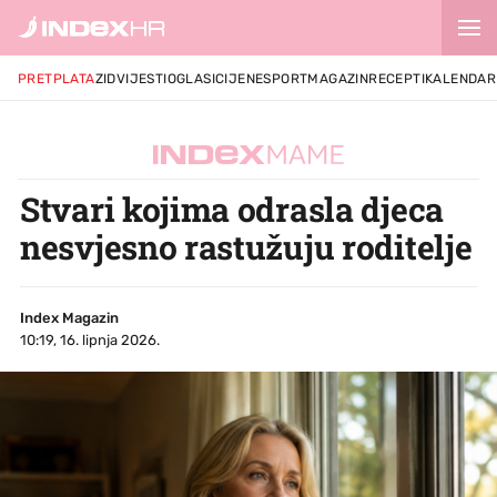
PRETPLATA
ZID
VIJESTI
OGLASI
CIJENE
SPORT
MAGAZIN
RECEPTI
KALENDAR
Stvari kojima odrasla djeca
nesvjesno rastužuju roditelje
Index Magazin
10:19, 16. lipnja 2026.