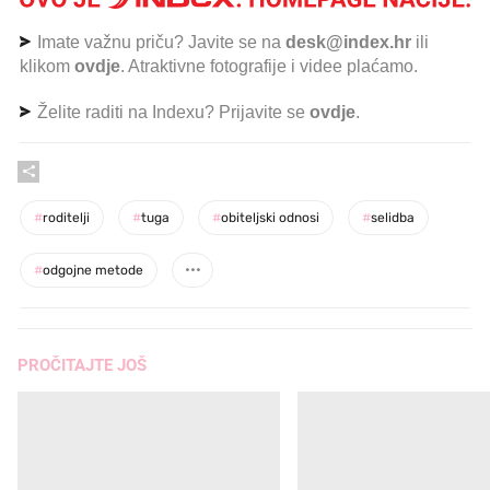
Imate važnu priču? Javite se na
desk@index.hr
ili
klikom
ovdje
. Atraktivne fotografije i videe plaćamo.
Želite raditi na Indexu? Prijavite se
ovdje
.
#
roditelji
#
tuga
#
obiteljski odnosi
#
selidba
#
odgojne metode
PROČITAJTE JOŠ