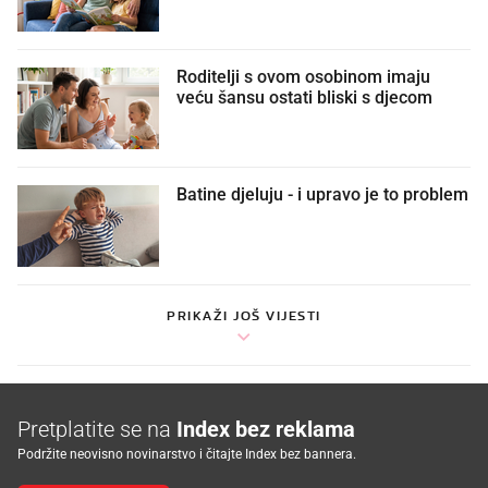
Roditelji s ovom osobinom imaju
veću šansu ostati bliski s djecom
Batine djeluju - i upravo je to problem
PRIKAŽI JOŠ VIJESTI
Pretplatite se na
Index bez reklama
Podržite neovisno novinarstvo i čitajte Index bez bannera.