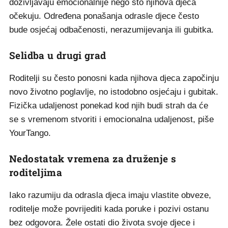
doživljavaju emocionalnije nego što njihova djeca
očekuju. Određena ponašanja odrasle djece često
bude osjećaj odbačenosti, nerazumijevanja ili gubitka.
Selidba u drugi grad
Roditelji su često ponosni kada njihova djeca započinju
novo životno poglavlje, no istodobno osjećaju i gubitak.
Fizička udaljenost ponekad kod njih budi strah da će
se s vremenom stvoriti i emocionalna udaljenost, piše
YourTango.
Nedostatak vremena za druženje s
roditeljima
Iako razumiju da odrasla djeca imaju vlastite obveze,
roditelje može povrijediti kada poruke i pozivi ostanu
bez odgovora. Žele ostati dio života svoje djece i