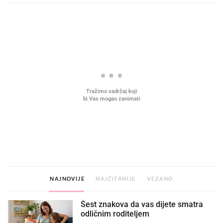
PROČITAJTE JOŠ
VIDEO
Liječnik otkrio kad je
Što povezuje Lexus i
najbolje vrijeme za skidanje
legendarnog Ponyja?
dioptrije
NAJNOVIJE
NAJČITANIJE
VEZANO
Šest znakova da vas dijete smatra
odličnim roditeljem