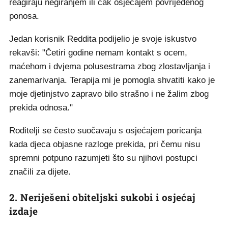
reagiraju negiranjem ili čak osjećajem povrijeđenog
ponosa.
Jedan korisnik Reddita podijelio je svoje iskustvo
rekavši: "Četiri godine nemam kontakt s ocem,
maćehom i dvjema polusestrama zbog zlostavljanja i
zanemarivanja. Terapija mi je pomogla shvatiti kako je
moje djetinjstvo zapravo bilo strašno i ne žalim zbog
prekida odnosa."
Roditelji se često suočavaju s osjećajem poricanja
kada djeca objasne razloge prekida, pri čemu nisu
spremni potpuno razumjeti što su njihovi postupci
značili za dijete.
2. Neriješeni obiteljski sukobi i osjećaj
izdaje