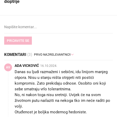
dioptrije
PRIJAVITE SE
KOMENTARI
(3)
ADA VICKOVIĆ
16.10.2024.
AV
Danas su ljudi razmaženi i sebični, idu linijom manjeg
otpora. Nisu u stanju ništa otrpjeti niti postići
kompromis. Zato prekidaju odnose. Osobito oni koji
sebe smatraju vrlo tolerantnima.
No, ni nakon toga nisu sretniji. Uvijek će na svom
životnom putu nailaziti na nekoga tko im neće raditi po
volji.
Otuđenost je boljka modernog hedoniste.