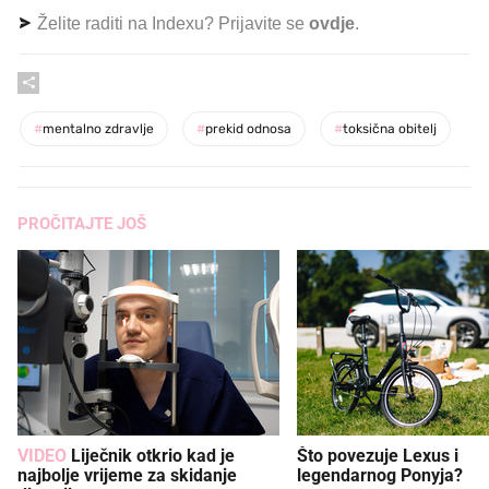
Želite raditi na Indexu? Prijavite se
ovdje
.
#
mentalno zdravlje
#
prekid odnosa
#
toksična obitelj
PROČITAJTE JOŠ
VIDEO
Liječnik otkrio kad je
Što povezuje Lexus i
najbolje vrijeme za skidanje
legendarnog Ponyja?