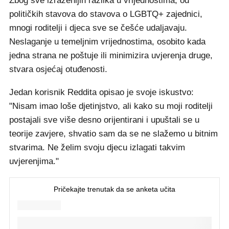
Zbog sve izraženijih razlika u vrijednostima, od
političkih stavova do stavova o LGBTQ+ zajednici,
mnogi roditelji i djeca sve se češće udaljavaju.
Neslaganje u temeljnim vrijednostima, osobito kada
jedna strana ne poštuje ili minimizira uvjerenja druge,
stvara osjećaj otuđenosti.
Jedan korisnik Reddita opisao je svoje iskustvo:
"Nisam imao loše djetinjstvo, ali kako su moji roditelji
postajali sve više desno orijentirani i upuštali se u
teorije zavjere, shvatio sam da se ne slažemo u bitnim
stvarima. Ne želim svoju djecu izlagati takvim
uvjerenjima."