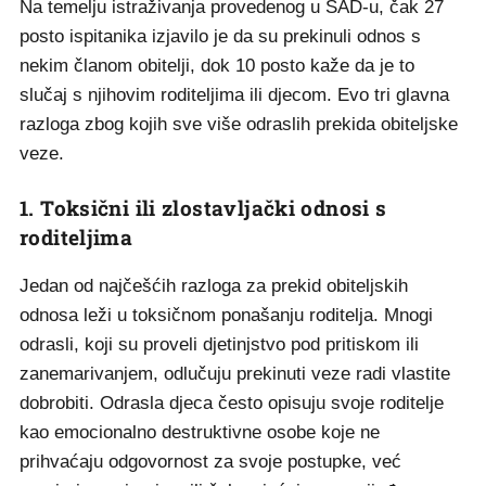
Na temelju istraživanja provedenog u SAD-u, čak 27
posto ispitanika izjavilo je da su prekinuli odnos s
nekim članom obitelji, dok 10 posto kaže da je to
slučaj s njihovim roditeljima ili djecom. Evo tri glavna
razloga zbog kojih sve više odraslih prekida obiteljske
veze.
1. Toksični ili zlostavljački odnosi s
roditeljima
Jedan od najčešćih razloga za prekid obiteljskih
odnosa leži u toksičnom ponašanju roditelja. Mnogi
odrasli, koji su proveli djetinjstvo pod pritiskom ili
zanemarivanjem, odlučuju prekinuti veze radi vlastite
dobrobiti. Odrasla djeca često opisuju svoje roditelje
kao emocionalno destruktivne osobe koje ne
prihvaćaju odgovornost za svoje postupke, već