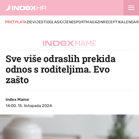
PRETPLATA
ZID
VIJESTI
OGLASI
CIJENE
SPORT
MAGAZIN
RECEPTI
KALENDAR
Sve više odraslih prekida
odnos s roditeljima. Evo
zašto
Index Mame
14:00, 15. listopada 2024.