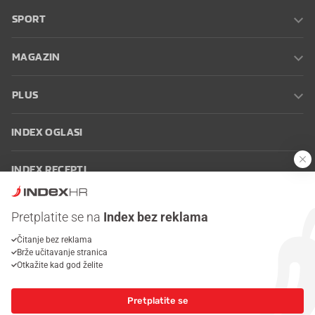
SPORT
MAGAZIN
PLUS
INDEX OGLASI
INDEX RECEPTI
INFO
Pretplatite se na
Index bez reklama
Čitanje bez reklama
Oglašavanje
Zaposli se na Indexu
Kontakt
Impressum
Uvjeti
Brže učitavanje stranica
korištenja
Postavke kolačića
Otkažite kad god želite
Pretplatite se