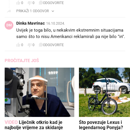
0
0
ODGOVORITE
PRIKAŽI 1 ODGOVOR
Dinka Mavrinac
16.10.2024.
DM
Uvijek je toga bilo, u nekakvim ekstremnim situacijama
samo što to nisu Amerikanci reklamirali pa nije bilo "in".
0
0
ODGOVORITE
PROČITAJTE JOŠ
VIDEO
Liječnik otkrio kad je
Što povezuje Lexus i
najbolje vrijeme za skidanje
legendarnog Ponyja?