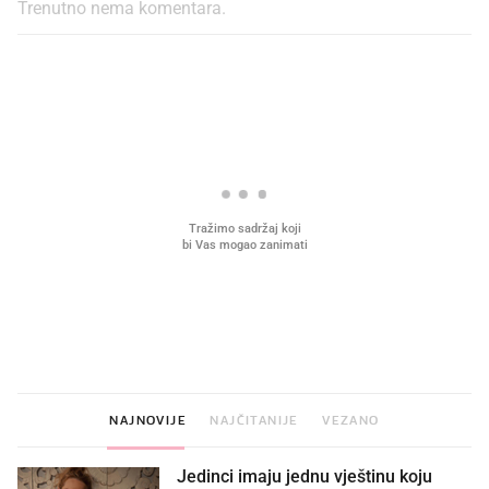
Trenutno nema komentara.
PROČITAJTE JOŠ
VIDEO
Liječnik otkrio kad je
Što povezuje Lexus i
najbolje vrijeme za skidanje
legendarnog Ponyja?
dioptrije
NAJNOVIJE
NAJČITANIJE
VEZANO
Jedinci imaju jednu vještinu koju