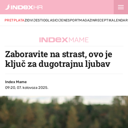
PRETPLATA
ZID
VIJESTI
OGLASI
CIJENE
SPORT
MAGAZIN
RECEPTI
KALENDAR
Zaboravite na strast, ovo je
ključ za dugotrajnu ljubav
Index Mame
09:20, 07. kolovoza 2025.