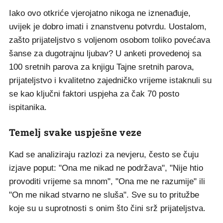
Iako ovo otkriće vjerojatno nikoga ne iznenađuje,
uvijek je dobro imati i znanstvenu potvrdu. Uostalom,
zašto prijateljstvo s voljenom osobom toliko povećava
šanse za dugotrajnu ljubav? U anketi provedenoj sa
100 sretnih parova za knjigu Tajne sretnih parova,
prijateljstvo i kvalitetno zajedničko vrijeme istaknuli su
se kao ključni faktori uspjeha za čak 70 posto
ispitanika.
Temelj svake uspješne veze
Kad se analiziraju razlozi za nevjeru, često se čuju
izjave poput: "Ona me nikad ne podržava", "Nije htio
provoditi vrijeme sa mnom", "Ona me ne razumije" ili
"On me nikad stvarno ne sluša". Sve su to pritužbe
koje su u suprotnosti s onim što čini srž prijateljstva.