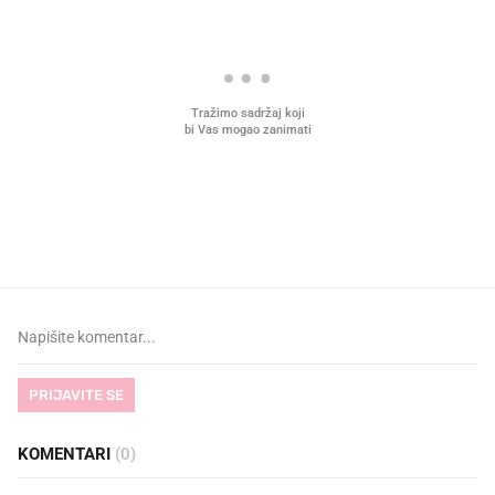
VIDEO
Liječnik otkrio kad je
Što povezuje Lexus i
najbolje vrijeme za skidanje
legendarnog Ponyja?
dioptrije
PRIJAVITE SE
KOMENTARI
(0)