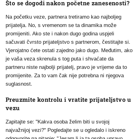
Što se dogodi nakon početne zanesenosti?
Na početku veze, partnera tretiramo kao najboljeg
prijatelja. No, s vremenom se ta dinamika može
promijeniti. Ako ste i nakon dugo godina uspjeli
sačuvati čvrsto prijateljstvo s partnerom, čestitajte si.
Vjerojatno ćete ostati zajedno jako dugo. Međutim, ako
je vaša veza skrenula s tog puta i shvaćate da
partneru niste najbolji prijatelj, pravo je vrijeme da to
promijenite. Za to vam čak nije potrebna ni njegova
suglasnost.
Preuzmite kontrolu i vratite prijateljstvo u
vezu
Zapitajte se: "Kakva osoba želim biti u svojoj
najvažnijoj vezi?" Pogledajte se u ogledalo i iskreno
odgovorite na pitanje: "Jesam li ja ta osoba upravo