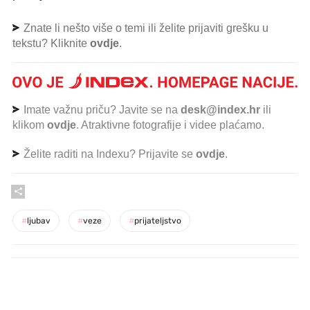
Znate li nešto više o temi ili želite prijaviti grešku u
tekstu? Kliknite
ovdje
.
Imate važnu priču? Javite se na
desk@index.hr
ili
klikom
ovdje
. Atraktivne fotografije i videe plaćamo.
Želite raditi na Indexu? Prijavite se
ovdje
.
#
ljubav
#
veze
#
prijateljstvo
PROČITAJTE JOŠ