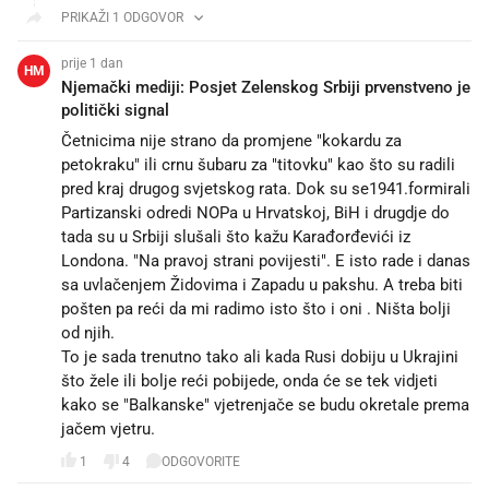
PRIKAŽI 1 ODGOVOR
prije 1 dan
HM
Njemački mediji: Posjet Zelenskog Srbiji prvenstveno je
politički signal
Četnicima nije strano da promjene "kokardu za
petokraku" ili crnu šubaru za "titovku" kao što su radili
pred kraj drugog svjetskog rata. Dok su se1941.formirali
Partizanski odredi NOPa u Hrvatskoj, BiH i drugdje do
tada su u Srbiji slušali što kažu Karađorđevići iz
Londona. "Na pravoj strani povijesti". E isto rade i danas
sa uvlačenjem Židovima i Zapadu u pakshu. A treba biti
pošten pa reći da mi radimo isto što i oni . Ništa bolji
od njih.
To je sada trenutno tako ali kada Rusi dobiju u Ukrajini
što žele ili bolje reći pobijede, onda će se tek vidjeti
kako se "Balkanske" vjetrenjače se budu okretale prema
jačem vjetru.
1
4
ODGOVORITE