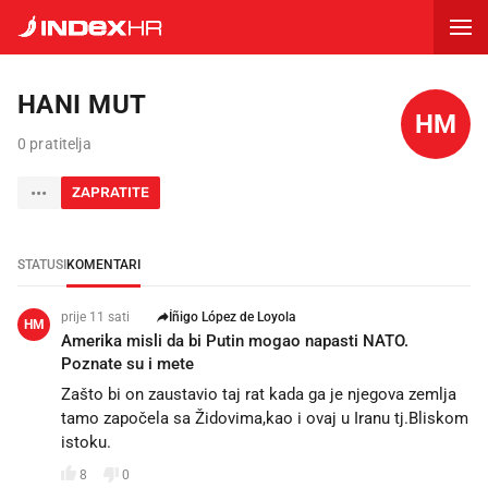
HANI MUT
HM
0 pratitelja
ZAPRATITE
STATUSI
KOMENTARI
prije 11 sati
Íñigo López de Loyola
HM
Amerika misli da bi Putin mogao napasti NATO.
Poznate su i mete
Zašto bi on zaustavio taj rat kada ga je njegova zemlja
tamo započela sa Židovima,kao i ovaj u Iranu tj.Bliskom
istoku.
8
0