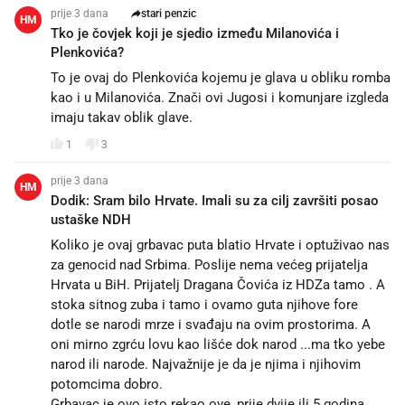
prije 3 dana
stari penzic
HM
Tko je čovjek koji je sjedio između Milanovića i
Plenkovića?
To je ovaj do Plenkovića kojemu je glava u obliku romba
kao i u Milanovića. Znači ovi Jugosi i komunjare izgleda
imaju takav oblik glave.
1
3
prije 3 dana
HM
Dodik: Sram bilo Hrvate. Imali su za cilj završiti posao
ustaške NDH
Koliko je ovaj grbavac puta blatio Hrvate i optuživao nas
za genocid nad Srbima. Poslije nema većeg prijatelja
Hrvata u BiH. Prijatelj Dragana Čovića iz HDZa tamo . A
stoka sitnog zuba i tamo i ovamo guta njihove fore
dotle se narodi mrze i svađaju na ovim prostorima. A
oni mirno zgrću lovu kao lišće dok narod ...ma tko yebe
narod ili narode. Najvažnije je da je njima i njihovim
potomcima dobro.
Grbavac je ovo isto rekao ove, prije dvije ili 5 godina.