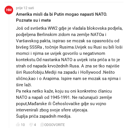
prije 12 sati
HM
Amerika misli da bi Putin mogao napasti NATO.
Poznate su i mete
Još od svršetka WW2 gdje je vladala blokovska podjela,
podjeljena Berlinskim zidom na zemlje NATOa i
Varšavskog pakta, ispirao se mozak sa opasnošću od
bivšeg SSSRa , točnije Rusima.Uvijek su Rusi su bili loši
momci i njima se uvijek govorilo u negativnom
kontekstu.Od nastanka NATO a uvijek ista priča a to je
strah od napada krvožednih Rusa. A zna se tko najviše
širi Rusofobiju.Mediji na zapadu i Hollywood .Nešto
slično,kao i o Arapima. Ispire nam se mozak sa njima i
šire laži.
Pa neka netko kaže, koju su oni konkretno ćlanicu
NATO a napali od 1945-1991. Ne računajući zemlje
poput,Mađarske ili Čehoslovačke gdje su vojno
intervenirali zbog svoje sfere utjecaja.
Šuplja priča zapadnih medija.
10
4
ODGOVORITE