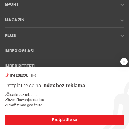
SPORT
MAGAZIN
PLUS
INDEX OGLASI
INDEX RECEPTI
INFO
Pretplatite se na
Index bez reklama
Čitanje bez reklama
Oglašavanje
Zaposli se na Indexu
Kontakt
Impressum
Uvjeti
Brže učitavanje stranica
korištenja
Postavke kolačića
Otkažite kad god želite
Pretplatite se
© 2026 Index