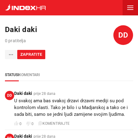
Daki daki
DD
0 pratitelja
ZAPRATITE
STATUSI
KOMENTARI
Daki daki
prije 28 dana
DD
U svakoj ama bas svakoj drzavi drzavni mediji su pod
kontrolom vlasti. Tako je bilo i u Madjarskoj a tako ce i
sada biti, samo se jedni ljudi zamijene svojim ljudima.
KOMENTIRAJTE
0
0
Daki daki
prije 28 dana