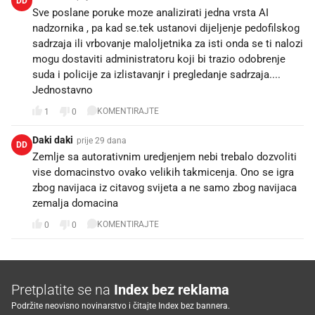
DD
Sve poslane poruke moze analizirati jedna vrsta AI
nadzornika , pa kad se.tek ustanovi dijeljenje pedofilskog
sadrzaja ili vrbovanje maloljetnika za isti onda se ti nalozi
mogu dostaviti administratoru koji bi trazio odobrenje
suda i policije za izlistavanjr i pregledanje sadrzaja....
Jednostavno
KOMENTIRAJTE
1
0
Daki daki
prije 29 dana
DD
Zemlje sa autorativnim uredjenjem nebi trebalo dozvoliti
vise domacinstvo ovako velikih takmicenja. Ono se igra
zbog navijaca iz citavog svijeta a ne samo zbog navijaca
zemalja domacina
KOMENTIRAJTE
0
0
Pretplatite se na
Index bez reklama
Podržite neovisno novinarstvo i čitajte Index bez bannera.