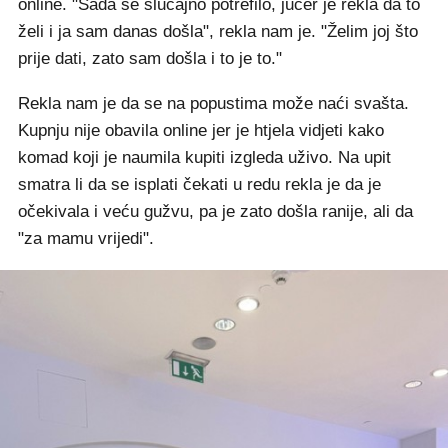
online. "Sada se slučajno potrefilo, jučer je rekla da to
želi i ja sam danas došla", rekla nam je. "Želim joj što
prije dati, zato sam došla i to je to."
Rekla nam je da se na popustima može naći svašta.
Kupnju nije obavila online jer je htjela vidjeti kako
komad koji je naumila kupiti izgleda uživo. Na upit
smatra li da se isplati čekati u redu rekla je da je
očekivala i veću gužvu, pa je zato došla ranije, ali da
"za mamu vrijedi".