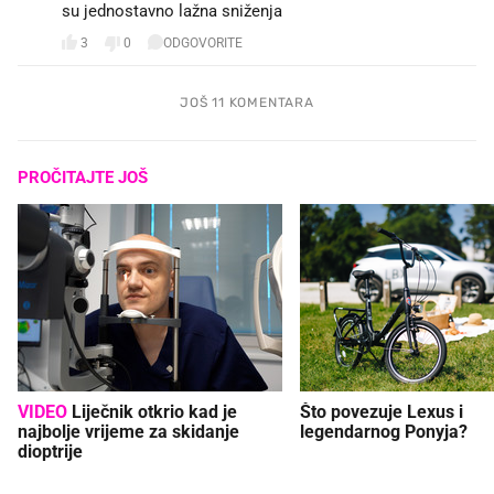
su jednostavno lažna sniženja
3
0
ODGOVORITE
JOŠ 11 KOMENTARA
PROČITAJTE JOŠ
VIDEO
Liječnik otkrio kad je
Što povezuje Lexus i
najbolje vrijeme za skidanje
legendarnog Ponyja?
dioptrije