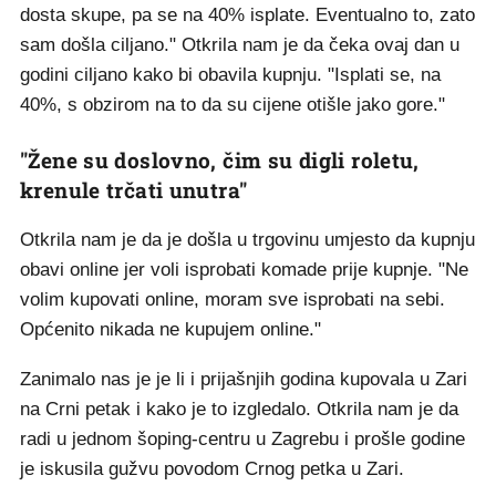
dosta skupe, pa se na 40% isplate. Eventualno to, zato
sam došla ciljano." Otkrila nam je da čeka ovaj dan u
godini ciljano kako bi obavila kupnju. "Isplati se, na
40%, s obzirom na to da su cijene otišle jako gore."
"Žene su doslovno, čim su digli roletu,
krenule trčati unutra"
Otkrila nam je da je došla u trgovinu umjesto da kupnju
obavi online jer voli isprobati komade prije kupnje. "Ne
volim kupovati online, moram sve isprobati na sebi.
Općenito nikada ne kupujem online."
Zanimalo nas je je li i prijašnjih godina kupovala u Zari
na Crni petak i kako je to izgledalo. Otkrila nam je da
radi u jednom šoping-centru u Zagrebu i prošle godine
je iskusila gužvu povodom Crnog petka u Zari.