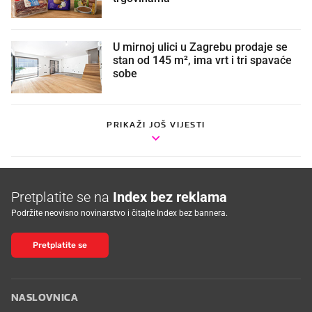
U mirnoj ulici u Zagrebu prodaje se
stan od 145 m², ima vrt i tri spavaće
sobe
PRIKAŽI JOŠ VIJESTI
Pretplatite se na
Index bez reklama
Podržite neovisno novinarstvo i čitajte Index bez bannera.
Pretplatite se
NASLOVNICA