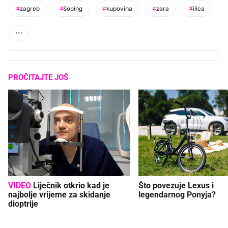
#
zagreb
#
šoping
#
kupovina
#
zara
#
ilica
PROČITAJTE JOŠ
VIDEO
Liječnik otkrio kad je
Što povezuje Lexus i
najbolje vrijeme za skidanje
legendarnog Ponyja?
dioptrije