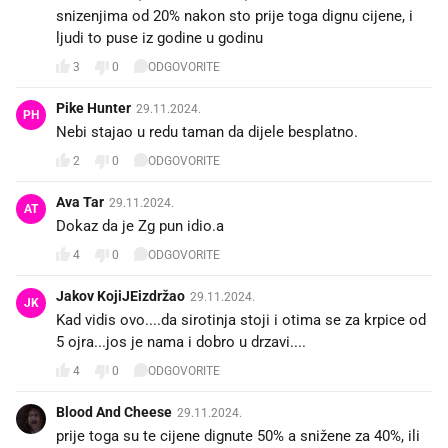
snizenjima od 20% nakon sto prije toga dignu cijene, i
ljudi to puse iz godine u godinu
3
0
ODGOVORITE
Pike Hunter
29.11.2024.
PH
Nebi stajao u redu taman da dijele besplatno.
2
0
ODGOVORITE
Ava Tar
29.11.2024.
AT
Dokaz da je Zg pun idio.a😂
4
0
ODGOVORITE
Jakov KojiJEizdržao
29.11.2024.
JK
Kad vidis ovo....da sirotinja stoji i otima se za krpice od
5 ojra...jos je nama i dobro u drzavi....
4
0
ODGOVORITE
Blood And Cheese
29.11.2024.
prije toga su te cijene dignute 50% a snižene za 40%, ili