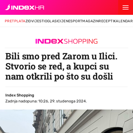
PRETPLATA
ZID
VIJESTI
OGLASI
CIJENE
SPORT
MAGAZIN
RECEPTI
KALENDAR
Bili smo pred Zarom u Ilici.
Stvorio se red, a kupci su
nam otkrili po što su došli
Index Shopping
Zadnja nadopuna: 10:26, 29. studenoga 2024.