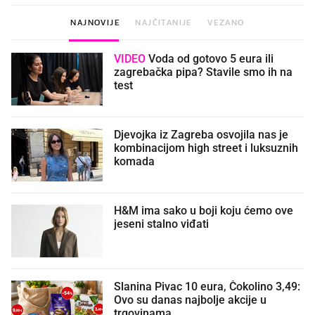
NAJNOVIJE
NAJČITANIJE
VEZANO
VIDEO
Voda od gotovo 5 eura ili
zagrebačka pipa? Stavile smo ih na
test
Djevojka iz Zagreba osvojila nas je
kombinacijom high street i luksuznih
komada
H&M ima sako u boji koju ćemo ove
jeseni stalno viđati
Slanina Pivac 10 eura, Čokolino 3,49:
Ovo su danas najbolje akcije u
trgovinama