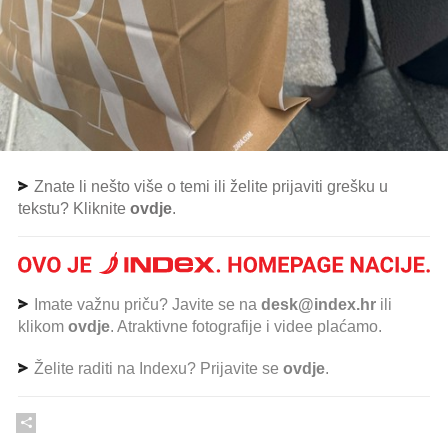
Znate li nešto više o temi ili želite prijaviti grešku u
tekstu? Kliknite
ovdje
.
Imate važnu priču? Javite se na
desk@index.hr
ili
klikom
ovdje
. Atraktivne fotografije i videe plaćamo.
Želite raditi na Indexu? Prijavite se
ovdje
.