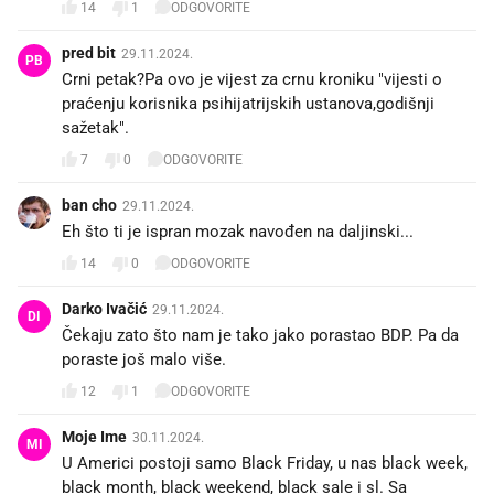
14
1
ODGOVORITE
pred bit
29.11.2024.
PB
Crni petak?Pa ovo je vijest za crnu kroniku "vijesti o
praćenju korisnika psihijatrijskih ustanova,godišnji
sažetak".
7
0
ODGOVORITE
ban cho
29.11.2024.
Eh što ti je ispran mozak navođen na daljinski...
14
0
ODGOVORITE
Darko Ivačić
29.11.2024.
DI
Čekaju zato što nam je tako jako porastao BDP. Pa da
poraste još malo više.
12
1
ODGOVORITE
Moje Ime
30.11.2024.
MI
U Americi postoji samo Black Friday, u nas black week,
black month, black weekend, black sale i sl. Sa