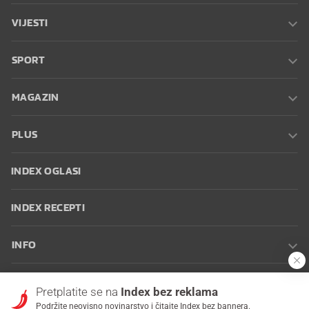
VIJESTI
SPORT
MAGAZIN
PLUS
INDEX OGLASI
INDEX RECEPTI
INFO
Oglašavanje
Zaposli se na Indexu
Kontakt
Impressum
Uvjeti
Pretplatite se na
Index bez reklama
korištenja
Postavke kolačića
Podržite neovisno novinarstvo i čitajte Index bez bannera.