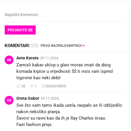
PRIJAVITE SE
KOMENTARI
(23)
Ante Karate
29.11.2024.
AK
Zamisli kakav sklop u glavi moras imati da zbog
komada krpice u vrijednosti 5$ ti visis vani ispred
trgovine kao neki debil
30
1
ODGOVORITE
Greta Gabor
29.11.2024.
GG
Sve što sam tamo ikada uzela, raspalo se ili izblijedilo
nakon nekoliko pranja.
Šavovi su ravni kao da ih je Ray Charles šivao.
Fast fashion prnje.