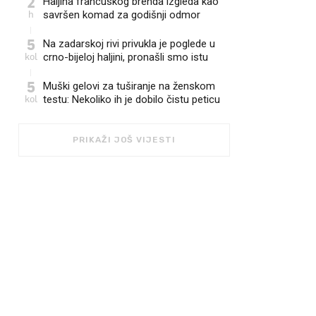
2
Haljina francuskog brenda izgleda kao
h
savršen komad za godišnji odmor
5
Na zadarskoj rivi privukla je poglede u
kol
crno-bijeloj haljini, pronašli smo istu
5
Muški gelovi za tuširanje na ženskom
kol
testu: Nekoliko ih je dobilo čistu peticu
PRIKAŽI JOŠ VIJESTI