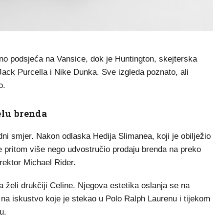
sno podsjeća na Vansice, dok je Huntington, skejterska
ack Purcella i Nike Dunka. Sve izgleda poznato, ali
o.
elu brenda
dni smjer. Nakon odlaska Hedija Slimanea, koji je obilježio
 te pritom više nego udvostručio prodaju brenda na preko
irektor Michael Rider.
a želi drukčiji Celine. Njegova estetika oslanja se na
m na iskustvo koje je stekao u Polo Ralph Laurenu i tijekom
u.