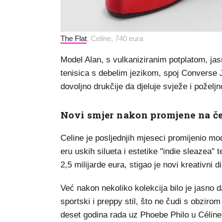
The Flat
, Celine, 740 eura
Model Alan, s vulkaniziranim potplatom, ja
tenisica s debelim jezikom, spoj Converse J
dovoljno drukčije da djeluje svježe i poželjn
Novi smjer nakon promjene na č
Celine je posljednjih mjeseci promijenio mo
eru uskih silueta i estetike "indie sleazea"
2,5 milijarde eura, stigao je novi kreativni d
Već nakon nekoliko kolekcija bilo je jasno d
sportski i preppy stil, što ne čudi s obziro
deset godina rada uz Phoebe Philo u Céline