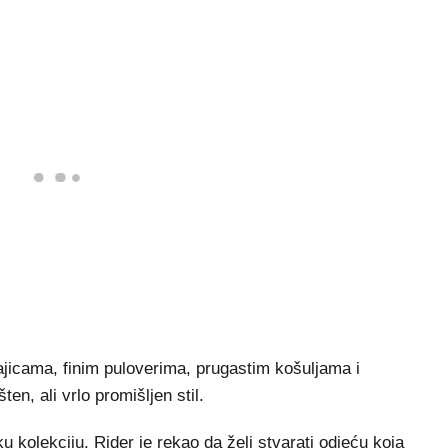
ajicama, finim puloverima, prugastim košuljama i
en, ali vrlo promišljen stil.
 kolekciju, Rider je rekao da želi stvarati odjeću koja