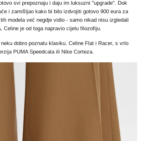
otovo svi prepoznaju i daju im luksuzni "upgrade". Dok
e i zamišljao kako bi bilo izdvojiti gotovo 900 eura za
ih modela već negdje vidio - samo nikad nisu izgledali
 Celine je od toga napravio cijelu filozofiju.
neku dobro poznatu klasiku. Celine Flat i Racer, s vrlo
verzija PUMA Speedcata ili Nike Corteza.