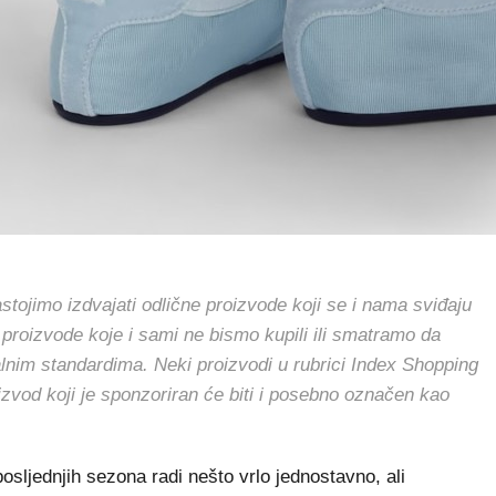
jimo izdvajati odlične proizvode koji se i nama sviđaju
 proizvode koje i sami ne bismo kupili ili smatramo da
alnim standardima. Neki proizvodi u rubrici Index Shopping
oizvod koji je sponzoriran će biti i posebno označen kao
posljednjih sezona radi nešto vrlo jednostavno, ali