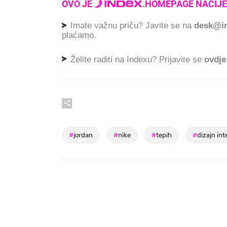
OVO JE
.
HOMEPAGE NACIJE
Imate važnu priču? Javite se na
desk@in
plaćamo.
Želite raditi na Indexu? Prijavite se
ovdje
#
jordan
#
nike
#
tepih
#
dizajn int