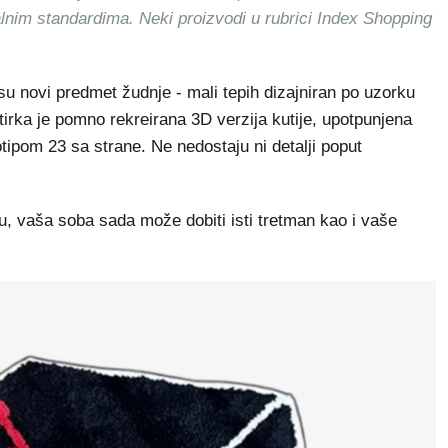
alnim standardima. Neki proizvodi u rubrici Index Shopping
su novi predmet žudnje - mali tepih dizajniran po uzorku
tirka je pomno rekreirana 3D verzija kutije, upotpunjena
pom 23 sa strane. Ne nedostaju ni detalji poput
nu, vaša soba sada može dobiti isti tretman kao i vaše