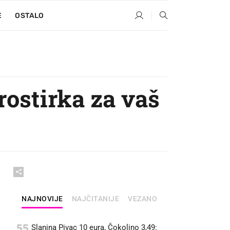
E
OSTALO
rostirka za vaš
NAJNOVIJE
NAJČITANIJE
VEZANO
55
Slanina Pivac 10 eura, Čokolino 3,49: