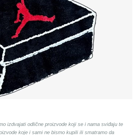
mo izdvajati odlične proizvode koji se i nama sviđaju te
roizvode koje i sami ne bismo kupili ili smatramo da