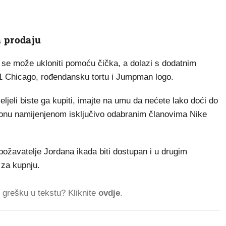
a prodaju
i se može ukloniti pomoću čička, a dolazi s dodatnim
 1 Chicago, rođendansku tortu i Jumpman logo.
eljeli biste ga kupiti, imajte na umu da nećete lako doći do
lonu namijenjenom isključivo odabranim članovima Nike
ožavatelje Jordana ikada biti dostupan i u drugim
 za kupnju.
ti grešku u tekstu? Kliknite
ovdje
.