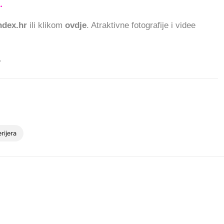
.
559.769 ČITATELJA
dex.hr
ili klikom
ovdje
. Atraktivne fotografije i videe
.
erijera