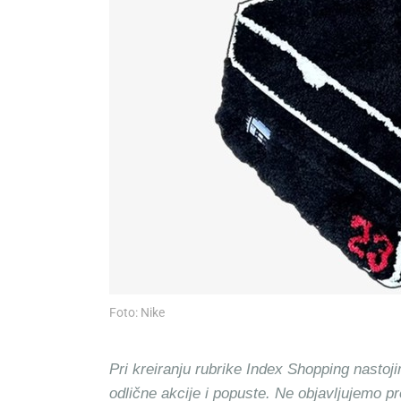
Foto: Nike
Pri kreiranju rubrike Index Shopping nastoji
odlične akcije i popuste. Ne objavljujemo p