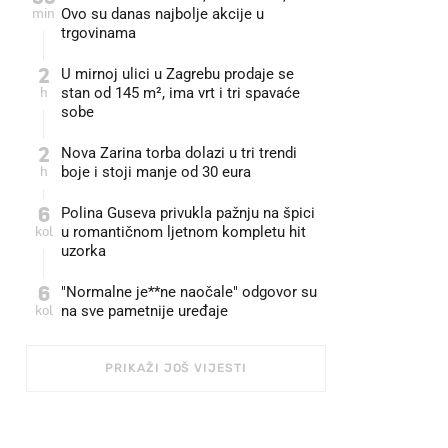
min
Ovo su danas najbolje akcije u
trgovinama
2
U mirnoj ulici u Zagrebu prodaje se
h
stan od 145 m², ima vrt i tri spavaće
sobe
2
Nova Zarina torba dolazi u tri trendi
h
boje i stoji manje od 30 eura
6
Polina Guseva privukla pažnju na špici
kol
u romantičnom ljetnom kompletu hit
uzorka
6
"Normalne je**ne naočale" odgovor su
kol
na sve pametnije uređaje
PRIKAŽI JOŠ VIJESTI