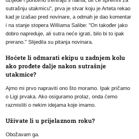
ozljede i ponovno treniraju s nama, bit će spremni za
sutrašnju utakmicu", prva je stvar koju je Arteta rekao
kad je izašao pred novinare, a odmah je dao komentar
i na stanje stopera Williama Salibe: "On također jako
dobro napreduje, ali sutra neće igrati, bilo bi to ipak
prerano." Slijedila su pitanja novinara.
Hoćete li odmarati ekipu u zadnjem kolu
ako prođete dalje nakon sutrašnje
utakmice?
Ajmo mi prvo napraviti ono što moramo. Ipak pričamo
o Ligi prvaka. Ako osiguramo prolaz, onda ćemo
razmisliti o nekim idejama koje imamo.
Uživate li u prijelaznom roku?
Obožavam ga.