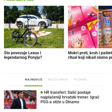
Što povezuje Lexus i
Mokri prsti, kruh i paštet
legendarnog Ponyja?
ritual koji nikad nismo p
NAJNOVIJE
NAJČITANIJE
VEZANO
HR transferi: Dalić postaje
najplaćeniji hrvatski trener. Igrač
PSG-a stiže u Dinamo