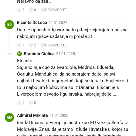
Naravno da zeli…
3
0
ODGOVORITE
Elcanto DeLoco
21.01.2025.
ED
Dao je opcenti odgovor na to pitanje, vjerojatno ne zna
nabrojati igrace sadasnje ni prosle :D
1
2
ODGOVORITE
Branimir Ciglica
21.01.2025.
BC
Elcanto
Sigurno nije čuo za Gvardiola, Modrića, Eduarda,
Čorluku, Manđukića, da ne nabrajam dalje, pa svi
najbolji hrvatski nogometaši koji su igrali u Engleskoj i
to u najboljim klubovima su iz Dinama. Bišćan je s
Liverpoolom osvojio ligu prvaka. nabrajaj dalje......
1
0
Admiral Mrkinta
21.01.2025.
AM
Imidž Dinama u Europi je nešto kao EU verzija Šerifa iz
Moldavije. Znaju da je tamo iz lude Hrvatske u kojoj su
uvijek prvaci, iz glavnog su grada i vode ih kriminalci