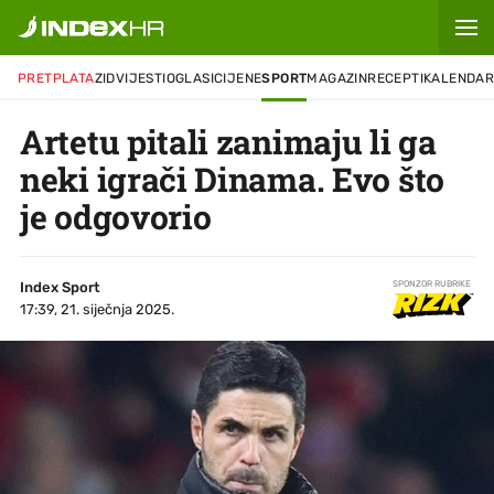
PRETPLATA
ZID
VIJESTI
OGLASI
CIJENE
SPORT
MAGAZIN
RECEPTI
KALENDA
Artetu pitali zanimaju li ga
neki igrači Dinama. Evo što
je odgovorio
Index Sport
SPONZOR RUBRIKE
17:39, 21. siječnja 2025.