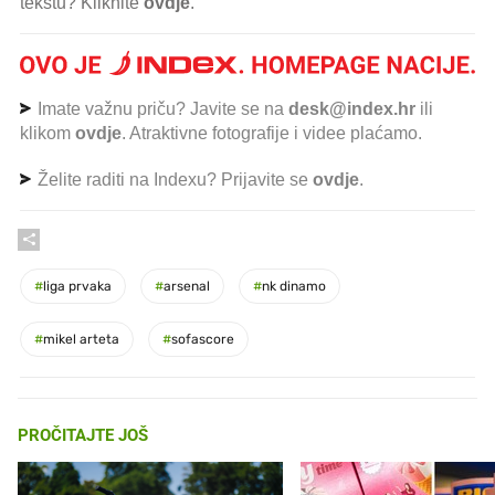
tekstu? Kliknite
ovdje
.
Imate važnu priču? Javite se na
desk@index.hr
ili
klikom
ovdje
. Atraktivne fotografije i videe plaćamo.
Želite raditi na Indexu? Prijavite se
ovdje
.
#
liga prvaka
#
arsenal
#
nk dinamo
#
mikel arteta
#
sofascore
PROČITAJTE JOŠ