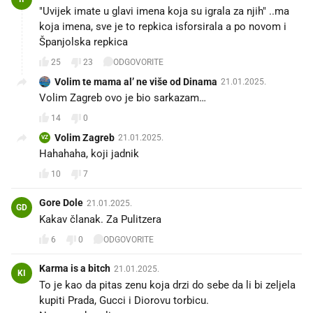
"Uvijek imate u glavi imena koja su igrala za njih" ..ma
koja imena, sve je to repkica isforsirala a po novom i
Španjolska repkica
25
23
ODGOVORITE
Volim te mama al’ ne više od Dinama
21.01.2025.
Volim Zagreb ovo je bio sarkazam…
14
0
Volim Zagreb
21.01.2025.
VZ
Hahahaha, koji jadnik🤣
10
7
Gore Dole
21.01.2025.
GD
Kakav članak. Za Pulitzera
6
0
ODGOVORITE
Karma is a bitch
21.01.2025.
KI
To je kao da pitas zenu koja drzi do sebe da li bi zeljela
kupiti Prada, Gucci i Diorovu torbicu.