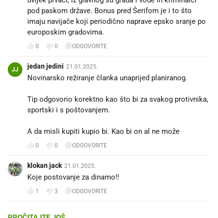
pod paskom države. Bonus pred Šerifom je i to što
imaju navijače koji periodično naprave epsko sranje po
europoskim gradovima.
0
0
ODGOVORITE
jedan jedini
21.01.2025.
JJ
Novinarsko režiranje članka unaprijed planiranog.
Tip odgovorio korektno kao što bi za svakog protivnika,
sportski i s poštovanjem.
A da misli kupiti kupio bi. Kao bi on al ne može 🤣
0
0
ODGOVORITE
klokan jack
21.01.2025.
Koje postovanje za dinamo!!
1
3
ODGOVORITE
PROČITAJTE JOŠ