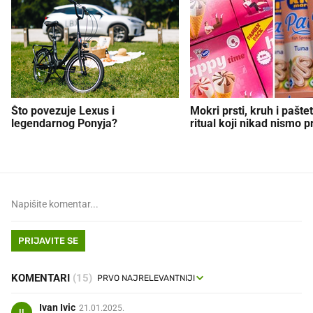
Što povezuje Lexus i
Mokri prsti, kruh i paštet
legendarnog Ponyja?
ritual koji nikad nismo p
PRIJAVITE SE
KOMENTARI
(15)
Ivan Ivic
21.01.2025.
II