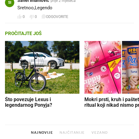
Sanel Imamovic
prije 2 mjeseca
SI
Sretnoo,Legendo
0
0
ODGOVORITE
PROČITAJTE JOŠ
Što povezuje Lexus i
Mokri prsti, kruh i paštet
legendarnog Ponyja?
ritual koji nikad nismo p
NAJNOVIJE
NAJČITANIJE
VEZANO