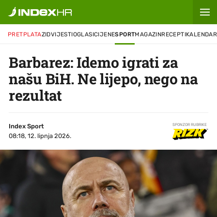
PRETPLATA
ZID
VIJESTI
OGLASI
CIJENE
SPORT
MAGAZIN
RECEPTI
KALENDA
Barbarez: Idemo igrati za
našu BiH. Ne lijepo, nego na
rezultat
Index Sport
SPONZOR RUBRIKE
08:18, 12. lipnja 2026.