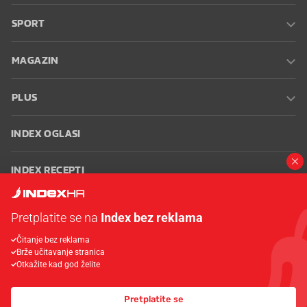
SPORT
MAGAZIN
PLUS
INDEX OGLASI
INDEX RECEPTI
INFO
Pretplatite se na
Index bez reklama
Čitanje bez reklama
Oglašavanje
Zaposli se na Indexu
Kontakt
Impressum
Uvjeti
Brže učitavanje stranica
korištenja
Postavke kolačića
Otkažite kad god želite
Pretplatite se