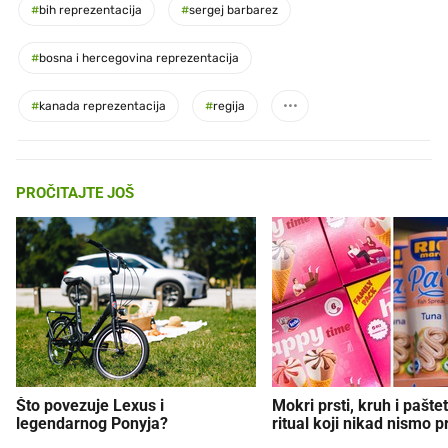
#
bih reprezentacija
#
sergej barbarez
#
bosna i hercegovina reprezentacija
#
kanada reprezentacija
#
regija
PROČITAJTE JOŠ
Što povezuje Lexus i
Mokri prsti, kruh i paštet
legendarnog Ponyja?
ritual koji nikad nismo p