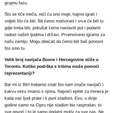
grupnu fazu.
Što se tiče meča, reći ću ono moje, hajmo igrati i
vidjeti što će biti. Bit ćemo motivirani i srce će biti tu
gdje treba biti, pokušat ćemo nastaviti put i podariti
radost našim ljudima i državi. Prvenstveno igramo za
našu zemlju. Mogu obećati da ćemo biti baš ponosni
što smo tu.
Velik broj navijača Bosne i Hercegovine stiže u
Toronto. Koliko podrška s tribina može pomoći
reprezentaciji?
Bar mi iz BiH trebamo znati što nam znače navijači i
kakvu vezu imamo s njima. Najveći epitet za trenera je
kada vas ljudi prate i ti puni stadioni. Evo, u dvije
godine samo na Cipru nije stadion bio rasprodan, to
sve govori i to je samo dodatni motiv za sve nas. Ne