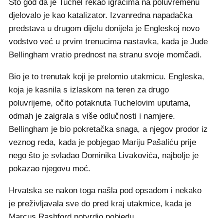
Što god da je Tuchel rekao igračima na poluvremenu
djelovalo je kao katalizator. Izvanredna napadačka
predstava u drugom dijelu donijela je Engleskoj novo
vodstvo već u prvim trenucima nastavka, kada je Jude
Bellingham vratio prednost na stranu svoje momčadi.
Bio je to trenutak koji je prelomio utakmicu. Engleska,
koja je kasnila s izlaskom na teren za drugo
poluvrijeme, očito potaknuta Tuchelovim uputama,
odmah je zaigrala s više odlučnosti i namjere.
Bellingham je bio pokretačka snaga, a njegov prodor iz
veznog reda, kada je pobjegao Mariju Pašaliću prije
nego što je svladao Dominika Livakovića, najbolje je
pokazao njegovu moć.
Hrvatska se nakon toga našla pod opsadom i nekako
je preživljavala sve do pred kraj utakmice, kada je
Marcus Rashford potvrdio pobjedu.