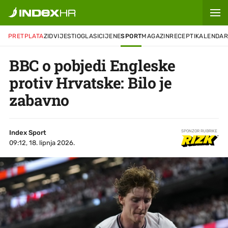
PRETPLATA
ZID
VIJESTI
OGLASI
CIJENE
SPORT
MAGAZIN
RECEPTI
KALENDA
BBC o pobjedi Engleske
protiv Hrvatske: Bilo je
zabavno
Index Sport
SPONZOR RUBRIKE
09:12, 18. lipnja 2026.