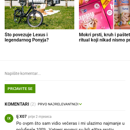
Što povezuje Lexus i
Mokri prsti, kruh i paštet
legendarnog Ponyja?
ritual koji nikad nismo p
PRIJAVITE SE
KOMENTARI
(2)
Ij X07
prije 2 mjeseca
IX
Po ovpm što sam vidio večeras i mi ulazimo najmanje u
polufinale 100%. Vatreni momci su bili eXtra protiv