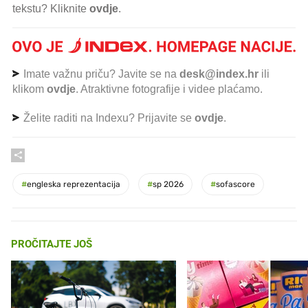
tekstu? Kliknite
ovdje
.
Imate važnu priču? Javite se na
desk@index.hr
ili
klikom
ovdje
. Atraktivne fotografije i videe plaćamo.
Želite raditi na Indexu? Prijavite se
ovdje
.
#
engleska reprezentacija
#
sp 2026
#
sofascore
PROČITAJTE JOŠ