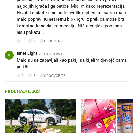
najboljih igrača lige petice. Mislim kako reprezentacija
Hrvatske ukoliko ne bude ovoliko griješila i samo malo
malo popravi tu nesretnu blok igru iz prekida može biti
komotno kandidat za medalju. Ništa englezi posebno
nisu pokazali.
1
1
ODGOVORITE
Inner Light
prije 2 mjeseca
IL
Malo su se zabavljali kao pakiji sa bijelim djevojčicama
po UK.
0
2
ODGOVORITE
PROČITAJTE JOŠ