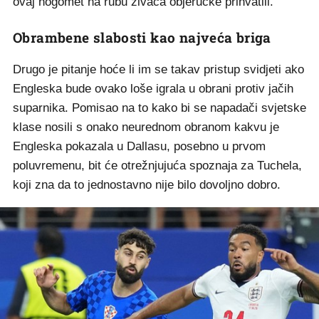
ovaj nogomet na rubu živaca objeručke prihvatili.
Obrambene slabosti kao najveća briga
Drugo je pitanje hoće li im se takav pristup svidjeti ako
Engleska bude ovako loše igrala u obrani protiv jačih
suparnika. Pomisao na to kako bi se napadači svjetske
klase nosili s onako neurednom obranom kakvu je
Engleska pokazala u Dallasu, posebno u prvom
poluvremenu, bit će otrežnjujuća spoznaja za Tuchela,
koji zna da to jednostavno nije bilo dovoljno dobro.