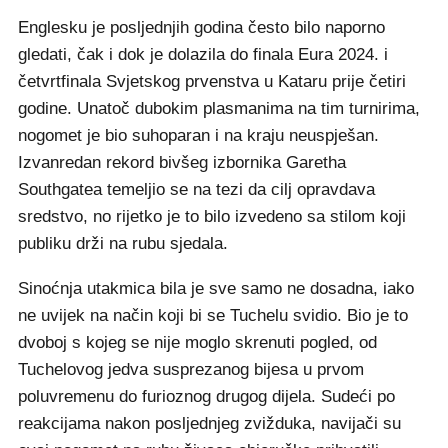
Englesku je posljednjih godina često bilo naporno
gledati, čak i dok je dolazila do finala Eura 2024. i
četvrtfinala Svjetskog prvenstva u Kataru prije četiri
godine. Unatoč dubokim plasmanima na tim turnirima,
nogomet je bio suhoparan i na kraju neuspješan.
Izvanredan rekord bivšeg izbornika Garetha
Southgatea temeljio se na tezi da cilj opravdava
sredstvo, no rijetko je to bilo izvedeno sa stilom koji
publiku drži na rubu sjedala.
Sinoćnja utakmica bila je sve samo ne dosadna, iako
ne uvijek na način koji bi se Tuchelu svidio. Bio je to
dvoboj s kojeg se nije moglo skrenuti pogled, od
Tuchelovog jedva susprezanog bijesa u prvom
poluvremenu do furioznog drugog dijela. Sudeći po
reakcijama nakon posljednjeg zvižduka, navijači su