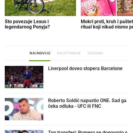
Što povezuje Lexus i
Mokri prsti, kruh i paštet
legendarnog Ponyja?
ritual koji nikad nismo p
NAJNOVIJE
NAJČITANIJE
VEZANO
Liverpool doveo stopera Barcelone
Roberto Soldić napustio ONE. Sad ga
čeka odluka - UFC ili FNC
Top transferi: Romero se dogovorio s