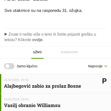
Sve utakmice su na rasporedu 31. ožujka.
Znate li nešto više o temi ili želite prijaviti grešku u
tekstu? Kliknite
ovdje
.
UŽIVO
KOMENTARI
Samo ključno
26.03.2026. 23:34
Alajbegović zabio za prolaz Bosne
26.03.2026. 23:34
Vasilj obranio Williamsu