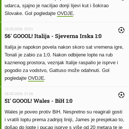
udarca, sjajno je naciljao donji lijevi kut i šokirao
Slovake. Gol pogledajte
OVDJE
.
26.03.2026. 22:01
56' GOOOL! Italija - Sjeverna Irska 1:0
Italija je napokon povela nakon skoro sat vremena igre,
Tonali je zabio za 1:0. Nakon odbijene lopte na rub
kaznenog prostora, veznjak Italije raspalio je isprve i
pogodio za vodstvo, Gattuso može odahnuti. Gol
pogledajte
OVDJE
.
26.03.2026. 21:56
51' GOOOL! Wales - BiH 1:0
Wales je poveo protiv BiH. Nespretno su reagirali gosti
i vratili loptu prema zadnjoj liniji, James je presjekao to,
došao do lopte i pucao isprve s više od 20 metara te je