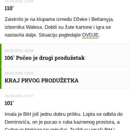
26.03.2026. 23:09
110'
Zaiskrilo je na klupama između Džeke i Bellamyja,
izbornika Walesa. Dobili su žute kartone i igra se
nastavila dalje. Situaciju pogledajte
OVDJE
.
26.03.2026. 23:04
106' Počeo je drugi produžetak
26.03.2026. 23:02
KRAJ PRVOG PRODUŽETKA
26.03.2026. 22:57
101'
Imala je BiH još jednu dobru priliku. Lopta se odbila do
Demirovića, on je pucao s ruba kaznenog prostora, a
Cullen je blokirao taj pokušaj. Tražili su igrači BiH i