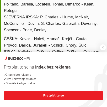
Politano, Barella, Locatelli, Tonali, Dimarco - Kean,
Retegui
SJEVERNA IRSKA: P. Charles - Hume, McNair,
McConville - Devlin, S. Charles, Galbraith, Devenny,
Spencer - Price, Donley
ČEŠKA: Kovar - Holeš, Hranač, Krejči - Coufal,
Provod, Darida, Jurasek - Schick, Chory, Šulc
IRSKA: Kelleher - O'Brien, Collins, O'Shea - Coleman,
Taylor, Molumby, Manning - Azaz, Ogbene - Parrott
Pretplatite se na
Index bez reklama
UKRAJINA: Trubin - Timčik, Zabarnji, Bondar,
Mikolenko - Kaliužnji - Cigankov, Jarmoljuk, Sudakov,
Čitanje bez reklama
Brže učitavanje stranica
Zubkov - Vanat
Otkažite kad god želite
ŠVEDSKA: Nordfeldt - Lagerbielke, Hien, Lindelof,
Gudmundsson - Johansson, Ayari, Karlstrom, Nygren -
Pretplatite se
Elanga, Gyokeres