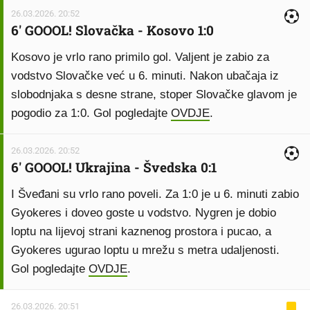
26.03.2026. 20:52
6' GOOOL! Slovačka - Kosovo 1:0
Kosovo je vrlo rano primilo gol. Valjent je zabio za
vodstvo Slovačke već u 6. minuti. Nakon ubačaja iz
slobodnjaka s desne strane, stoper Slovačke glavom je
pogodio za 1:0. Gol pogledajte
OVDJE
.
26.03.2026. 20:52
6' GOOOL! Ukrajina - Švedska 0:1
I Šveđani su vrlo rano poveli. Za 1:0 je u 6. minuti zabio
Gyokeres i doveo goste u vodstvo. Nygren je dobio
loptu na lijevoj strani kaznenog prostora i pucao, a
Gyokeres ugurao loptu u mrežu s metra udaljenosti.
Gol pogledajte
OVDJE
.
26.03.2026. 20:51