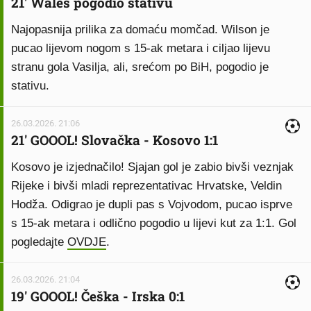
21' Wales pogodio stativu
Najopasnija prilika za domaću momčad. Wilson je
pucao lijevom nogom s 15-ak metara i ciljao lijevu
stranu gola Vasilja, ali, srećom po BiH, pogodio je
stativu.
26.03.2026. 21:06
21' GOOOL! Slovačka - Kosovo 1:1
Kosovo je izjednačilo! Sjajan gol je zabio bivši veznjak
Rijeke i bivši mladi reprezentativac Hrvatske, Veldin
Hodža. Odigrao je dupli pas s Vojvodom, pucao isprve
s 15-ak metara i odlično pogodio u lijevi kut za 1:1. Gol
pogledajte
OVDJE
.
26.03.2026. 21:04
19' GOOOL! Češka - Irska 0:1