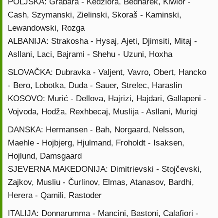
POLJSKA: Grabara - Kedziora, Bednarek, Kiwior -
Cash, Szymanski, Zielinski, Skoraš - Kaminski,
Lewandowski, Rozga
ALBANIJA: Strakosha - Hysaj, Ajeti, Djimsiti, Mitaj -
Asllani, Laci, Bajrami - Shehu - Uzuni, Hoxha
SLOVAČKA: Dubravka - Valjent, Vavro, Obert, Hancko
- Bero, Lobotka, Duda - Sauer, Strelec, Haraslin
KOSOVO: Murić - Dellova, Hajrizi, Hajdari, Gallapeni -
Vojvoda, Hodža, Rexhbecaj, Muslija - Asllani, Muriqi
DANSKA: Hermansen - Bah, Norgaard, Nelsson,
Maehle - Hojbjerg, Hjulmand, Froholdt - Isaksen,
Hojlund, Damsgaard
SJEVERNA MAKEDONIJA: Dimitrievski - Stojčevski,
Zajkov, Musliu - Čurlinov, Elmas, Atanasov, Bardhi,
Herera - Qamili, Rastoder
ITALIJA: Donnarumma - Mancini, Bastoni, Calafiori -