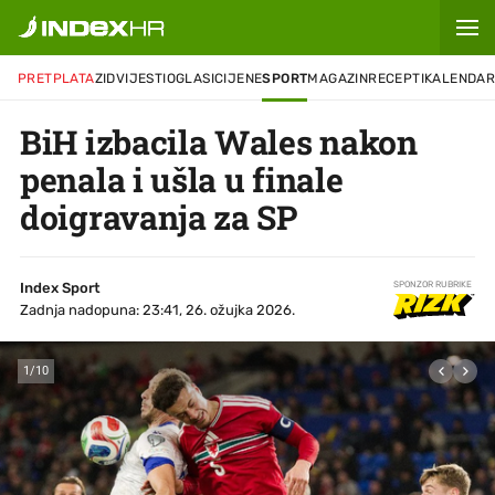
PRETPLATA
ZID
VIJESTI
OGLASI
CIJENE
SPORT
MAGAZIN
RECEPTI
KALENDA
BiH izbacila Wales nakon
penala i ušla u finale
doigravanja za SP
Index Sport
SPONZOR RUBRIKE
Zadnja nadopuna: 23:41, 26. ožujka 2026.
1
/
10