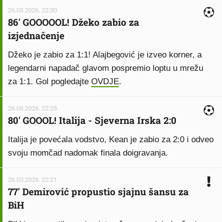
26.03.2026. 22:30
86' GOOOOOL! Džeko zabio za
izjednačenje
Džeko je zabio za 1:1! Alajbegović je izveo korner, a
legendarni napadač glavom pospremio loptu u mrežu
za 1:1. Gol pogledajte
OVDJE
.
26.03.2026. 22:25
80' GOOOL! Italija - Sjeverna Irska 2:0
Italija je povećala vodstvo, Kean je zabio za 2:0 i odveo
svoju momčad nadomak finala doigravanja.
26.03.2026. 22:21
77' Demirović propustio sjajnu šansu za
BiH