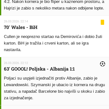
4:2. Nakon kornera je bio fliper u kaznenom prostoru, a
Hajrizi je zabio s nekoliko metara nakon odbijene lopte.
26.03.2026. 22:14
70' Wales - BiH
Cullen je neoprezno startao na Demirovića i dobio žuti
karton. BiH je tražila i crveni karton, ali se igra
nastavila.
26.03.2026. 22:12
63' GOOOL! Poljska - Albanija 1:1
Poljaci su uspjeli izjednačiti protiv Albanije, zabio je
Lewandowski. Szymanski je ubacio iz kornera na drugu
stativu, a napadač Barcelone bio najviši u skoku i zabio
za izjednačenje.