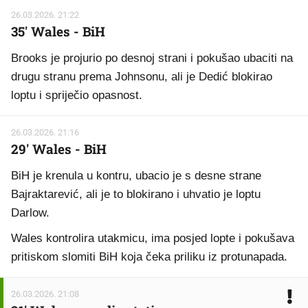
26.03.2026. 21:22
35' Wales - BiH
Brooks je projurio po desnoj strani i pokušao ubaciti na
drugu stranu prema Johnsonu, ali je Dedić blokirao
loptu i spriječio opasnost.
26.03.2026. 21:16
29' Wales - BiH
BiH je krenula u kontru, ubacio je s desne strane
Bajraktarević, ali je to blokirano i uhvatio je loptu
Darlow.
Wales kontrolira utakmicu, ima posjed lopte i pokušava
pritiskom slomiti BiH koja čeka priliku iz protunapada.
26.03.2026. 21:08