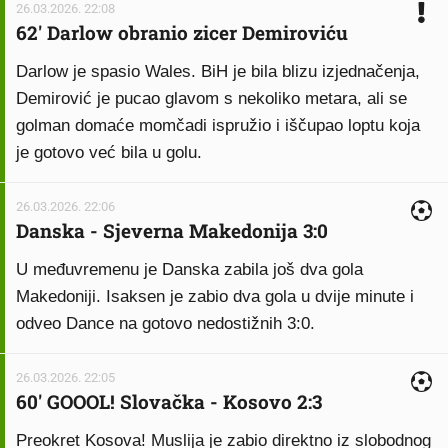
26.03.2026. 22:08
62' Darlow obranio zicer Demiroviću
Darlow je spasio Wales. BiH je bila blizu izjednačenja,
Demirović je pucao glavom s nekoliko metara, ali se
golman domaće momčadi ispružio i iščupao loptu koja
je gotovo već bila u golu.
26.03.2026. 22:06
Danska - Sjeverna Makedonija 3:0
U međuvremenu je Danska zabila još dva gola
Makedoniji. Isaksen je zabio dva gola u dvije minute i
odveo Dance na gotovo nedostižnih 3:0.
26.03.2026. 22:05
60' GOOOL! Slovačka - Kosovo 2:3
Preokret Kosova! Muslija je zabio direktno iz slobodnog