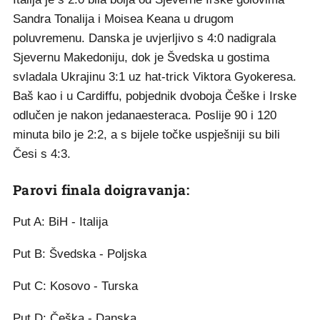
Sandra Tonalija i Moisea Keana u drugom
poluvremenu. Danska je uvjerljivo s 4:0 nadigrala
Sjevernu Makedoniju, dok je Švedska u gostima
svladala Ukrajinu 3:1 uz hat-trick Viktora Gyokeresa.
Baš kao i u Cardiffu, pobjednik dvoboja Češke i Irske
odlučen je nakon jedanaesteraca. Poslije 90 i 120
minuta bilo je 2:2, a s bijele točke uspješniji su bili
Česi s 4:3.
Parovi finala doigravanja:
Put A: BiH - Italija
Put B: Švedska - Poljska
Put C: Kosovo - Turska
Put D: Češka - Danska