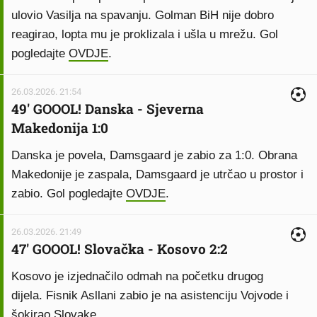
ulovio Vasilja na spavanju. Golman BiH nije dobro
reagirao, lopta mu je proklizala i ušla u mrežu. Gol
pogledajte
OVDJE
.
26.03.2026. 21:54
49' GOOOL! Danska - Sjeverna
Makedonija 1:0
Danska je povela, Damsgaard je zabio za 1:0. Obrana
Makedonije je zaspala, Damsgaard je utrčao u prostor i
zabio. Gol pogledajte
OVDJE
.
26.03.2026. 21:49
47' GOOOL! Slovačka - Kosovo 2:2
Kosovo je izjednačilo odmah na početku drugog
dijela. Fisnik Asllani zabio je na asistenciju Vojvode i
šokirao Slovake.