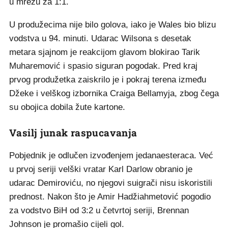
u mrežu za 1:1.
U produžecima nije bilo golova, iako je Wales bio blizu
vodstva u 94. minuti. Udarac Wilsona s desetak
metara sjajnom je reakcijom glavom blokirao Tarik
Muharemović i spasio siguran pogodak. Pred kraj
prvog produžetka zaiskrilo je i pokraj terena između
Džeke i velškog izbornika Craiga Bellamyja, zbog čega
su obojica dobila žute kartone.
Vasilj junak raspucavanja
Pobjednik je odlučen izvođenjem jedanaesteraca. Već
u prvoj seriji velški vratar Karl Darlow obranio je
udarac Demiroviću, no njegovi suigrači nisu iskoristili
prednost. Nakon što je Amir Hadžiahmetović pogodio
za vodstvo BiH od 3:2 u četvrtoj seriji, Brennan
Johnson je promašio cijeli gol.