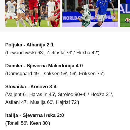
Poljska - Albanija 2:1
(Lewandowski 63', Zielinski 73' / Hoxha 42')
Danska - Sjeverna Makedonija 4:0
(Damsgaard 49', Isaksen 58', 59', Eriksen 75')
Slovačka - Kosovo 3:4
(Valjent 6', Haraslin 45', Strelec 90+4' / Hodža 21',
Asllani 47', Muslija 60', Hajrizi 72')
Italija - Sjeverna Irska 2:0
(Tonali 56', Kean 80')