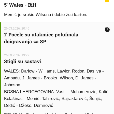
5' Wales - BiH
Memić je srušio Wilsona i dobio žuti karton.
26.03.2026. 20:46
1' Počele su utakmice polufinala
doigravanja za SP
26.03.2026. 19:27
Stigli su sastavi
WALES: Darlow - Williams, Lawlor, Rodon, Dasilva -
Ampadu, J. James - Brooks, Wilson, D. James -
Johnson
BOSNA I HERCEGOVINA: Vasilj - Muhamerović, Katić,
Kolašinac - Memić, Tahirović, Bajraktarević, Šunjić,
Dedić - Džeko, Demirović