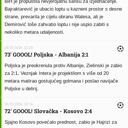
BiH je propustila nevjerojatnu šansu za izjednačenje.
Bajraktarević je ubacio loptu u kazneni prostor s desne
strane, prevarila je cijelu obranu Walesa, ali je
Demirović loše zahvatio loptu i nije uspio zabiti s
nekoliko metara udaljenosti.
26.03.2026. 22:20
73' GOOOL! Poljska - Albanija 2:1
Poljska je preokrenula protiv Albanije, Zielinski je zabio
za 2:1. Veznjak Intera je projektilom s više od 20
metara matirao gostujućeg golmana i poslao navijače
Poljske u delirij.
26.03.2026. 22:16
72' GOOOL! Slovačka - Kosovo 2:4
Sjajno Kosovo povećalo prednost, zabio je Hajrizi za