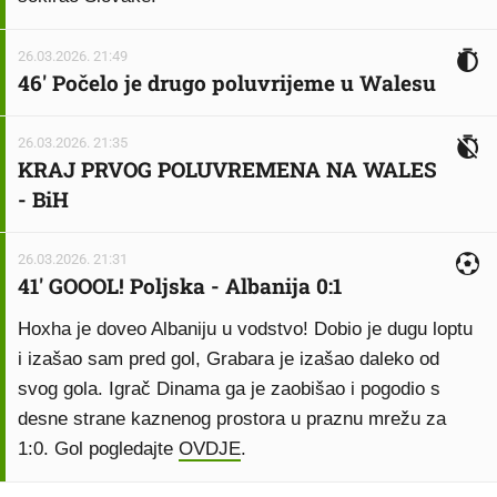
26.03.2026. 21:49
46' Počelo je drugo poluvrijeme u Walesu
26.03.2026. 21:35
KRAJ PRVOG POLUVREMENA NA WALES
- BiH
26.03.2026. 21:31
41' GOOOL! Poljska - Albanija 0:1
Hoxha je doveo Albaniju u vodstvo! Dobio je dugu loptu
i izašao sam pred gol, Grabara je izašao daleko od
svog gola. Igrač Dinama ga je zaobišao i pogodio s
desne strane kaznenog prostora u praznu mrežu za
1:0. Gol pogledajte
OVDJE
.