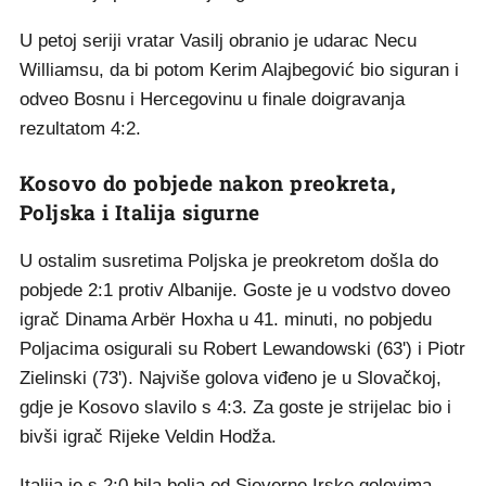
U petoj seriji vratar Vasilj obranio je udarac Necu
Williamsu, da bi potom Kerim Alajbegović bio siguran i
odveo Bosnu i Hercegovinu u finale doigravanja
rezultatom 4:2.
Kosovo do pobjede nakon preokreta,
Poljska i Italija sigurne
U ostalim susretima Poljska je preokretom došla do
pobjede 2:1 protiv Albanije. Goste je u vodstvo doveo
igrač Dinama Arbër Hoxha u 41. minuti, no pobjedu
Poljacima osigurali su Robert Lewandowski (63') i Piotr
Zielinski (73'). Najviše golova viđeno je u Slovačkoj,
gdje je Kosovo slavilo s 4:3. Za goste je strijelac bio i
bivši igrač Rijeke Veldin Hodža.
Italija je s 2:0 bila bolja od Sjeverne Irske golovima