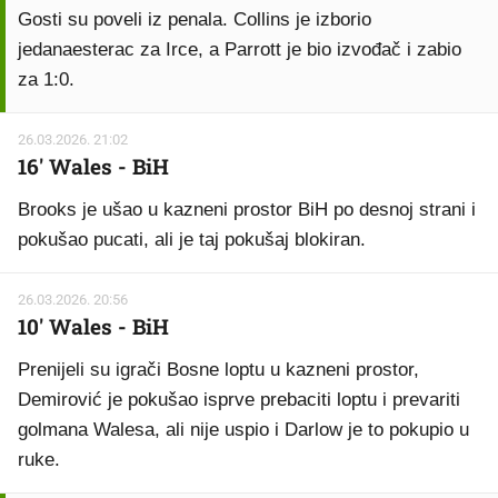
Gosti su poveli iz penala. Collins je izborio
jedanaesterac za Irce, a Parrott je bio izvođač i zabio
za 1:0.
26.03.2026. 21:02
16' Wales - BiH
Brooks je ušao u kazneni prostor BiH po desnoj strani i
pokušao pucati, ali je taj pokušaj blokiran.
26.03.2026. 20:56
10' Wales - BiH
Prenijeli su igrači Bosne loptu u kazneni prostor,
Demirović je pokušao isprve prebaciti loptu i prevariti
golmana Walesa, ali nije uspio i Darlow je to pokupio u
ruke.