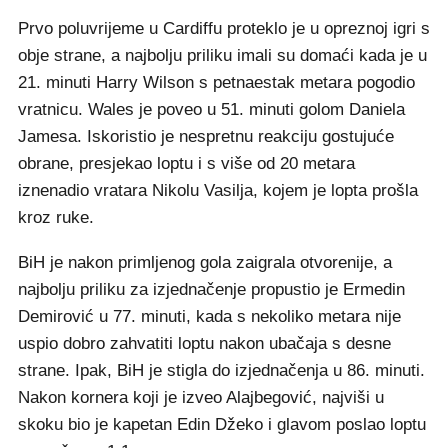
Prvo poluvrijeme u Cardiffu proteklo je u opreznoj igri s
obje strane, a najbolju priliku imali su domaći kada je u
21. minuti Harry Wilson s petnaestak metara pogodio
vratnicu. Wales je poveo u 51. minuti golom Daniela
Jamesa. Iskoristio je nespretnu reakciju gostujuće
obrane, presjekao loptu i s više od 20 metara
iznenadio vratara Nikolu Vasilja, kojem je lopta prošla
kroz ruke.
BiH je nakon primljenog gola zaigrala otvorenije, a
najbolju priliku za izjednačenje propustio je Ermedin
Demirović u 77. minuti, kada s nekoliko metara nije
uspio dobro zahvatiti loptu nakon ubačaja s desne
strane. Ipak, BiH je stigla do izjednačenja u 86. minuti.
Nakon kornera koji je izveo Alajbegović, najviši u
skoku bio je kapetan Edin Džeko i glavom poslao loptu