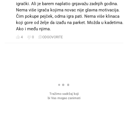
igrački. Ali je barem naplatio gnjavažu zadnjih godina.
Nema više igrača kojima novac nije glavna motivacija.
Čim pokupe pejček, odma igra pati. Nema više klinaca
koji gore od želje da izađu na parket. Možda u kadetima.
Ako i među njima.
4
0
ODGOVORITE
PROČITAJTE JOŠ
Što povezuje Lexus i
Mokri prsti, kruh i paštet
legendarnog Ponyja?
ritual koji nikad nismo p