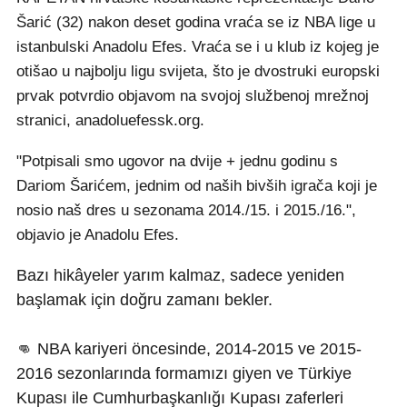
Šarić (32) nakon deset godina vraća se iz NBA lige u
istanbulski Anadolu Efes. Vraća se i u klub iz kojeg je
otišao u najbolju ligu svijeta, što je dvostruki europski
prvak potvrdio objavom na svojoj službenoj mrežnoj
stranici, anadoluefessk.org.
"Potpisali smo ugovor na dvije + jednu godinu s
Dariom Šarićem, jednim od naših bivših igrača koji je
nosio naš dres u sezonama 2014./15. i 2015./16.",
objavio je Anadolu Efes.
Bazı hikâyeler yarım kalmaz, sadece yeniden
başlamak için doğru zamanı bekler.
👊 NBA kariyeri öncesinde, 2014-2015 ve 2015-
2016 sezonlarında formamızı giyen ve Türkiye
Kupası ile Cumhurbaşkanlığı Kupası zaferleri