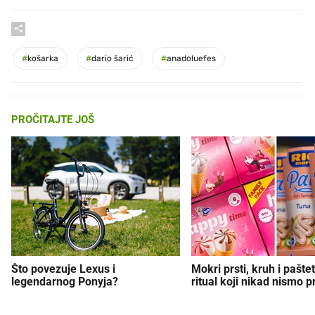
#
košarka
#
dario šarić
#
anadoluefes
PROČITAJTE JOŠ
Što povezuje Lexus i
Mokri prsti, kruh i paštet
legendarnog Ponyja?
ritual koji nikad nismo p