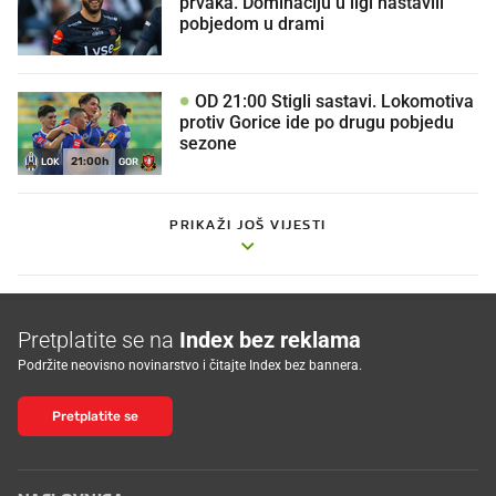
prvaka. Dominaciju u ligi nastavili
pobjedom u drami
OD 21:00 Stigli sastavi. Lokomotiva
protiv Gorice ide po drugu pobjedu
sezone
21:00h
LOK
GOR
PRIKAŽI JOŠ VIJESTI
Pretplatite se na
Index bez reklama
Podržite neovisno novinarstvo i čitajte Index bez bannera.
Pretplatite se