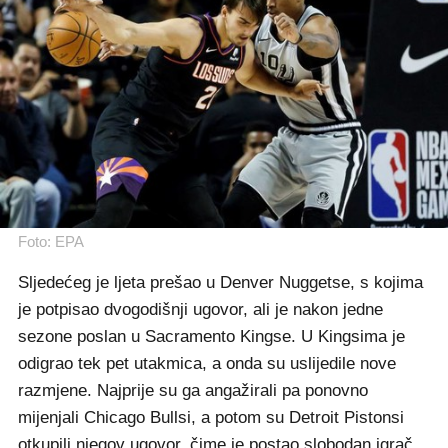
Foto: EPA
Sljedećeg je ljeta prešao u Denver Nuggetse, s kojima
je potpisao dvogodišnji ugovor, ali je nakon jedne
sezone poslan u Sacramento Kingse. U Kingsima je
odigrao tek pet utakmica, a onda su uslijedile nove
razmjene. Najprije su ga angažirali pa ponovno
mijenjali Chicago Bullsi, a potom su Detroit Pistonsi
otkupili njegov ugovor, čime je postao slobodan igrač.