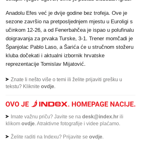
Anadolu Efes već je dvije godine bez trofeja. Ove je
sezone završio na pretposljednjem mjestu u Euroligi s
učinkom 12-26, a od Fenerbahčea je ispao u polufinalu
doigravanja za prvaka Turske, 3-1. Trener momčadi je
Španjolac Pablo Laso, a Šarića će u stručnom stožeru
kluba dočekati i aktualni izbornik hrvatske
reprezentacije Tomislav Mijatović.
Znate li nešto više o temi ili želite prijaviti grešku u
tekstu? Kliknite
ovdje
.
Imate važnu priču? Javite se na
desk@index.hr
ili
klikom
ovdje
. Atraktivne fotografije i videe plaćamo.
Želite raditi na Indexu? Prijavite se
ovdje
.