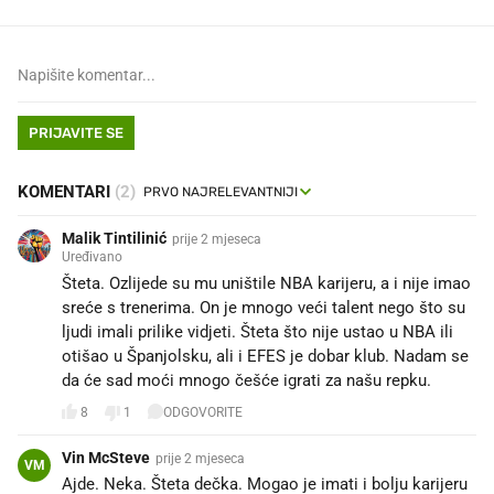
PRIJAVITE SE
KOMENTARI
(2)
Malik Tintilinić
prije 2 mjeseca
Uređivano
Šteta. Ozlijede su mu uništile NBA karijeru, a i nije imao
sreće s trenerima. On je mnogo veći talent nego što su
ljudi imali prilike vidjeti. Šteta što nije ustao u NBA ili
otišao u Španjolsku, ali i EFES je dobar klub. Nadam se
da će sad moći mnogo češće igrati za našu repku.
8
1
ODGOVORITE
Vin McSteve
prije 2 mjeseca
VM
Ajde. Neka. Šteta dečka. Mogao je imati i bolju karijeru