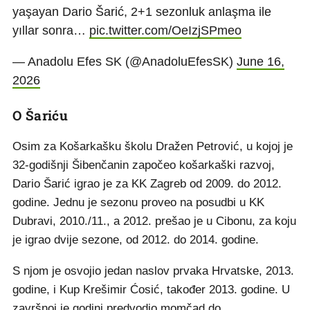
yaşayan Dario Šarić, 2+1 sezonluk anlaşma ile
yıllar sonra…
pic.twitter.com/OeIzjSPmeo
— Anadolu Efes SK (@AnadoluEfesSK)
June 16,
2026
O Šariću
Osim za Košarkašku školu Dražen Petrović, u kojoj je
32-godišnji Šibenčanin započeo košarkaški razvoj,
Dario Šarić igrao je za KK Zagreb od 2009. do 2012.
godine. Jednu je sezonu proveo na posudbi u KK
Dubravi, 2010./11., a 2012. prešao je u Cibonu, za koju
je igrao dvije sezone, od 2012. do 2014. godine.
S njom je osvojio jedan naslov prvaka Hrvatske, 2013.
godine, i Kup Krešimir Ćosić, također 2013. godine. U
završnoj je godini predvodio momčad do