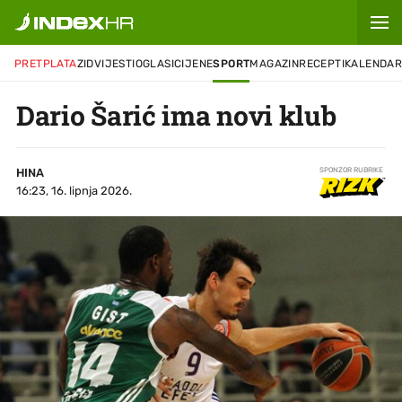
PRETPLATA
ZID
VIJESTI
OGLASI
CIJENE
SPORT
MAGAZIN
RECEPTI
KALENDA
Dario Šarić ima novi klub
HINA
SPONZOR RUBRIKE
16:23, 16. lipnja 2026.