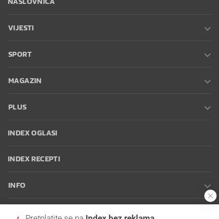
NASLOVNICA
VIJESTI
SPORT
MAGAZIN
PLUS
INDEX OGLASI
INDEX RECEPTI
INFO
Oglašavanje
Zaposli se na Indexu
Kontakt
Impressum
Uvjeti
Pretplatite se na
Index bez reklama
korištenja
Postavke kolačića