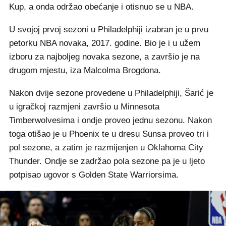
Kup, a onda održao obećanje i otisnuo se u NBA.
U svojoj prvoj sezoni u Philadelphiji izabran je u prvu
petorku NBA novaka, 2017. godine. Bio je i u užem
izboru za najboljeg novaka sezone, a završio je na
drugom mjestu, iza Malcolma Brogdona.
Nakon dvije sezone provedene u Philadelphiji, Šarić je
u igračkoj razmjeni završio u Minnesota
Timberwolvesima i ondje proveo jednu sezonu. Nakon
toga otišao je u Phoenix te u dresu Sunsa proveo tri i
pol sezone, a zatim je razmijenjen u Oklahoma City
Thunder. Ondje se zadržao pola sezone pa je u ljeto
potpisao ugovor s Golden State Warriorsima.