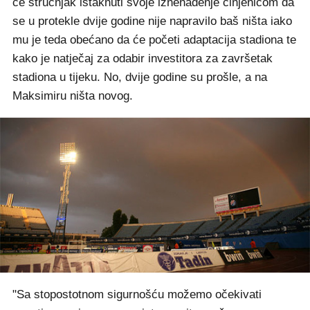
će stručnjak istaknuti svoje iznenađenje činjenicom da
se u protekle dvije godine nije napravilo baš ništa iako
mu je teda obećano da će početi adaptacija stadiona te
kako je natječaj za odabir investitora za završetak
stadiona u tijeku. No, dvije godine su prošle, a na
Maksimiru ništa novog.
"Sa stopostotnom sigurnošću možemo očekivati