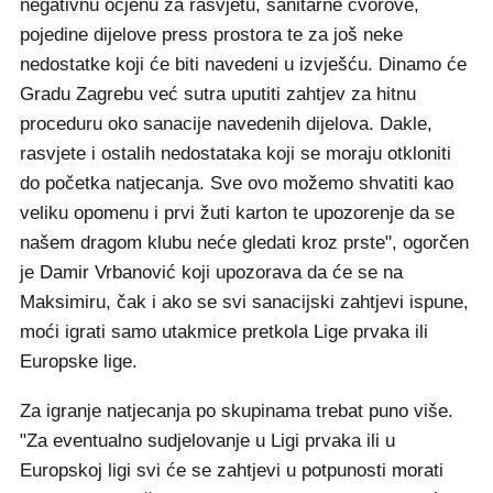
negativnu ocjenu za rasvjetu, sanitarne čvorove,
pojedine dijelove press prostora te za još neke
nedostatke koji će biti navedeni u izvješću. Dinamo će
Gradu Zagrebu već sutra uputiti zahtjev za hitnu
proceduru oko sanacije navedenih dijelova. Dakle,
rasvjete i ostalih nedostataka koji se moraju otkloniti
do početka natjecanja. Sve ovo možemo shvatiti kao
veliku opomenu i prvi žuti karton te upozorenje da se
našem dragom klubu neće gledati kroz prste", ogorčen
je Damir Vrbanović koji upozorava da će se na
Maksimiru, čak i ako se svi sanacijski zahtjevi ispune,
moći igrati samo utakmice pretkola Lige prvaka ili
Europske lige.
Za igranje natjecanja po skupinama trebat puno više.
"Za eventualno sudjelovanje u Ligi prvaka ili u
Europskoj ligi svi će se zahtjevi u potpunosti morati