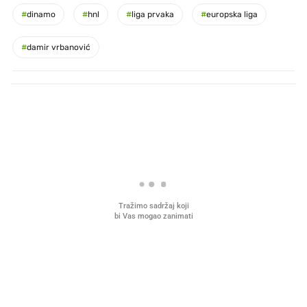
#
dinamo
#
hnl
#
liga prvaka
#
europska liga
#
damir vrbanović
PROČITAJTE JOŠ
Što povezuje Lexus i
Mokri prsti, kruh i paštet
legendarnog Ponyja?
ritual koji nikad nismo p