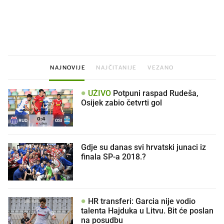
Što povezuje Lexus i
Mokri prsti, kruh i paštet
legendarnog Ponyja?
ritual koji nikad nismo p
NAJNOVIJE
NAJČITANIJE
VEZANO
UŽIVO
Potpuni raspad Rudeša,
Osijek zabio četvrti gol
0
:
4
RUD
OSI
UŽIVO
Gdje su danas svi hrvatski junaci iz
finala SP-a 2018.?
HR transferi: Garcia nije vodio
talenta Hajduka u Litvu. Bit će poslan
na posudbu