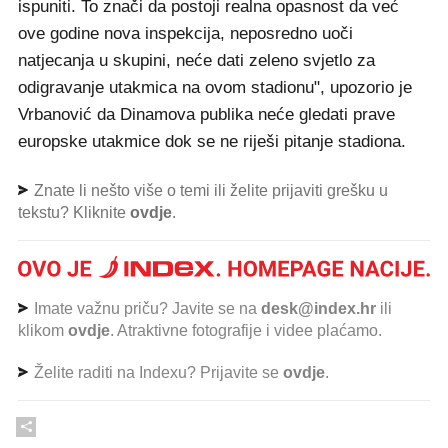
ispuniti. To znači da postoji realna opasnost da već
ove godine nova inspekcija, neposredno uoči
natjecanja u skupini, neće dati zeleno svjetlo za
odigravanje utakmica na ovom stadionu", upozorio je
Vrbanović da Dinamova publika neće gledati prave
europske utakmice dok se ne riješi pitanje stadiona.
Znate li nešto više o temi ili želite prijaviti grešku u
tekstu? Kliknite
ovdje
.
Imate važnu priču? Javite se na
desk@index.hr
ili
klikom
ovdje
. Atraktivne fotografije i videe plaćamo.
Želite raditi na Indexu? Prijavite se
ovdje
.