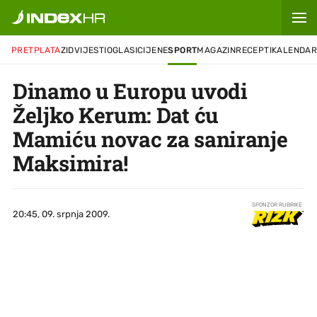
PRETPLATA
ZID
VIJESTI
OGLASI
CIJENE
SPORT
MAGAZIN
RECEPTI
KALENDA
Dinamo u Europu uvodi
Željko Kerum: Dat ću
Mamiću novac za saniranje
Maksimira!
SPONZOR RUBRIKE
20:45, 09. srpnja 2009.