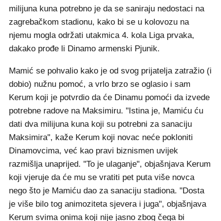
milijuna kuna potrebno je da se saniraju nedostaci na
zagrebačkom stadionu, kako bi se u kolovozu na
njemu mogla održati utakmica 4. kola Liga prvaka,
dakako prođe li Dinamo armenski Pjunik.
Mamić se pohvalio kako je od svog prijatelja zatražio (i
dobio) nužnu pomoć, a vrlo brzo se oglasio i sam
Kerum koji je potvrdio da će Dinamu pomoći da izvede
potrebne radove na Maksimiru. "Istina je, Mamiću ću
dati dva milijuna kuna koji su potrebni za sanaciju
Maksimira", kaže Kerum koji novac neće pokloniti
Dinamovcima, već kao pravi biznismen uvijek
razmišlja unaprijed. "To je ulaganje", objašnjava Kerum
koji vjeruje da će mu se vratiti pet puta više novca
nego što je Mamiću dao za sanaciju stadiona. "Dosta
je više bilo tog animoziteta sjevera i juga", objašnjava
Kerum svima onima koji nije jasno zbog čega bi