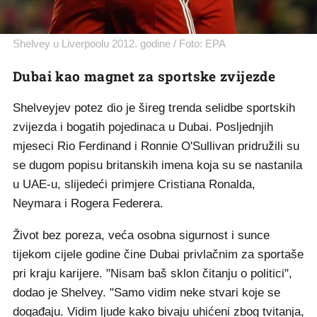
Shelvey u Liverpoolu 2012. godine / Foto: EPA
Dubai kao magnet za sportske zvijezde
Shelveyjev potez dio je šireg trenda selidbe sportskih
zvijezda i bogatih pojedinaca u Dubai. Posljednjih
mjeseci Rio Ferdinand i Ronnie O'Sullivan pridružili su
se dugom popisu britanskih imena koja su se nastanila
u UAE-u, slijedeći primjere Cristiana Ronalda,
Neymara i Rogera Federera.
Život bez poreza, veća osobna sigurnost i sunce
tijekom cijele godine čine Dubai privlačnim za sportaše
pri kraju karijere. "Nisam baš sklon čitanju o politici",
dodao je Shelvey. "Samo vidim neke stvari koje se
događaju. Vidim ljude kako bivaju uhićeni zbog tvitanja,