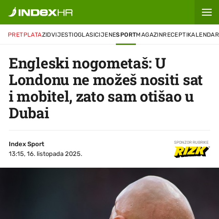
PRETPLATA
ZID
VIJESTI
OGLASI
CIJENE
SPORT
MAGAZIN
RECEPTI
KALENDA
Engleski nogometaš: U
Londonu ne možeš nositi sat
i mobitel, zato sam otišao u
Dubai
Index Sport
SPONZOR RUBRIKE
13:15, 16. listopada 2025.