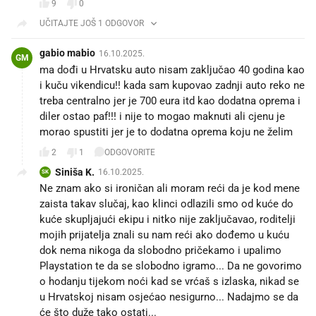
9
0
UČITAJTE JOŠ 1 ODGOVOR
gabio mabio
16.10.2025.
GM
ma dođi u Hrvatsku auto nisam zaključao 40 godina kao
i kuču vikendicu!! kada sam kupovao zadnji auto reko ne
treba centralno jer je 700 eura itd kao dodatna oprema i
diler ostao paf!!! i nije to mogao maknuti ali cjenu je
morao spustiti jer je to dodatna oprema koju ne želim
2
1
ODGOVORITE
Siniša K.
16.10.2025.
SK
Ne znam ako si ironičan ali moram reći da je kod mene
zaista takav slučaj, kao klinci odlazili smo od kuće do
kuće skupljajući ekipu i nitko nije zaključavao, roditelji
mojih prijatelja znali su nam reći ako dođemo u kuću
dok nema nikoga da slobodno pričekamo i upalimo
Playstation te da se slobodno igramo... Da ne govorimo
o hodanju tijekom noći kad se vrćaš s izlaska, nikad se
u Hrvatskoj nisam osjećao nesigurno... Nadajmo se da
će što duže tako ostati...