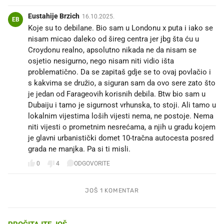
Eustahije Brzich
16.10.2025.
EB
Koje su to debilane. Bio sam u Londonu x puta i iako se
nisam micao daleko od šireg centra jer jbg šta ću u
Croydonu realno, apsolutno nikada ne da nisam se
osjetio nesigurno, nego nisam niti vidio išta
problematično. Da se zapitaš gdje se to ovaj povlačio i
s kakvima se družio, a siguran sam da ovo sere zato što
je jedan od Farageovih korisnih debila. Btw bio sam u
Dubaiju i tamo je sigurnost vrhunska, to stoji. Ali tamo u
lokalnim vijestima loših vijesti nema, ne postoje. Nema
niti vijesti o prometnim nesrećama, a njih u gradu kojem
je glavni urbanistički domet 10-tračna autocesta posred
grada ne manjka. Pa si ti misli.
0
4
ODGOVORITE
JOŠ 1 KOMENTAR