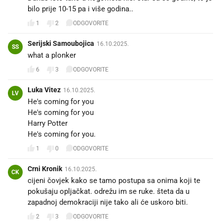
bilo prije 10-15 pa i više godina..
1
2
ODGOVORITE
Serijski Samoubojica
16.10.2025.
SS
what a plonker
6
3
ODGOVORITE
Luka Vitez
16.10.2025.
LV
He's coming for you
He's coming for you
Harry Potter
He's coming for you.
1
0
ODGOVORITE
Crni Kronik
16.10.2025.
CK
cijeni čovjek kako se tamo postupa sa onima koji te
pokušaju opljačkat. odrežu im se ruke. šteta da u
zapadnoj demokraciji nije tako ali će uskoro biti.
2
3
ODGOVORITE