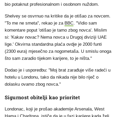
bio potaknut profesionalnom i osobnom nuždom.
Shelvey se osvrnuo na kritike da je otišao za novcem.
"To me ne smeta", rekao je za
BBC
. "Vidio sam
komentare poput 'otišao je tamo zbog novca'. Mislim
si: 'Kakav novac? Nema novca u Drugoj diviziji UAE
lige.' Okvirna standardna plaća ovdje je 2000 funti
(2300 eura) mjesečno za nogometaša. U smislu onoga
što sam zaradio tijekom karijere, to je ništa."
Dodao je i usporedbu: "Moj brat zarađuje više radeći u
hotelu u Londonu, tako da nikada nije bilo riječ o
dolasku ovamo zbog novca."
Sigurnost obitelji kao prioritet
Londonac, koji je prošao akademije Arsenala, West
Hama i Charltona, ističe da je u fazi karijere kada želi