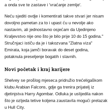
a onda sve te zastave i 'vraćanje zemlje'.
Neću sjediti ovdje i komentirati takve stvari jer nisam
dovoljno pametan za to i upast ću u nevolje ako
nastavim, ali jednostavno osjećam da Ujedinjeno
Kraljevstvo nije ono što je bilo prije 10 do 15 godina."
Stručnjaci ističu da je i takozvana "Zlatna viza"
Emirata, koja jamči boravak do deset godina,
potaknula preseljenje bogatih i slavnih.
Novi početak i kraj karijere
Shelvey se prošlog mjeseca pridružio trećeligaškom
klubu Arabian Falcons, gdje ga trenira prijatelj iz
djetinjstva Harry Agombar. Odluka je uslijedila nakon
što je ozljeda tetive koljena zaustavila mogući prelazak
u Hull City.