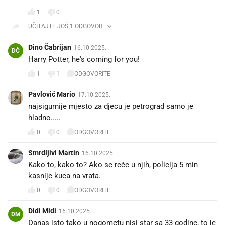
1
0
UČITAJTE JOŠ 1 ODGOVOR
Dino Čabrijan
16.10.2025.
DČ
Harry Potter, he's coming for you!
1
1
ODGOVORITE
Pavlović Mario
17.10.2025.
najsigurnije mjesto za djecu je petrograd samo je
hladno.....
0
0
ODGOVORITE
Smrdljivi Martin
16.10.2025.
Kako to, kako to? Ako se reče u njih, policija 5 min
kasnije kuca na vrata.
0
0
ODGOVORITE
Didi Midi
16.10.2025.
DM
Danas isto tako u nogometu nisi star sa 33 godine, to je