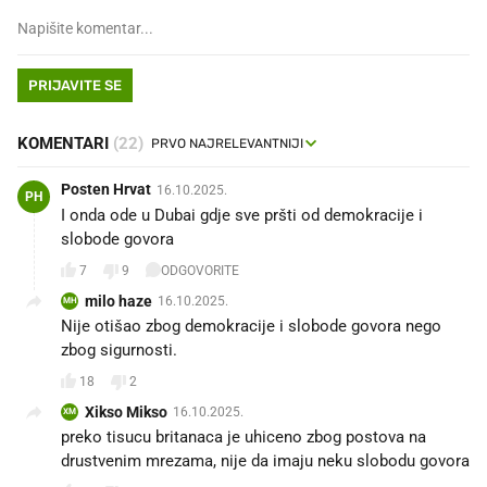
PRIJAVITE SE
KOMENTARI
(22)
Posten Hrvat
16.10.2025.
PH
I onda ode u Dubai gdje sve pršti od demokracije i
slobode govora
7
9
ODGOVORITE
milo haze
16.10.2025.
MH
Nije otišao zbog demokracije i slobode govora nego
zbog sigurnosti.
18
2
Xikso Mikso
16.10.2025.
XM
preko tisucu britanaca je uhiceno zbog postova na
drustvenim mrezama, nije da imaju neku slobodu govora