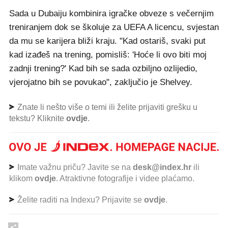
Sada u Dubaiju kombinira igračke obveze s večernjim
treniranjem dok se školuje za UEFA A licencu, svjestan
da mu se karijera bliži kraju. "Kad ostariš, svaki put
kad izađeš na trening, pomisliš: 'Hoće li ovo biti moj
zadnji trening?' Kad bih se sada ozbiljno ozlijedio,
vjerojatno bih se povukao", zaključio je Shelvey.
Znate li nešto više o temi ili želite prijaviti grešku u
tekstu? Kliknite
ovdje
.
Imate važnu priču? Javite se na
desk@index.hr
ili
klikom
ovdje
. Atraktivne fotografije i videe plaćamo.
Želite raditi na Indexu? Prijavite se
ovdje
.