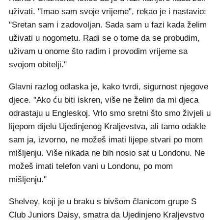
uživati. "Imao sam svoje vrijeme", rekao je i nastavio:
"Sretan sam i zadovoljan. Sada sam u fazi kada želim
uživati u nogometu. Radi se o tome da se probudim,
uživam u onome što radim i provodim vrijeme sa
svojom obitelji."
Glavni razlog odlaska je, kako tvrdi, sigurnost njegove
djece. "Ako ću biti iskren, više ne želim da mi djeca
odrastaju u Engleskoj. Vrlo smo sretni što smo živjeli u
lijepom dijelu Ujedinjenog Kraljevstva, ali tamo odakle
sam ja, izvorno, ne možeš imati lijepe stvari po mom
mišljenju. Više nikada ne bih nosio sat u Londonu. Ne
možeš imati telefon vani u Londonu, po mom
mišljenju."
Shelvey, koji je u braku s bivšom članicom grupe S
Club Juniors Daisy, smatra da Ujedinjeno Kraljevstvo