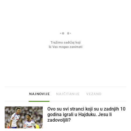
PROČITAJTE JOŠ
Što povezuje Lexus i
Mokri prsti, kruh i paštet
legendarnog Ponyja?
ritual koji nikad nismo p
NAJNOVIJE
NAJČITANIJE
VEZANO
Ovo su svi stranci koji su u zadnjih 10
godina igrali u Hajduku. Jesu li
zadovoljili?