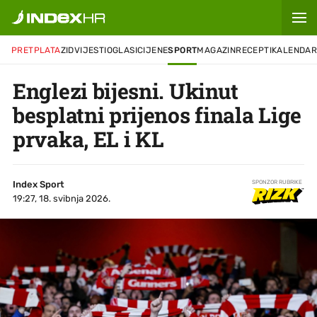
PRETPLATA
ZID
VIJESTI
OGLASI
CIJENE
SPORT
MAGAZIN
RECEPTI
KALENDA
Englezi bijesni. Ukinut
besplatni prijenos finala Lige
prvaka, EL i KL
Index Sport
SPONZOR RUBRIKE
19:27, 18. svibnja 2026.