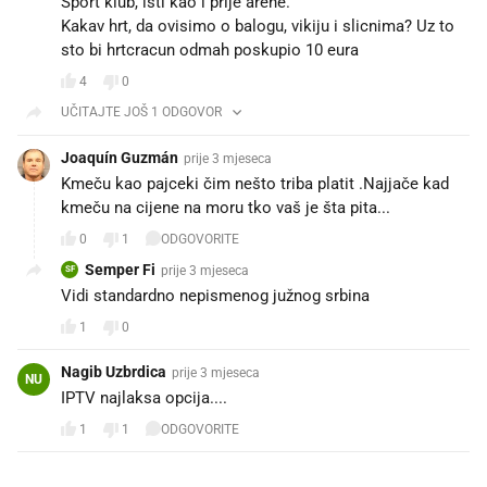
Sport klub, isti kao i prije arene.
Kakav hrt, da ovisimo o balogu, vikiju i slicnima? Uz to
sto bi hrtcracun odmah poskupio 10 eura
4
0
UČITAJTE JOŠ 1 ODGOVOR
Joaquín Guzmán
prije 3 mjeseca
Kmeču kao pajceki čim nešto triba platit .Najjače kad
kmeču na cijene na moru tko vaš je šta pita...
0
1
ODGOVORITE
Semper Fi
prije 3 mjeseca
SF
Vidi standardno nepismenog južnog srbina
1
0
Nagib Uzbrdica
prije 3 mjeseca
NU
IPTV najlaksa opcija....
1
1
ODGOVORITE