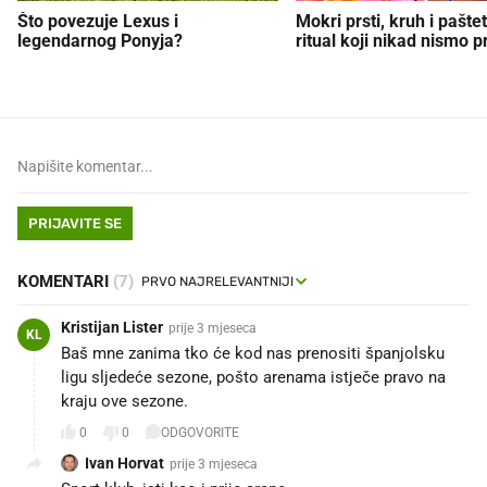
Što povezuje Lexus i
Mokri prsti, kruh i paštet
legendarnog Ponyja?
ritual koji nikad nismo p
PRIJAVITE SE
KOMENTARI
(7)
Kristijan Lister
prije 3 mjeseca
KL
Baš mne zanima tko će kod nas prenositi španjolsku
ligu sljedeće sezone, pošto arenama istječe pravo na
kraju ove sezone.
0
0
ODGOVORITE
Ivan Horvat
prije 3 mjeseca