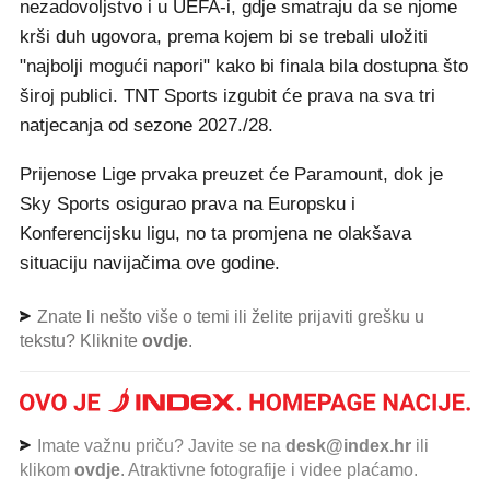
nezadovoljstvo i u UEFA-i, gdje smatraju da se njome
krši duh ugovora, prema kojem bi se trebali uložiti
"najbolji mogući napori" kako bi finala bila dostupna što
široj publici. TNT Sports izgubit će prava na sva tri
natjecanja od sezone 2027./28.
Prijenose Lige prvaka preuzet će Paramount, dok je
Sky Sports osigurao prava na Europsku i
Konferencijsku ligu, no ta promjena ne olakšava
situaciju navijačima ove godine.
Znate li nešto više o temi ili želite prijaviti grešku u
tekstu? Kliknite
ovdje
.
Imate važnu priču? Javite se na
desk@index.hr
ili
klikom
ovdje
. Atraktivne fotografije i videe plaćamo.