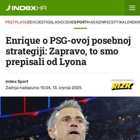
PRETPLATA
ZID
VIJESTI
OGLASI
CIJENE
SPORT
MAGAZIN
RECEPTI
KALENDA
Enrique o PSG-ovoj posebnoj
strategiji: Zapravo, to smo
prepisali od Lyona
Index Sport
SPONZOR RUBRIKE
Zadnja nadopuna: 15:04, 13. srpnja 2025.