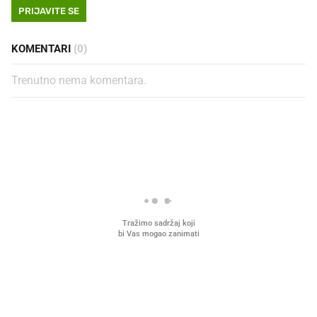
PRIJAVITE SE
KOMENTARI
(0)
Trenutno nema komentara.
PROČITAJTE JOŠ
Što povezuje Lexus i
Mokri prsti, kruh i paštet
legendarnog Ponyja?
ritual koji nikad nismo p