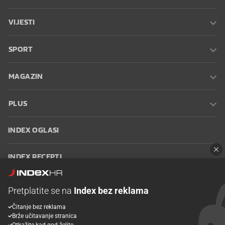
VIJESTI
SPORT
MAGAZIN
PLUS
INDEX OGLASI
INDEX RECEPTI
INFO
Pretplatite se na
Index bez reklama
Čitanje bez reklama
Oglašavanje
Zaposli se na Indexu
Kontakt
Impressum
Uvjeti
Brže učitavanje stranica
korištenja
Postavke kolačića