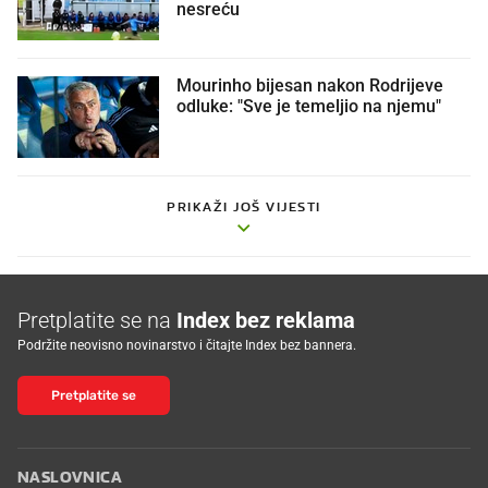
nesreću
Mourinho bijesan nakon Rodrijeve
odluke: "Sve je temeljio na njemu"
PRIKAŽI JOŠ VIJESTI
Pretplatite se na
Index bez reklama
Podržite neovisno novinarstvo i čitajte Index bez bannera.
Pretplatite se
NASLOVNICA