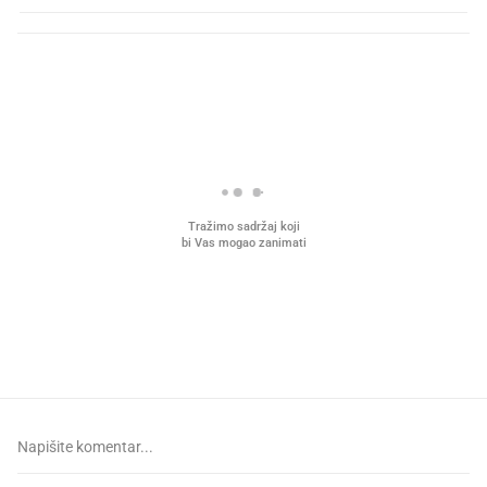
PROČITAJTE JOŠ
Što povezuje Lexus i
Mokri prsti, kruh i paštet
legendarnog Ponyja?
ritual koji nikad nismo p