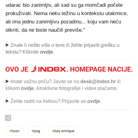
udarac bio zanimljiv, ali sad su ga momčadi počele
prokuživati. Nema neku težinu u kontekstu utakmice,
ali ima jednu zanimljivu pozadinu... koju vam neću
otkriti, da ne biste naučili previše."
Znate li nešto više o temi ili želite prijaviti grešku u
tekstu? Kliknite
ovdje
.
Imate važnu priču? Javite se na
desk@index.hr
ili
klikom
ovdje
. Atraktivne fotografije i videe plaćamo.
Želite raditi na Indexu? Prijavite se
ovdje
.
#
lyon
#
psg
#
luis enrique