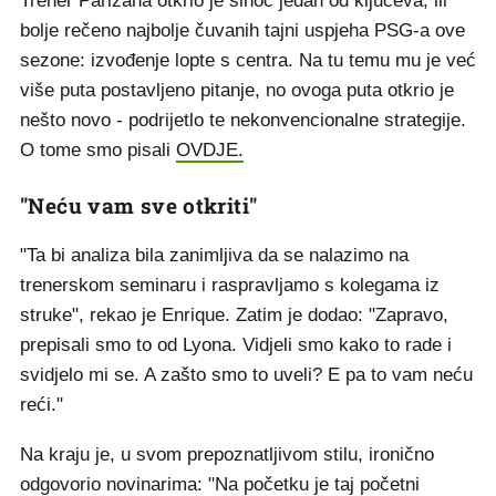
Trener Parižana otkrio je sinoć jedan od ključeva, ili
bolje rečeno najbolje čuvanih tajni uspjeha PSG-a ove
sezone: izvođenje lopte s centra. Na tu temu mu je već
više puta postavljeno pitanje, no ovoga puta otkrio je
nešto novo - podrijetlo te nekonvencionalne strategije.
O tome smo pisali
OVDJE.
"Neću vam sve otkriti"
"Ta bi analiza bila zanimljiva da se nalazimo na
trenerskom seminaru i raspravljamo s kolegama iz
struke", rekao je Enrique. Zatim je dodao: "Zapravo,
prepisali smo to od Lyona. Vidjeli smo kako to rade i
svidjelo mi se. A zašto smo to uveli? E pa to vam neću
reći."
Na kraju je, u svom prepoznatljivom stilu, ironično
odgovorio novinarima: "Na početku je taj početni