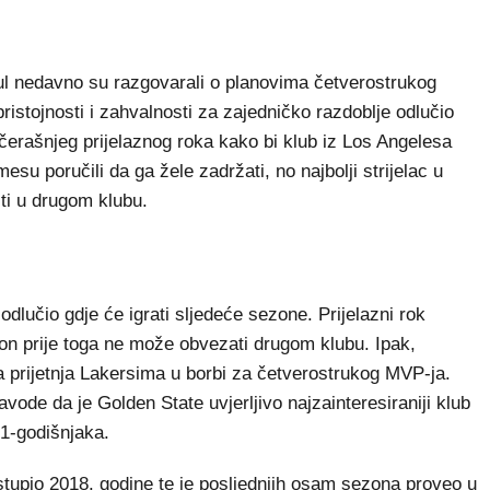
ul nedavno su razgovarali o planovima četverostrukog
istojnosti i zahvalnosti za zajedničko razdoblje odlučio
ečerašnjeg prijelaznog roka kako bi klub iz Los Angelesa
esu poručili da ga žele zadržati, no najbolji strijelac u
iti u drugom klubu.
odlučio gdje će igrati sljedeće sezone. Prijelazni rok
ron prije toga ne može obvezati drugom klubu. Ipak,
 prijetnja Lakersima u borbi za četverostrukog MVP-ja.
avode da je Golden State uvjerljivo najzainteresiraniji klub
1-godišnjaka.
tupio 2018. godine te je posljednjih osam sezona proveo u