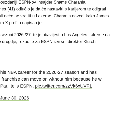
jpouzdaniji ESPN-ov insajder Shams Charania.
 (41) odlučio je da će nastaviti s karijerom te odigrati
ali neće se vratiti u Lakerse. Charania navodi kako James
m X profilu napisao je:
sezoni 2026./27. te je obavijestio Los Angeles Lakerse da
e drugdje, rekao je za ESPN izvršni direktor Klutch
his NBA career for the 2026-27 season and has
e franchise can move on without him because he will
 Paul tells ESPN.
pic.twitter.com/zzVk6xUVF1
June 30, 2026