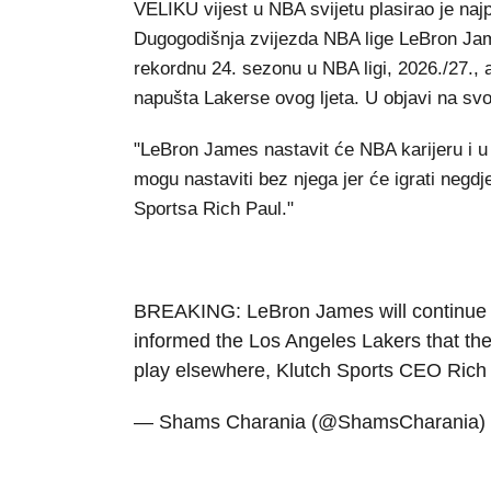
VELIKU vijest u NBA svijetu plasirao je na
Dugogodišnja zvijezda NBA lige LeBron James
rekordnu 24. sezonu u NBA ligi, 2026./27., 
napušta Lakerse ovog ljeta. U objavi na svo
"LeBron James nastavit će NBA karijeru i u 
mogu nastaviti bez njega jer će igrati negdj
Sportsa Rich Paul."
BREAKING: LeBron James will continue 
informed the Los Angeles Lakers that th
play elsewhere, Klutch Sports CEO Rich
— Shams Charania (@ShamsCharania)