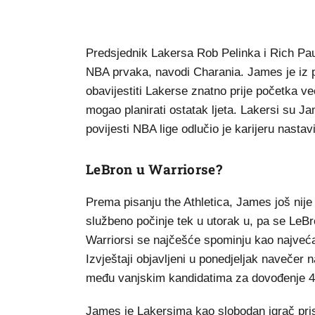
Predsjednik Lakersa Rob Pelinka i Rich Pa
NBA prvaka, navodi Charania. James je iz pr
obavijestiti Lakerse znatno prije početka v
mogao planirati ostatak ljeta. Lakersi su Jam
povijesti NBA lige odlučio je karijeru nastav
LeBron u Warriorse?
Prema pisanju the Athletica, James još nije 
službeno počinje tek u utorak u, pa se LeB
Warriorsi se najčešće spominju kao najveća
Izvještaji objavljeni u ponedjeljak navečer n
među vanjskim kandidatima za dovođenje 4
James je Lakersima kao slobodan igrač pris