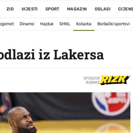
ZID
VIJESTI
SPORT
MAGAZIN
OGLASI
CIJEN
ogomet
Dinamo
Hajduk
SHNL
Košarka
Borilački sportovi
dlazi iz Lakersa
SPONZOR
RUBRIKE