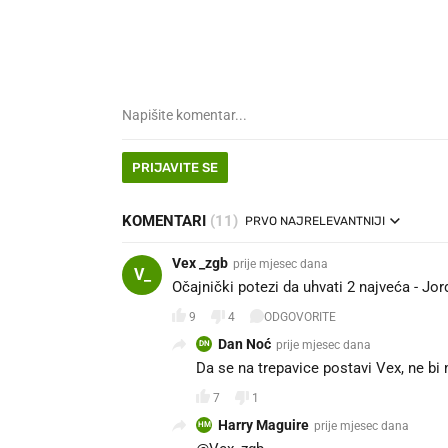
PRIJAVITE SE
KOMENTARI
(11)
PRVO NAJRELEVANTNIJI
Vex _zgb
prije mjesec dana
V_
Očajnički potezi da uhvati 2 najveća - Jo
9
4
ODGOVORITE
Dan Noć
prije mjesec dana
DN
Da se na trepavice postavi Vex, ne bi m
7
1
Harry Maguire
prije mjesec dana
HM