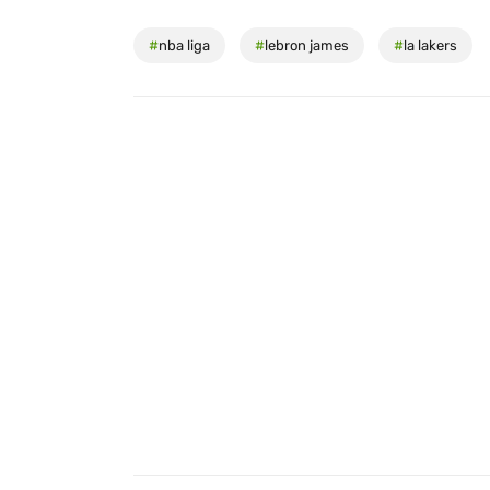
#
nba liga
#
lebron james
#
la lakers