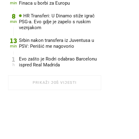
min
Finaca u borbi za Europu
8
HR Transferi: U Dinamo stiže igrač
min
PSG-a. Evo gdje je zapelo s ruskim
veznjakom
13
Srbin nakon transfera iz Juventusa u
min
PSV: Perišić me nagovorio
1
Evo zašto je Rodri odabrao Barcelonu
h
ispred Real Madrida
PRIKAŽI JOŠ VIJESTI