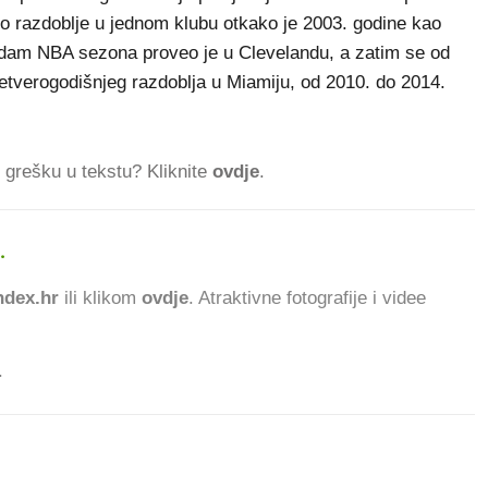
uto razdoblje u jednom klubu otkako je 2003. godine kao
 sedam NBA sezona proveo je u Clevelandu, a zatim se od
etverogodišnjeg razdoblja u Miamiju, od 2010. do 2014.
ti grešku u tekstu? Kliknite
ovdje
.
.
873.025 ČITATELJA D
dex.hr
ili klikom
ovdje
. Atraktivne fotografije i videe
.