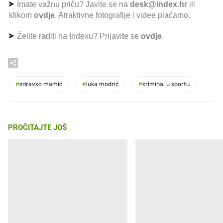
Imate važnu priču? Javite se na
desk@index.hr
ili
klikom
ovdje
. Atraktivne fotografije i videe plaćamo.
Želite raditi na Indexu? Prijavite se
ovdje
.
#
zdravko mamić
#
luka modrić
#
kriminal u sportu
PROČITAJTE JOŠ