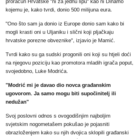
proračun Hrvatske "ni za jednu lipu" kao ni Dinamo
kojemu je, kako tvrdi, donio 500 milijuna eura.
"Ono što sam ja donio iz Europe donio sam kako bi
mogli krasti oni u Uljaniku i slični koji pljačkaju
hrvatske porezne obveznike", izjavio je Mamić.
Tvrdi kako su ga sudski progonili oni koji su htjeli doći
na njegovu poziciju kao promotora mladih igrača poput,
svojedobno, Luke Modrića.
"Modrić mi je davao dio novca građanskim
ugovorom. Ja samo mogu biti supočinitelj ili
nedužan"
Svoj poslovni odnos s ovogodišnjim najboljim
svjetskim nogometašem pokušao je pojasniti
obrazloženjem kako su njih dvojica sklopili građanski