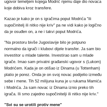
ugovor temeljem kojega Modrić njemu daje dio novaca
koje dobiva kroz transfere.
Kazao je kako je on s igračima poput Modrića "ili
supočinitelj ili nitko nije kriv" pa ne vidi kako je logično
da je osuđen on, a ne i takvi poput Modrića.
"Na prostoru bivše Jugoslavije bilo je potpuno
normalno da igrači i klubovi dijele transfer. Ja sam bio
investitor u mlade talente. Investirao sam u mlade
igrače. Imao sam privatni građanski ugovor s (Lukom)
Modrićem. Kada je on otišao iz Dinama (u Tottenham)
platio je porez. Onda je on svoj novac podijelio između
sebe i mene. Tih 52 milijuna kuna je u rukama Mamića
i Modrića. Ja sam novac iz Dinama iznio preko tih
igrača. Ili smo zajedno supočinitelji ili nitko nije kriv."
"Svi su se urotili protiv mene"