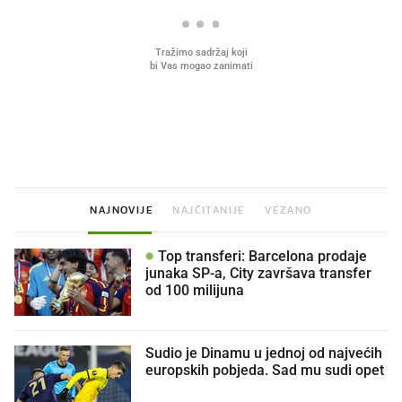
Što povezuje Lexus i
Hrana bez koje ne idem
legendarnog Ponyja?
plažu sada je na akciji u
Kauflandu
NAJNOVIJE
NAJČITANIJE
VEZANO
Top transferi: Barcelona prodaje
junaka SP-a, City završava transfer
od 100 milijuna
Sudio je Dinamu u jednoj od najvećih
europskih pobjeda. Sad mu sudi opet