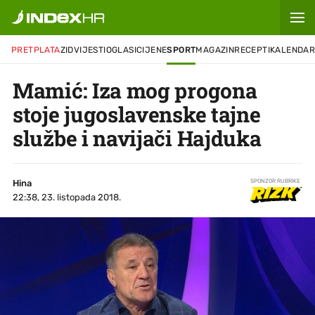
PRETPLATA
ZID
VIJESTI
OGLASI
CIJENE
SPORT
MAGAZIN
RECEPTI
KALENDA
Mamić: Iza mog progona
stoje jugoslavenske tajne
službe i navijači Hajduka
Hina
SPONZOR RUBRIKE
22:38, 23. listopada 2018.