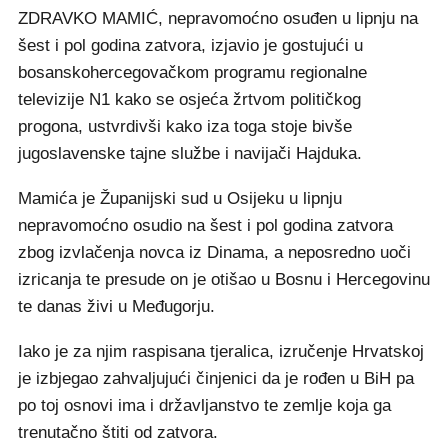
ZDRAVKO MAMIĆ, nepravomoćno osuđen u lipnju na
šest i pol godina zatvora, izjavio je gostujući u
bosanskohercegovačkom programu regionalne
televizije N1 kako se osjeća žrtvom političkog
progona, ustvrdivši kako iza toga stoje bivše
jugoslavenske tajne službe i navijači Hajduka.
Mamića je Županijski sud u Osijeku u lipnju
nepravomoćno osudio na šest i pol godina zatvora
zbog izvlačenja novca iz Dinama, a neposredno uoči
izricanja te presude on je otišao u Bosnu i Hercegovinu
te danas živi u Međugorju.
Iako je za njim raspisana tjeralica, izručenje Hrvatskoj
je izbjegao zahvaljujući činjenici da je rođen u BiH pa
po toj osnovi ima i državljanstvo te zemlje koja ga
trenutačno štiti od zatvora.