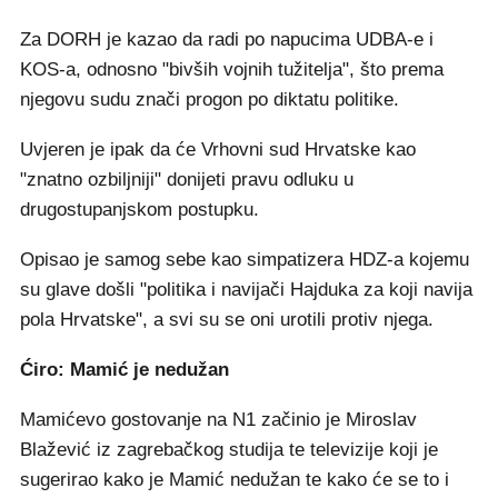
Za DORH je kazao da radi po napucima UDBA-e i
KOS-a, odnosno "bivših vojnih tužitelja", što prema
njegovu sudu znači progon po diktatu politike.
Uvjeren je ipak da će Vrhovni sud Hrvatske kao
"znatno ozbiljniji" donijeti pravu odluku u
drugostupanjskom postupku.
Opisao je samog sebe kao simpatizera HDZ-a kojemu
su glave došli "politika i navijači Hajduka za koji navija
pola Hrvatske", a svi su se oni urotili protiv njega.
Ćiro: Mamić je nedužan
Mamićevo gostovanje na N1 začinio je Miroslav
Blažević iz zagrebačkog studija te televizije koji je
sugerirao kako je Mamić nedužan te kako će se to i