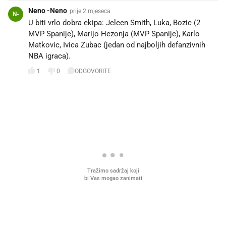
Neno -Neno
prije 2 mjeseca
N-
U biti vrlo dobra ekipa: Jeleen Smith, Luka, Bozic (2
MVP Spanije), Marijo Hezonja (MVP Spanije), Karlo
Matkovic, Ivica Zubac (jedan od najboljih defanzivnih
NBA igraca).
1
0
ODGOVORITE
PROČITAJTE JOŠ
Što povezuje Lexus i
Mokri prsti, kruh i paštet
legendarnog Ponyja?
ritual koji nikad nismo p