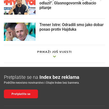
odlazi!". Glasnogovornik odbacio
pitanje
Trener Istre: Odradili smo jako dobar
posao protiv Hajduka
PRIKAŽI JOŠ VIJESTI
Pretplatite se na
Index bez reklama
Podržite neovisno novinarstvo i čitajte Index bez bannera.
Pretplatite se