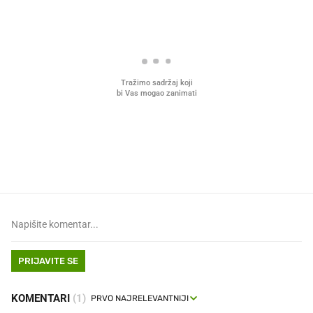
Što povezuje Lexus i
Mokri prsti, kruh i paštet
legendarnog Ponyja?
ritual koji nikad nismo p
PRIJAVITE SE
KOMENTARI
(1)