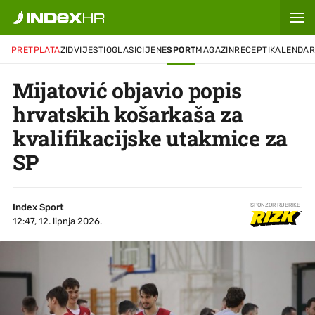
PRETPLATA
ZID
VIJESTI
OGLASI
CIJENE
SPORT
MAGAZIN
RECEPTI
KALENDA
Mijatović objavio popis
hrvatskih košarkaša za
kvalifikacijske utakmice za
SP
Index Sport
SPONZOR RUBRIKE
12:47, 12. lipnja 2026.