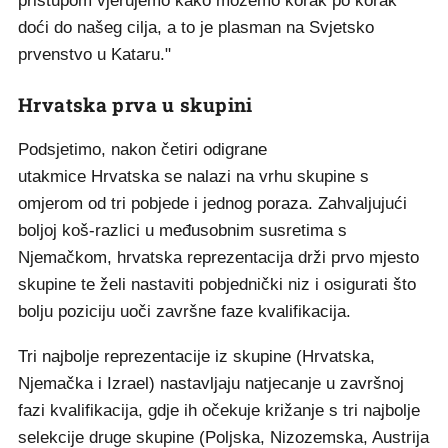
pristupom vjerujemo kako možemo korak po korak
doći do našeg cilja, a to je plasman na Svjetsko
prvenstvo u Kataru."
Hrvatska prva u skupini
Podsjetimo, nakon četiri odigrane
utakmice Hrvatska se nalazi na vrhu skupine s
omjerom od tri pobjede i jednog poraza. Zahvaljujući
boljoj koš-razlici u međusobnim susretima s
Njemačkom, hrvatska reprezentacija drži prvo mjesto
skupine te želi nastaviti pobjednički niz i osigurati što
bolju poziciju uoči završne faze kvalifikacija.
Tri najbolje reprezentacije iz skupine (Hrvatska,
Njemačka i Izrael) nastavljaju natjecanje u završnoj
fazi kvalifikacija, gdje ih očekuje križanje s tri najbolje
selekcije druge skupine (Poljska, Nizozemska, Austrija