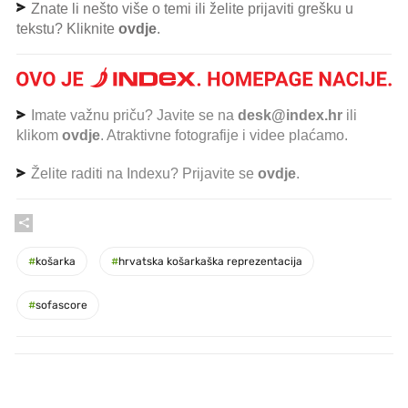
Znate li nešto više o temi ili želite prijaviti grešku u
tekstu? Kliknite
ovdje
.
Imate važnu priču? Javite se na
desk@index.hr
ili
klikom
ovdje
. Atraktivne fotografije i videe plaćamo.
Želite raditi na Indexu? Prijavite se
ovdje
.
#
košarka
#
hrvatska košarkaška reprezentacija
#
sofascore
PROČITAJTE JOŠ