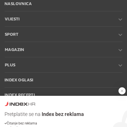
NASLOVNICA
VIJESTI
SPORT
MAGAZIN
PLUS
INDEX OGLASI
INDEX RECEPTI
INFO
Pretplatite se na
Index bez reklama
Čitanje bez reklama
Oglašavanje
Zaposli se na Indexu
Kontakt
Impressum
Uvjeti