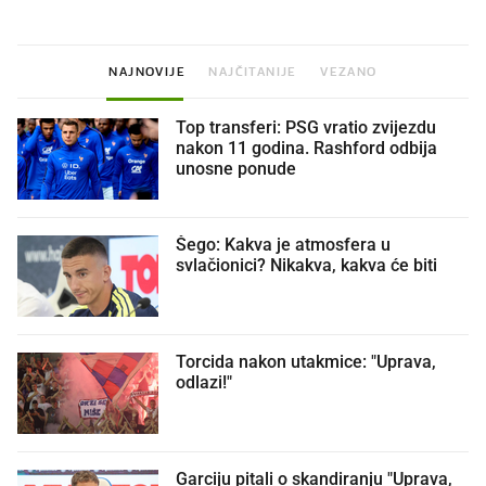
NAJNOVIJE
NAJČITANIJE
VEZANO
Top transferi: PSG vratio zvijezdu
nakon 11 godina. Rashford odbija
unosne ponude
Šego: Kakva je atmosfera u
svlačionici? Nikakva, kakva će biti
Torcida nakon utakmice: "Uprava,
odlazi!"
Garciju pitali o skandiranju "Uprava,