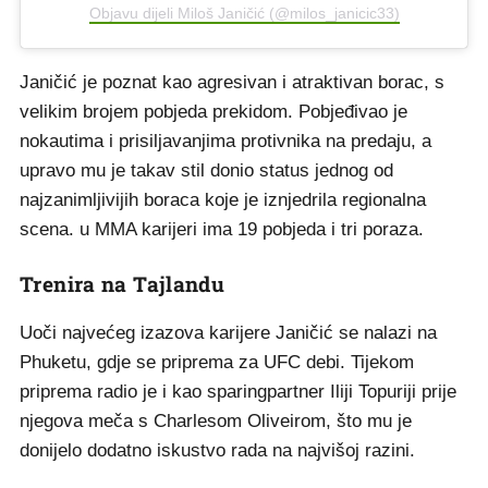
Objavu dijeli Miloš Janičić (@milos_janicic33)
Janičić je poznat kao agresivan i atraktivan borac, s
velikim brojem pobjeda prekidom. Pobjeđivao je
nokautima i prisiljavanjima protivnika na predaju, a
upravo mu je takav stil donio status jednog od
najzanimljivijih boraca koje je iznjedrila regionalna
scena. u MMA karijeri ima 19 pobjeda i tri poraza.
Trenira na Tajlandu
Uoči najvećeg izazova karijere Janičić se nalazi na
Phuketu, gdje se priprema za UFC debi. Tijekom
priprema radio je i kao sparingpartner Iliji Topuriji prije
njegova meča s Charlesom Oliveirom, što mu je
donijelo dodatno iskustvo rada na najvišoj razini.