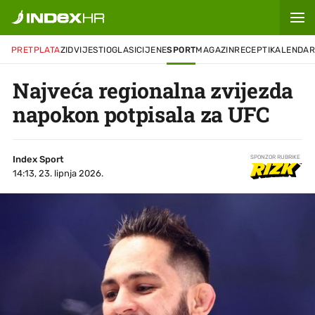
PRETPLATA
ZID
VIJESTI
OGLASI
CIJENE
SPORT
MAGAZIN
RECEPTI
KALENDA
Najveća regionalna zvijezda
napokon potpisala za UFC
Index Sport
SPONZOR RUBRIKE
14:13, 23. lipnja 2026.