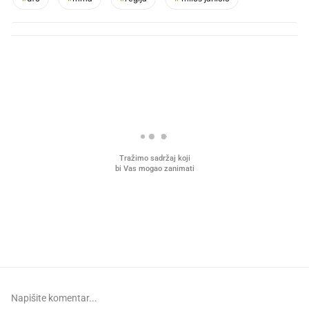
PROČITAJTE JOŠ
Što povezuje Lexus i
Mokri prsti, kruh i paštet
legendarnog Ponyja?
ritual koji nikad nismo p