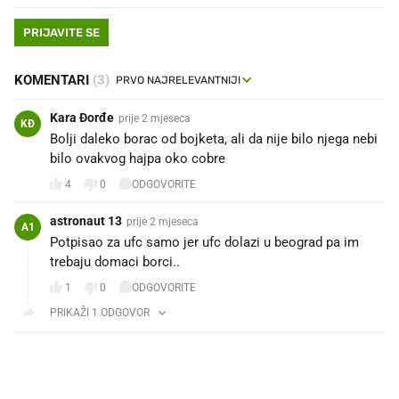
PRIJAVITE SE
KOMENTARI
(3)
Kara Đorđe
prije 2 mjeseca
KĐ
Bolji daleko borac od bojketa, ali da nije bilo njega nebi
bilo ovakvog hajpa oko cobre
4
0
ODGOVORITE
astronaut 13
prije 2 mjeseca
A1
Potpisao za ufc samo jer ufc dolazi u beograd pa im
trebaju domaci borci..
1
0
ODGOVORITE
PRIKAŽI 1 ODGOVOR
PROČITAJTE JOŠ