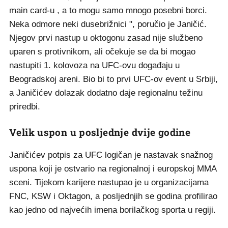
main card-u , a to mogu samo mnogo posebni borci.
Neka odmore neki dusebrižnici ", poručio je Janičić.
Njegov prvi nastup u oktogonu zasad nije službeno
uparen s protivnikom, ali očekuje se da bi mogao
nastupiti 1. kolovoza na UFC-ovu događaju u
Beogradskoj areni. Bio bi to prvi UFC-ov event u Srbiji,
a Janičićev dolazak dodatno daje regionalnu težinu
priredbi.
Velik uspon u posljednje dvije godine
Janičićev potpis za UFC logičan je nastavak snažnog
uspona koji je ostvario na regionalnoj i europskoj MMA
sceni. Tijekom karijere nastupao je u organizacijama
FNC, KSW i Oktagon, a posljednjih se godina profilirao
kao jedno od najvećih imena borilačkog sporta u regiji.