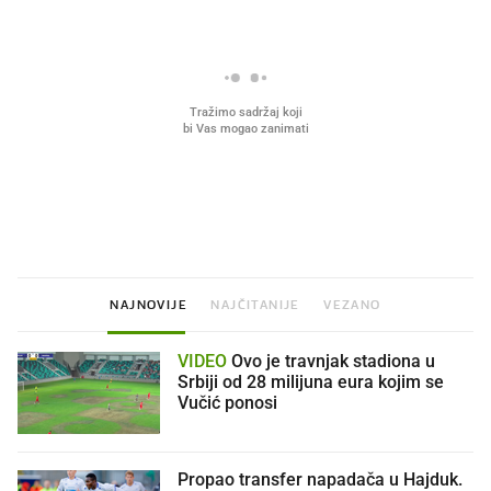
Što povezuje Lexus i
Mokri prsti, kruh i paštet
legendarnog Ponyja?
ritual koji nikad nismo p
NAJNOVIJE
NAJČITANIJE
VEZANO
VIDEO
Ovo je travnjak stadiona u
Srbiji od 28 milijuna eura kojim se
Vučić ponosi
Propao transfer napadača u Hajduk.