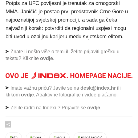
Potpis za UFC povijesni je trenutak za crnogorski
MMA. Janičić je postao prvi predstavnik Crne Gore u
najpoznatijoj svjetskoj promociji, a sada ga čeka
najvažniji korak: potvrditi da regionalni uspjesi mogu
biti uvod u ozbiljnu karijeru među svjetskom elitom.
Znate li nešto više o temi ili želite prijaviti grešku u
tekstu? Kliknite
ovdje
.
Imate važnu priču? Javite se na
desk@index.hr
ili
klikom
ovdje
. Atraktivne fotografije i videe plaćamo.
Želite raditi na Indexu? Prijavite se
ovdje
.
#
ufc
#
mma
#
regija
#
miloš janičić