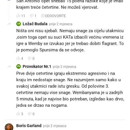
San Antonio opet shebao 15 poena razlike koje je imao
krajem treće četvrtine. Ne možeš vjerovat.
11
1
ODGOVORITE
Ložač Budala
prije 2 mjeseca
LB
Ništa oni nisu sjebali. Nemaju snage za cijelu utakmicu
,osim toga opet su suci KATa izbacili većinu vremena iz
igre a Wemby se izvukao jer je trebao dobiti flagrant. To
je pomoglo Spursima da se odvoje.
4
0
Provokator Nr.1
prije 2 mjeseca
PN
Prve dvije cetvrtine igraju ekstremno agresivno i na
kraju im nedostaje snage. Ne razumijem samo kako u
svakoj utakmici rade istu gresku. Od polovine 3.
cetvrtine nemaju vise snage. Wembanyama je u zadnjih
5 minuta, kad je najvise bio potreban, izgledao kao drvo,
jedva se drzao na nogama.
3
0
Boris Garland
prije 2 mjeseca