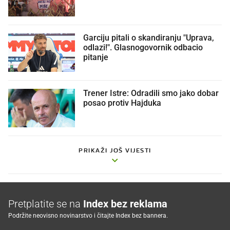
Garciju pitali o skandiranju "Uprava,
odlazi!". Glasnogovornik odbacio
pitanje
Trener Istre: Odradili smo jako dobar
posao protiv Hajduka
PRIKAŽI JOŠ VIJESTI
Pretplatite se na
Index bez reklama
Podržite neovisno novinarstvo i čitajte Index bez bannera.