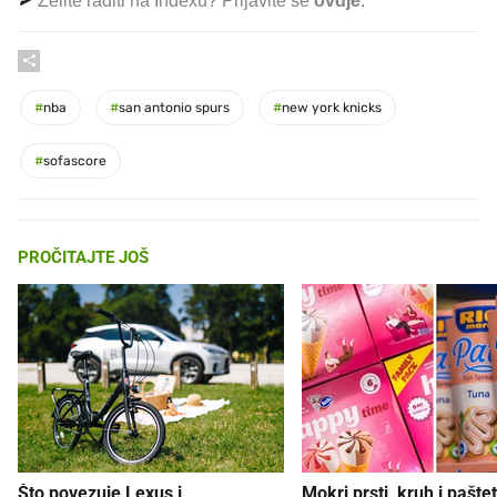
Želite raditi na Indexu? Prijavite se
ovdje
.
#
nba
#
san antonio spurs
#
new york knicks
#
sofascore
PROČITAJTE JOŠ
Što povezuje Lexus i
Mokri prsti, kruh i paštet