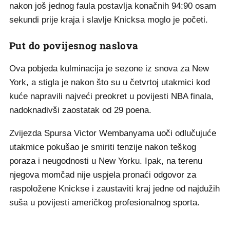
nakon još jednog faula postavlja konačnih 94:90 osam
sekundi prije kraja i slavlje Knicksa moglo je početi.
Put do povijesnog naslova
Ova pobjeda kulminacija je sezone iz snova za New
York, a stigla je nakon što su u četvrtoj utakmici kod
kuće napravili najveći preokret u povijesti NBA finala,
nadoknadivši zaostatak od 29 poena.
Zvijezda Spursa Victor Wembanyama uoči odlučujuće
utakmice pokušao je smiriti tenzije nakon teškog
poraza i neugodnosti u New Yorku. Ipak, na terenu
njegova momčad nije uspjela pronaći odgovor za
raspoložene Knickse i zaustaviti kraj jedne od najdužih
suša u povijesti američkog profesionalnog sporta.