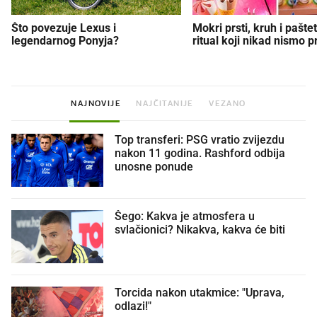
Što povezuje Lexus i
Mokri prsti, kruh i paštet
legendarnog Ponyja?
ritual koji nikad nismo p
NAJNOVIJE
NAJČITANIJE
VEZANO
Top transferi: PSG vratio zvijezdu
nakon 11 godina. Rashford odbija
unosne ponude
Šego: Kakva je atmosfera u
svlačionici? Nikakva, kakva će biti
Torcida nakon utakmice: "Uprava,
odlazi!"