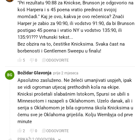
"Pri rezultatu 90:88 za Knickse, Brunson je odgovorio na
koš Harpera i s 45 poena vratio prednost svojoj
momčadi." Kaj je ovo, kakva je ovo rečenica? Znači
Harper je zabio za 90:90, ili vodstvo 91:90, da bi Brunson
postigao 45 poena i vratio NY u vodstvo 135:90, ili
135:91??? Vrhunski tekst...
Bez obzira na to, čestitke Knicksima. Svaka čast na
borbenosti i Gentlemen Sweepu u finalu!
5
0
ODGOVORITE
Božidar Glavonja
prije 2 mjeseca
BG
Apsolutno zasluženo. Ne želeći umanjivati uspjeh, ipak
se vidi ogroman utjecaj prethodnih kola na ekipe.
Knicksi prošetali slabašnim Istokom, Spursi se ubili s
Minnesotom i razapeli s Oklahomom. Uzelo danak, ali i
serija s Oklahomom je bila ogromna škola Knicksima u
čemu sve je Oklahoma griješila. Kolju Wembyja od prve
minute
2
0
ODGOVORITE
PRIKAŽI 2 ODGOVORA