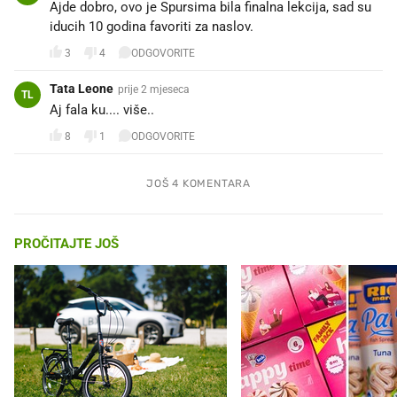
Ajde dobro, ovo je Spursima bila finalna lekcija, sad su
iducih 10 godina favoriti za naslov.
3
4
ODGOVORITE
Tata Leone
prije 2 mjeseca
TL
Aj fala ku.... više..
8
1
ODGOVORITE
JOŠ 4 KOMENTARA
PROČITAJTE JOŠ