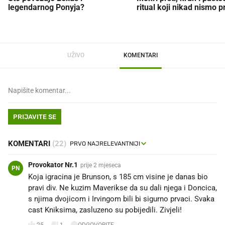
legendarnog Ponyja?
ritual koji nikad nismo p
UŽIVO
KOMENTARI
PRIJAVITE SE
KOMENTARI
(22)
Provokator Nr.1
prije 2 mjeseca
PN
Koja igracina je Brunson, s 185 cm visine je danas bio
pravi div. Ne kuzim Maverikse da su dali njega i Doncica,
s njima dvojicom i Irvingom bili bi sigurno prvaci. Svaka
cast Kniksima, zasluzeno su pobijedili. Zivjeli!
25
1
ODGOVORITE