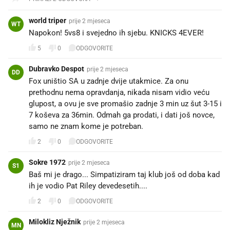
world triper
prije 2 mjeseca
WT
Napokon! 5vs8 i svejedno ih sjebu. KNICKS 4EVER!
5
0
ODGOVORITE
Dubravko Despot
prije 2 mjeseca
DD
Fox uništio SA u zadnje dvije utakmice. Za onu
prethodnu nema opravdanja, nikada nisam vidio veću
glupost, a ovu je sve promašio zadnje 3 min uz šut 3-15 i
7 koševa za 36min. Odmah ga prodati, i dati još novce,
samo ne znam kome je potreban.
2
0
ODGOVORITE
Sokre 1972
prije 2 mjeseca
S1
Baš mi je drago... Simpatiziram taj klub još od doba kad
ih je vodio Pat Riley devedesetih....
2
0
ODGOVORITE
Milokliz Nježnik
prije 2 mjeseca
MN