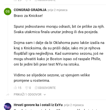
CONGRAD GRADNJA
prije 2 mjeseca
CG
Bravo za Knickse!
Spursi jednostavno moraju odrasti, bit će prilike za njih.
Svaka utakmica finala unutar jednog ili dva posjeda.
Dojma sam i dalje da bi Oklahoma puno lakše izašla na
kraj s Knicksima, da su prišli dalje, iako mi je njihova
flop&fall igra negledljiva. Kad sumiramo sezonu, još ne
mogu shvatiti kako je Boston ispao od raspale Phille,
oni bi jedini bili pravi test NYu na istoku.
Vidimo se slijedeće sezone, uz vjerujem velike
promjene u rosterima.
15
0
ODGOVORITE
PRIKAŽI 1 ODGOVOR
Hrvati govore ka i ostali iz ExYu
prije 2 mjeseca