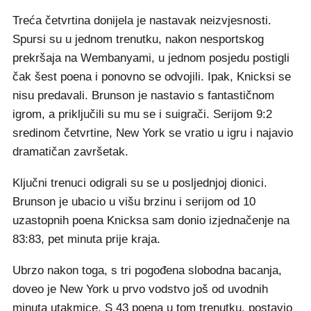
Treća četvrtina donijela je nastavak neizvjesnosti.
Spursi su u jednom trenutku, nakon nesportskog
prekršaja na Wembanyami, u jednom posjedu postigli
čak šest poena i ponovno se odvojili. Ipak, Knicksi se
nisu predavali. Brunson je nastavio s fantastičnom
igrom, a priključili su mu se i suigrači. Serijom 9:2
sredinom četvrtine, New York se vratio u igru i najavio
dramatičan završetak.
Ključni trenuci odigrali su se u posljednjoj dionici.
Brunson je ubacio u višu brzinu i serijom od 10
uzastopnih poena Knicksa sam donio izjednačenje na
83:83, pet minuta prije kraja.
Ubrzo nakon toga, s tri pogođena slobodna bacanja,
doveo je New York u prvo vodstvo još od uvodnih
minuta utakmice. S 43 poena u tom trenutku, postavio