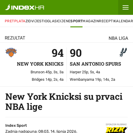
94
-
90
PRETPLATA
ZID
VIJESTI
OGLASI
CIJENE
SPORT
MAGAZIN
RECEPTI
KALENDA
REZULTAT
NBA LIGA
94
90
NEW YORK KNICKS
SAN ANTONIO SPURS
Brunson 45p, 3s, 3a
Harper 25p, 5s, 4a
Bridges 14p, 2s, 4a
Wembanyama 19p, 14s, 2a
New York Knicksi su prvaci
NBA lige
Index Sport
SPONZOR RUBRIKE
Zadnja nadopuna: 08:03, 14. lipnja 2026.