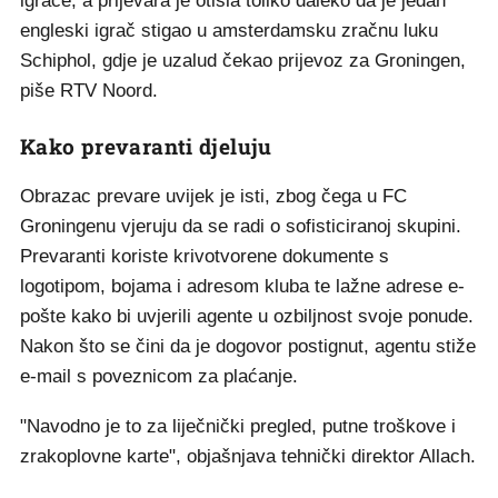
igrače, a prijevara je otišla toliko daleko da je jedan
engleski igrač stigao u amsterdamsku zračnu luku
Schiphol, gdje je uzalud čekao prijevoz za Groningen,
piše RTV Noord.
Kako prevaranti djeluju
Obrazac prevare uvijek je isti, zbog čega u FC
Groningenu vjeruju da se radi o sofisticiranoj skupini.
Prevaranti koriste krivotvorene dokumente s
logotipom, bojama i adresom kluba te lažne adrese e-
pošte kako bi uvjerili agente u ozbiljnost svoje ponude.
Nakon što se čini da je dogovor postignut, agentu stiže
e-mail s poveznicom za plaćanje.
"Navodno je to za liječnički pregled, putne troškove i
zrakoplovne karte", objašnjava tehnički direktor Allach.