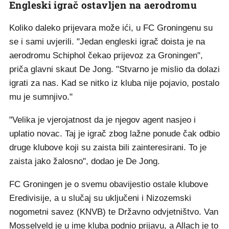
Engleski igrač ostavljen na aerodromu
Koliko daleko prijevara može ići, u FC Groningenu su
se i sami uvjerili. "Jedan engleski igrač doista je na
aerodromu Schiphol čekao prijevoz za Groningen",
priča glavni skaut De Jong. "Stvarno je mislio da dolazi
igrati za nas. Kad se nitko iz kluba nije pojavio, postalo
mu je sumnjivo."
"Velika je vjerojatnost da je njegov agent nasjeo i
uplatio novac. Taj je igrač zbog lažne ponude čak odbio
druge klubove koji su zaista bili zainteresirani. To je
zaista jako žalosno", dodao je De Jong.
FC Groningen je o svemu obavijestio ostale klubove
Eredivisije, a u slučaj su uključeni i Nizozemski
nogometni savez (KNVB) te Državno odvjetništvo. Van
Mosselveld je u ime kluba podnio prijavu, a Allach je to