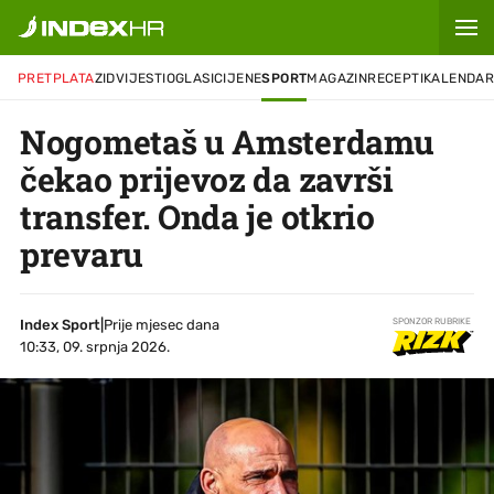
PRETPLATA
ZID
VIJESTI
OGLASI
CIJENE
SPORT
MAGAZIN
RECEPTI
KALENDA
Nogometaš u Amsterdamu
čekao prijevoz da završi
transfer. Onda je otkrio
prevaru
Index Sport
|
Prije mjesec dana
SPONZOR RUBRIKE
10:33, 09. srpnja 2026.