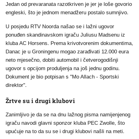
Jedan od prevaranata razotkriven je jer je loše govorio
engleski, što je jednom menadžeru postalo sumnjivo.
U posjedu RTV Noorda našao se i lažni ugovor
ponuđen skandinavskom igraču Juliusu Madsenu iz
kluba AC Horsens. Prema krivotvorenim dokumentima,
Danac je u Groningenu mogao zarađivati 12.000 eura
neto mjesečno, dobiti automobil i četverogodišnji
ugovor s opcijom produljenja na još jednu godinu.
Dokument je bio potpisan s "Mo Allach - Sportski
direktor".
Žrtve su i drugi klubovi
Zanimljivo je da se na dnu lažnog pisma namijenjenog
igraču navodi glavni sponzor kluba PEC Zwolle, što
upućuje na to da su se i drugi klubovi našli na meti.