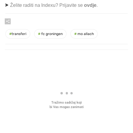
Želite raditi na Indexu? Prijavite se
ovdje
.
#
transferi
#
fc groningen
#
mo allach
PROČITAJTE JOŠ
Što povezuje Lexus i
Mokri prsti, kruh i paštet
legendarnog Ponyja?
ritual koji nikad nismo p