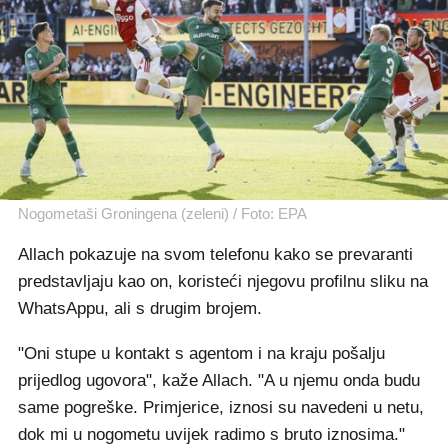
Nogometaši Groningena (zeleni) / Foto: EPA
Allach pokazuje na svom telefonu kako se prevaranti
predstavljaju kao on, koristeći njegovu profilnu sliku na
WhatsAppu, ali s drugim brojem.
"Oni stupe u kontakt s agentom i na kraju pošalju
prijedlog ugovora", kaže Allach. "A u njemu onda budu
same pogreške. Primjerice, iznosi su navedeni u netu,
dok mi u nogometu uvijek radimo s bruto iznosima."