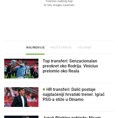
Što povezuje Lexus i
Mokri prsti, kruh i paštet
legendarnog Ponyja?
ritual koji nikad nismo p
NAJNOVIJE
NAJČITANIJE
VEZANO
Top transferi: Senzacionalan
preokret oko Rodrija. Vinicius
prelomio oko Reala
HR transferi: Dalić postaje
najplaćeniji hrvatski trener. Igrač
PSG-a stiže u Dinamo
Junak Rijekine pobjede: Nisam