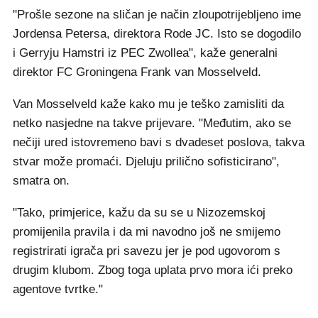
"Prošle sezone na sličan je način zloupotrijebljeno ime
Jordensa Petersa, direktora Rode JC. Isto se dogodilo
i Gerryju Hamstri iz PEC Zwollea", kaže generalni
direktor FC Groningena Frank van Mosselveld.
Van Mosselveld kaže kako mu je teško zamisliti da
netko nasjedne na takve prijevare. "Međutim, ako se
nečiji ured istovremeno bavi s dvadeset poslova, takva
stvar može promaći. Djeluju prilično sofisticirano",
smatra on.
"Tako, primjerice, kažu da su se u Nizozemskoj
promijenila pravila i da mi navodno još ne smijemo
registrirati igrača pri savezu jer je pod ugovorom s
drugim klubom. Zbog toga uplata prvo mora ići preko
agentove tvrtke."