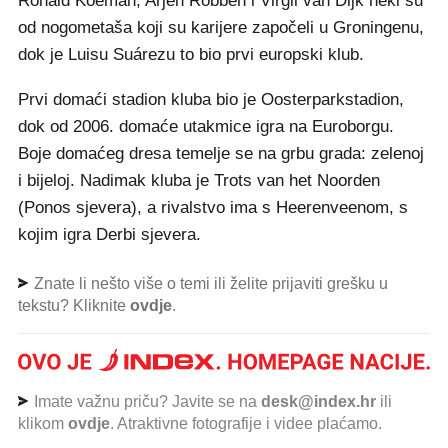
Ronald Koeman, Arjen Robben i Virgil van Dijk neki su
od nogometaša koji su karijere započeli u Groningenu,
dok je Luisu Suárezu to bio prvi europski klub.
Prvi domaći stadion kluba bio je Oosterparkstadion,
dok od 2006. domaće utakmice igra na Euroborgu.
Boje domaćeg dresa temelje se na grbu grada: zelenoj
i bijeloj. Nadimak kluba je Trots van het Noorden
(Ponos sjevera), a rivalstvo ima s Heerenveenom, s
kojim igra Derbi sjevera.
Znate li nešto više o temi ili želite prijaviti grešku u
tekstu? Kliknite
ovdje
.
Imate važnu priču? Javite se na
desk@index.hr
ili
klikom
ovdje
. Atraktivne fotografije i videe plaćamo.