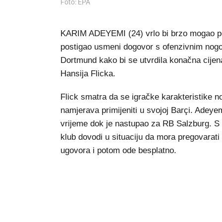
Foto: EPA
KARIM ADEYEMI (24) vrlo bi brzo mogao post
postigao usmeni dogovor s ofenzivnim nog
Dortmund kako bi se utvrdila konačna cijena
Hansija Flicka.
Flick smatra da se igračke karakteristike 
namjerava primijeniti u svojoj Barçi. Adeye
vrijeme dok je nastupao za RB Salzburg. S 
klub dovodi u situaciju da mora pregovarati 
ugovora i potom ode besplatno.