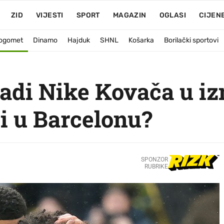
ZID
VIJESTI
SPORT
MAGAZIN
OGLASI
CIJEN
ogomet
Dinamo
Hajduk
SHNL
Košarka
Borilački sportovi
adi Nike Kovača u i
zi u Barcelonu?
SPONZOR
RUBRIKE