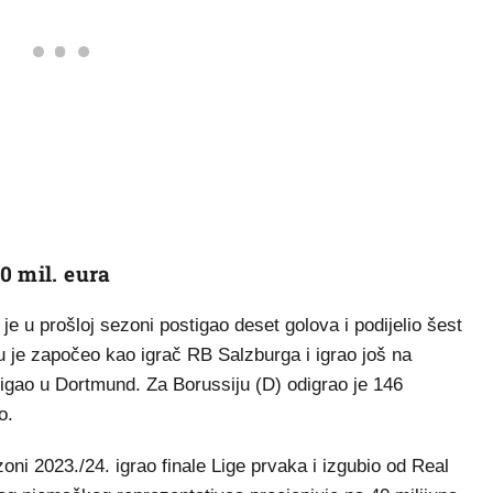
0 mil. eura
 u prošloj sezoni postigao deset golova i podijelio šest
ru je započeo kao igrač RB Salzburga i igrao još na
stigao u Dortmund. Za Borussiju (D) odigrao je 146
o.
ni 2023./24. igrao finale Lige prvaka i izgubio od Real