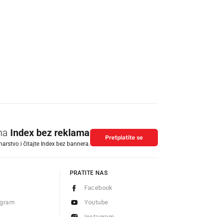
 na
Index bez reklama
Pretplatite se
arstvo i čitajte Index bez bannera.
PRATITE NAS
Facebook
ogram
Youtube
Instagram