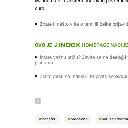
Madrida 0:2. Transfermarkt ovog povremeno
eura.
Znate li nešto više o temi ili želite prijavi
OVO JE
.
HOMEPAGE NACIJE
Imate važnu priču? Javite se na
desk@in
plaćamo.
Želite raditi na Indexu? Prijavite se
ovdje
#
transferi
#
barcelona
#
borussiadortm