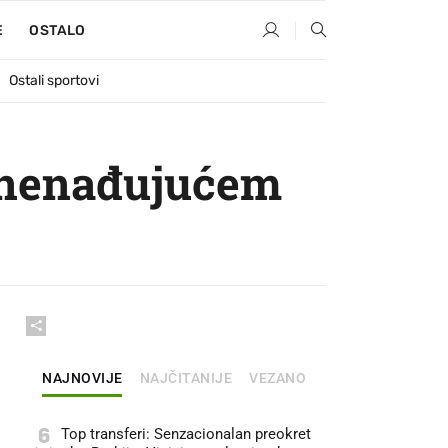
E
OSTALO
Ostali sportovi
znenađujućem
NAJNOVIJE
NAJČITANIJE
VEZANO
6
Top transferi: Senzacionalan preokret