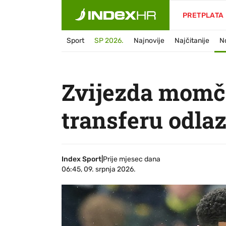
PRETPLATA
Sport
SP 2026.
Najnovije
Najčitanije
N
Zvijezda momč
transferu odla
Index Sport
|
Prije mjesec dana
06:45, 09. srpnja 2026.