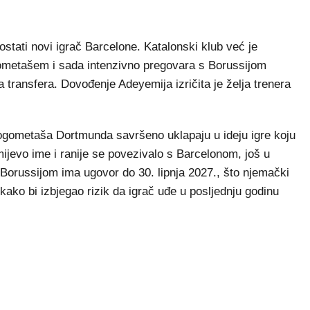
ati novi igrač Barcelone. Katalonski klub već je
ometašem i sada intenzivno pregovara s Borussijom
 transfera. Dovođenje Adeyemija izričita je želja trenera
nogometaša Dortmunda savršeno uklapaju u ideju igre koju
mijevo ime i ranije se povezivalo s Barcelonom, još u
Borussijom ima ugovor do 30. lipnja 2027., što njemački
kako bi izbjegao rizik da igrač uđe u posljednju godinu