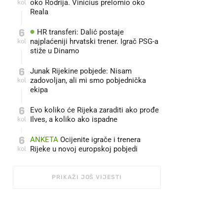
kol
oko Rodrija. Vinicius prelomio oko
Reala
6
HR transferi: Dalić postaje
kol
najplaćeniji hrvatski trener. Igrač PSG-a
stiže u Dinamo
6
Junak Rijekine pobjede: Nisam
kol
zadovoljan, ali mi smo pobjednička
ekipa
6
Evo koliko će Rijeka zaraditi ako prođe
kol
Ilves, a koliko ako ispadne
6
ANKETA
Ocijenite igrače i trenera
kol
Rijeke u novoj europskoj pobjedi
PRIKAŽI JOŠ VIJESTI