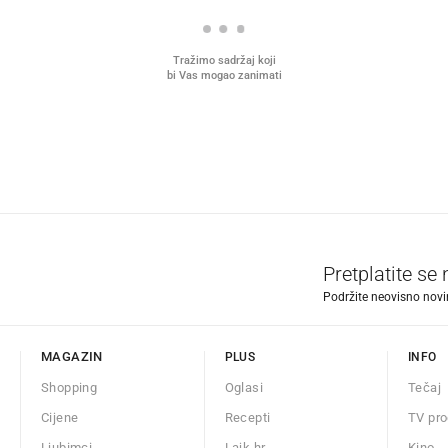
Tražimo sadržaj koji
bi Vas mogao zanimati
Pretplatite se
Podržite neovisno novin
MAGAZIN
PLUS
INFO
Shopping
Oglasi
Tečaj
Cijene
Recepti
TV pr
Ljubimci
Lajk.hr
Kino