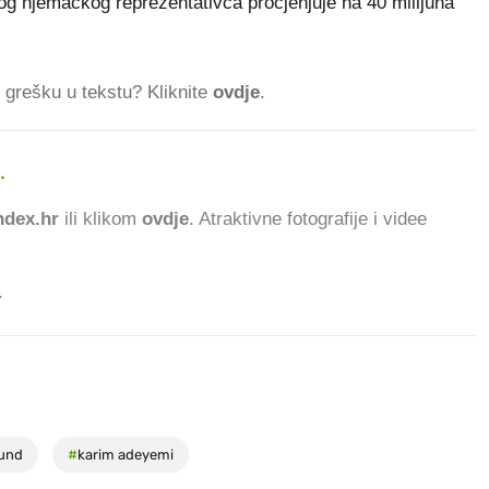
g njemačkog reprezentativca procjenjuje na 40 milijuna
ti grešku u tekstu? Kliknite
ovdje
.
.
1
dex.hr
ili klikom
ovdje
. Atraktivne fotografije i videe
.
und
#
karim adeyemi