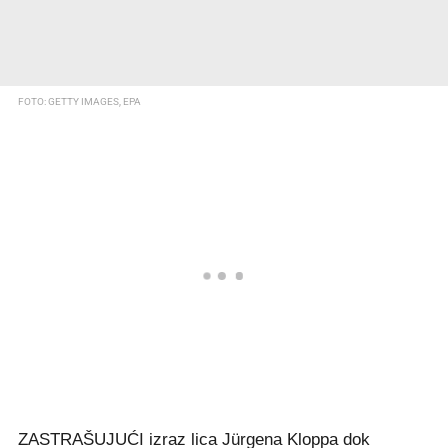
FOTO: GETTY IMAGES, EPA
ZASTRAŠUJUĆI izraz lica Jürgena Kloppa dok