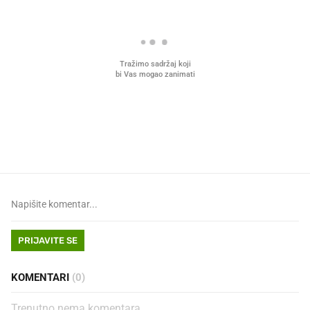
Što povezuje Lexus i
Mokri prsti, kruh i paštet
legendarnog Ponyja?
ritual koji nikad nismo p
PRIJAVITE SE
KOMENTARI
(0)
Trenutno nema komentara.