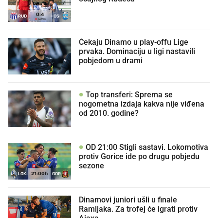
0
:
4
RUD
OSI
UŽIVO
Čekaju Dinamo u play-offu Lige
prvaka. Dominaciju u ligi nastavili
pobjedom u drami
Top transferi: Sprema se
nogometna izdaja kakva nije viđena
od 2010. godine?
OD 21:00 Stigli sastavi. Lokomotiva
protiv Gorice ide po drugu pobjedu
sezone
21:00h
LOK
GOR
Dinamovi juniori ušli u finale
Ramljaka. Za trofej će igrati protiv
Ajaxa