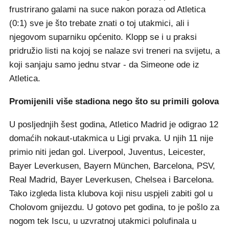
frustrirano galami na suce nakon poraza od Atletica
(0:1) sve je što trebate znati o toj utakmici, ali i
njegovom suparniku općenito. Klopp se i u praksi
pridružio listi na kojoj se nalaze svi treneri na svijetu, a
koji sanjaju samo jednu stvar - da Simeone ode iz
Atletica.
Promijenili više stadiona nego što su primili golova
U posljednjih šest godina, Atletico Madrid je odigrao 12
domaćih nokaut-utakmica u Ligi prvaka. U njih 11 nije
primio niti jedan gol. Liverpool, Juventus, Leicester,
Bayer Leverkusen, Bayern München, Barcelona, PSV,
Real Madrid, Bayer Leverkusen, Chelsea i Barcelona.
Tako izgleda lista klubova koji nisu uspjeli zabiti gol u
Cholovom gnijezdu. U gotovo pet godina, to je pošlo za
nogom tek Iscu, u uzvratnoj utakmici polufinala u