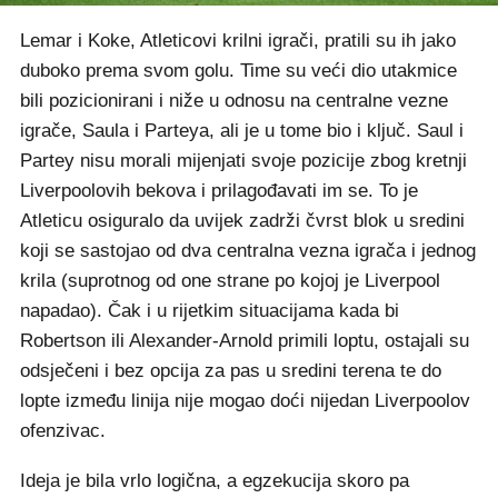
Lemar i Koke, Atleticovi krilni igrači, pratili su ih jako
duboko prema svom golu. Time su veći dio utakmice
bili pozicionirani i niže u odnosu na centralne vezne
igrače, Saula i Parteya, ali je u tome bio i ključ. Saul i
Partey nisu morali mijenjati svoje pozicije zbog kretnji
Liverpoolovih bekova i prilagođavati im se. To je
Atleticu osiguralo da uvijek zadrži čvrst blok u sredini
koji se sastojao od dva centralna vezna igrača i jednog
krila (suprotnog od one strane po kojoj je Liverpool
napadao). Čak i u rijetkim situacijama kada bi
Robertson ili Alexander-Arnold primili loptu, ostajali su
odsječeni i bez opcija za pas u sredini terena te do
lopte između linija nije mogao doći nijedan Liverpoolov
ofenzivac.
Ideja je bila vrlo logična, a egzekucija skoro pa