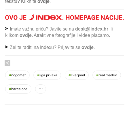
tekstu? Kliknite
ovdje
.
Imate važnu priču? Javite se na
desk@index.hr
ili
klikom
ovdje
. Atraktivne fotografije i videe plaćamo.
Želite raditi na Indexu? Prijavite se
ovdje
.
#
nogomet
#
liga prvaka
#
liverpool
#
real madrid
#
barcelona
PROČITAJTE JOŠ