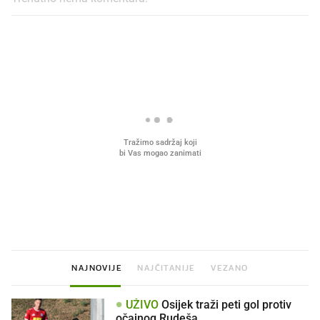
PROČITAJTE JOŠ
Što povezuje Lexus i
Mokri prsti, kruh i paštet
legendarnog Ponyja?
ritual koji nikad nismo p
NAJNOVIJE
NAJČITANIJE
VEZANO
UŽIVO
Osijek traži peti gol protiv
očajnog Rudeša