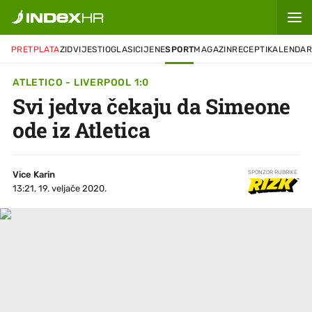
PRETPLATA
ZID
VIJESTI
OGLASI
CIJENE
SPORT
MAGAZIN
RECEPTI
KALENDA
ATLETICO - LIVERPOOL 1:0
Svi jedva čekaju da Simeone
ode iz Atletica
Vice Karin
SPONZOR RUBRIKE
13:21, 19. veljače 2020.