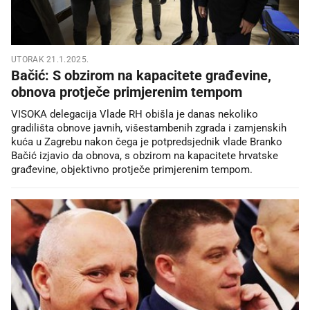
UTORAK 21.1.2025.
Bačić: S obzirom na kapacitete građevine,
obnova protječe primjerenim tempom
VISOKA delegacija Vlade RH obišla je danas nekoliko
gradilišta obnove javnih, višestambenih zgrada i zamjenskih
kuća u Zagrebu nakon čega je potpredsjednik vlade Branko
Bačić izjavio da obnova, s obzirom na kapacitete hrvatske
građevine, objektivno protječe primjerenim tempom.