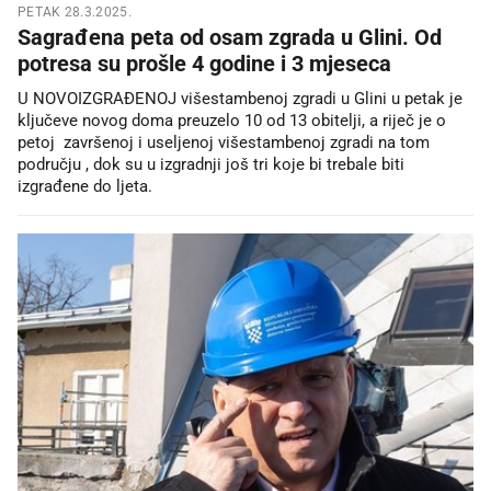
PETAK 28.3.2025.
Sagrađena peta od osam zgrada u Glini. Od
potresa su prošle 4 godine i 3 mjeseca
U NOVOIZGRAĐENOJ višestambenoj zgradi u Glini u petak je
ključeve novog doma preuzelo 10 od 13 obitelji, a riječ je o
petoj završenoj i useljenoj višestambenoj zgradi na tom
području , dok su u izgradnji još tri koje bi trebale biti
izgrađene do ljeta.