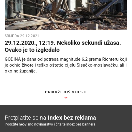
SRIJEDA 29.12.2021.
29.12.2020., 12:19. Nekoliko sekundi užasa.
Ovako je to izgledalo
GODINA je dana od potresa magnitude 6.2 prema Richteru koji
je odnio živote i teško oštetio cijelu Sisačko-moslavačku, ali i
okolne županije.
PRIKAŽI JOŠ VIJESTI
Pretplatite se na
Index bez reklama
Podržite neovisno novinarstvo i čitajte Index bez bannera.