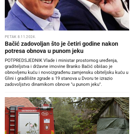
PETAK 8.11.2024.
Bačić zadovoljan što je četiri godine nakon
potresa obnova u punom jeku
POTPREDSJEDNIK Vlade i ministar prostornog uređenja,
graditeljstva i državne imovine Branko Bačić obišao je
obnovljenu kuću i novoizgrađenu zamjensku obiteljsku kuću u
Glini i gradilište zgrade s 19 stanova u Dvoru te izrazio
zadovoljstvo dinamikom obnove "u punom jeku".