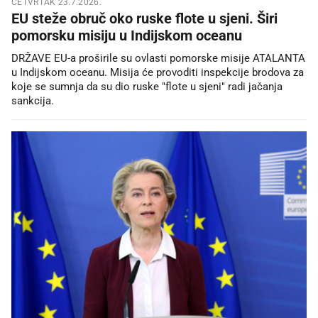
ČETVRTAK 23.7.2026.
EU steže obruč oko ruske flote u sjeni. Širi
pomorsku misiju u Indijskom oceanu
DRŽAVE EU-a proširile su ovlasti pomorske misije ATALANTA
u Indijskom oceanu. Misija će provoditi inspekcije brodova za
koje se sumnja da su dio ruske "flote u sjeni" radi jačanja
sankcija.