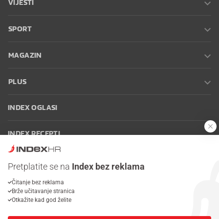
VIJESTI
SPORT
MAGAZIN
PLUS
INDEX OGLASI
INDEX RECEPTI
INFO
Pretplatite se na
Index bez reklama
Čitanje bez reklama
Oglašavanje
Zaposli se na Indexu
Kontakt
Impressum
Uvjeti
Brže učitavanje stranica
korištenja
Postavke kolačića
Otkažite kad god želite