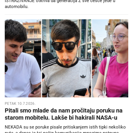
ISTRAŽIVANJE otkriva da generacija Z sve češće jede u
automobilu.
PETAK 10.7.2026.
Pitali smo mlade da nam pročitaju poruku na
starom mobitelu. Lakše bi hakirali NASA-u
NEKADA su se poruke pisale pritiskanjem istih tipki nekoliko
puta, a danas je taj način komunikacije mnogima potpuna