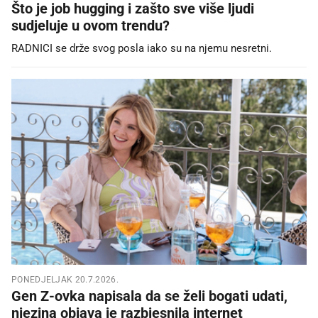
Što je job hugging i zašto sve više ljudi
sudjeluje u ovom trendu?
RADNICI se drže svog posla iako su na njemu nesretni.
PONEDJELJAK 20.7.2026.
Gen Z-ovka napisala da se želi bogati udati,
njezina objava je razbjesnila internet