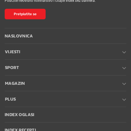
Podržite neovisno novinarstvo i čitajte Index bez bannera.
Pretplatite se
NASLOVNICA
VIJESTI
SPORT
MAGAZIN
PLUS
INDEX OGLASI
INDEX RECEPTI