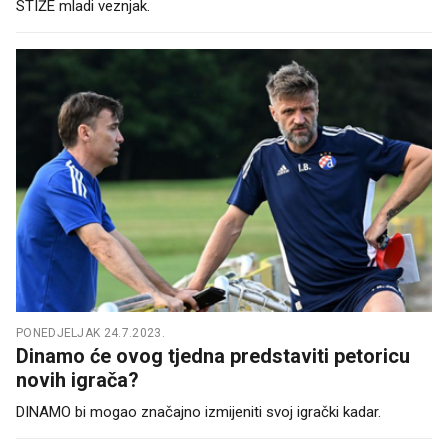
STIŽE mladi veznjak.
PONEDJELJAK 24.7.2023.
Dinamo će ovog tjedna predstaviti petoricu
novih igrača?
DINAMO bi mogao značajno izmijeniti svoj igrački kadar.