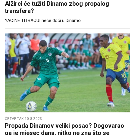
Alžirci će tužiti Dinamo zbog propalog
transfera?
YACINE TITRAOUI neće doći u Dinamo.
ČETVRTAK 10.8.2023.
Propada Dinamov veliki posao? Dogovarao
ga je mjesec dana, nitko ne zna što se